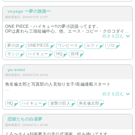
voyage 〜夢の旅路〜
最終更新日: 2026/07/29 11:07
ONE PIECE・ハイキュー‼︎の夢小説扱ってます。
OPは麦わら三強短編中心。他、エース・コビー・クロコダイ
ル・スモーカー・ペルなどの長編いろいろ。
続きを読む
HQは烏野・他校問わず。少しずつ増えていく予定。
夢小説
ONEPIECE
ワンピース
ルフィ
ゾロ
サンジ
ハイキュー
HQ
排球
yu-enmi
最終更新日: 2026/07/28 23:06
角名倫太郎と写真部の人見知り女子/長編連載スタート
【短編】
続きを読む
進撃の巨人:マルコ
HQ
ハイキュー
進撃の巨人
角名倫太郎
他 mha,op,nrt,hp順次追加予定
恋猫たちの白昼夢
最終更新日: 2026/07/11 23:46
くろ〜さん×顔有夢主の非公式漫画、絵を描いてます。