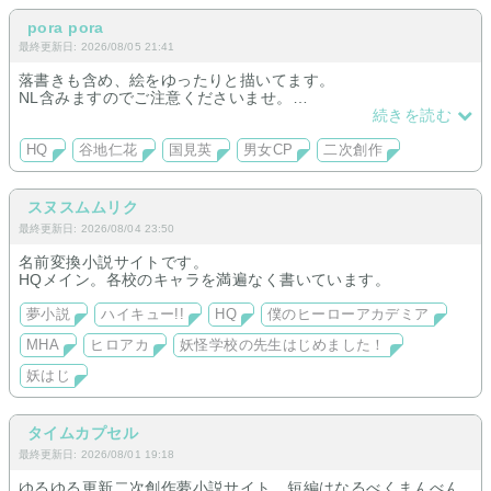
pora pora
最終更新日: 2026/08/05 21:41
落書きも含め、絵をゆったりと描いてます。
NL含みますのでご注意くださいませ。
閲覧は自己責任で、お願い致します。
続きを読む
HQ
谷地仁花
国見英
男女CP
二次創作
スヌスムムリク
最終更新日: 2026/08/04 23:50
名前変換小説サイトです。
HQメイン。各校のキャラを満遍なく書いています。
夢小説
ハイキュー!!
HQ
僕のヒーローアカデミア
MHA
ヒロアカ
妖怪学校の先生はじめました！
妖はじ
タイムカプセル
最終更新日: 2026/08/01 19:18
ゆるゆる更新二次創作夢小説サイト。短編はなるべくまんべん