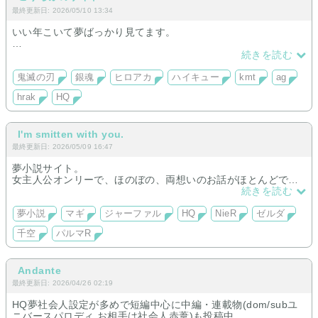
最終更新日: 2026/05/10 13:34
いい年こいて夢ばっかり見てます。
学生組よりもプロヒ側メイン。
続きを読む
万事屋よりも真選組メイン
鬼も柱もどっちも書きたい
鬼滅の刃
銀魂
ヒロアカ
ハイキュー
kmt
ag
HQにも手を出してしまった。書かないと決めていたはずなの
hrak
HQ
に……🐈‍⬛
I'm smitten with you.
最終更新日: 2026/05/09 16:47
夢小説サイト。
女主人公オンリーで、ほのぼの、両想いのお話がほとんどで
す。
続きを読む
夢小説
マギ
ジャーファル
HQ
NieR
ゼルダ
千空
パルマR
Andante
最終更新日: 2026/04/26 02:19
HQ夢社会人設定が多めで短編中心に中編・連載物(dom/subユ
ニバースパロディ お相手は社会人赤葦)も投稿中。