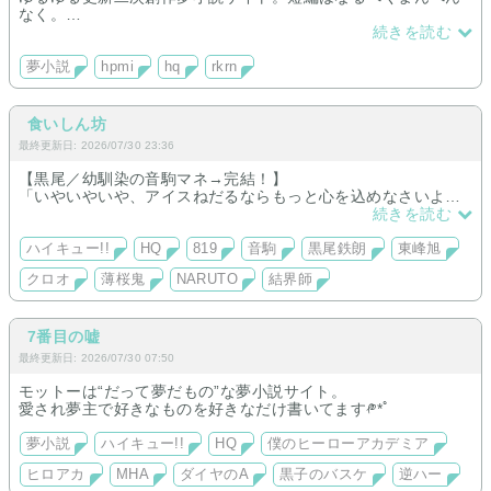
なく。
シリーズ↓
続きを読む
hq：青城3年マネ、松川と幽霊の彼女、孤爪先輩と後輩
rkrn：尾浜と先輩の話
夢小説
hpmi
hq
rkrn
hpmi：一二三と日常(更新停止)
食いしん坊
最終更新日: 2026/07/30 23:36
【黒尾／幼馴染の音駒マネ→完結！】
「いやいやいや、アイスねだるならもっと心を込めなさいよ。
しかもちゃっかり高いヤツとか言ってるし」
続きを読む
【東峰／まだ短編】
ただ、東峰だけが知っている。
ハイキュー!!
HQ
819
音駒
黒尾鉄朗
東峰旭
あの笑顔の裏側に、触れてはいけないトゲがあることを。
クロオ
薄桜鬼
NARUTO
結界師
7番目の嘘
最終更新日: 2026/07/30 07:50
モットーは“だって夢だもの”な夢小説サイト。
愛され夢主で好きなものを好きなだけ書いてます༲*ﾟ
夢小説
ハイキュー!!
HQ
僕のヒーローアカデミア
ヒロアカ
MHA
ダイヤのA
黒子のバスケ
逆ハー