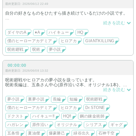
最終更新日: 2026/06/12 22:49
自分の好きなものをひたすら描き続けているだけの小説です。
御幸一也、成宮鳴、黒尾鉄朗、爆豪勝己多め。
続きを読む
最近、呪術廻戦を導入(伏黒、五条のみの予定)
BL小説はありません。
ダイヤのA
♦A
ハイキュー
HQ
僕のヒーローアカデミア
ヒロアカ
GIANTKILLING
小説読む前に、必ずプロフ確認してください！
説明つらつらと並べてます♪
呪術廻戦
呪術
夢小説
00:00:00
最終更新日: 2026/06/08 13:32
呪術廻戦やヒロアカの夢小説を扱っています。
呪術長編は、五条さん中心(原作沿い2本、オリジナル1本)、短
編はALLキャラで裏夢も書いてます。
続きを読む
ヒロアカ長編は、原作沿い(爆豪勝己落ち)、短編はALLキャラで
裏夢も書いていこうかなと思っています。
夢小説
裏夢小説
長編
短編
呪術廻戦
短編では、ドクストやハイキューなども書いてます。
僕のヒーローアカデミア
ヒロアカ
Dr.STONE
拙い文章ではありますが、少しでも皆様の心の隅っこにちょこ
んと残ってくれると嬉しいです。
ドクスト
ハイキュー‼︎
HQ‼︎
鋼の錬金術師
時間があれば、他の作品も書きたいと思っています。
ハガレン
原作沿い
オリジナル
シリアス
ギャグ
五条悟
夏油傑
爆豪勝己
緑谷出久
石神千空