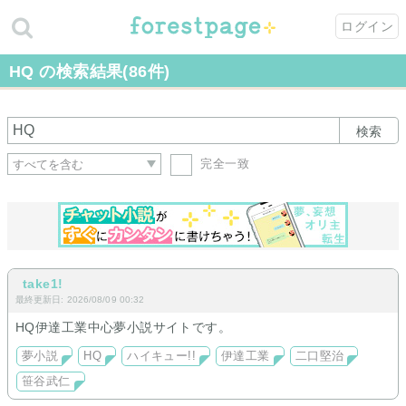
ログイン
HQ の検索結果(86件)
検索
完全一致
take1!
最終更新日: 2026/08/09 00:32
HQ伊達工業中心夢小説サイトです。
夢小説
HQ
ハイキュー!!
伊達工業
二口堅治
笹谷武仁