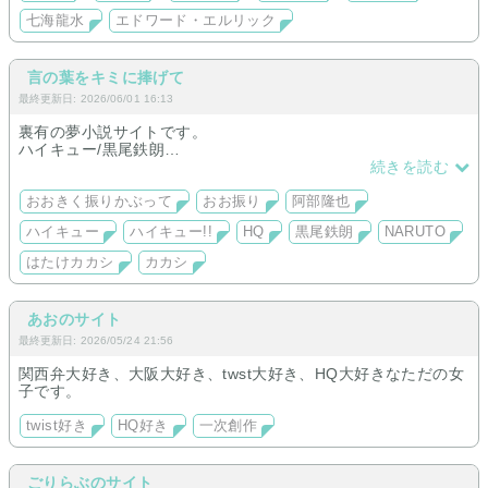
七海龍水
エドワード・エルリック
言の葉をキミに捧げて
最終更新日: 2026/06/01 16:13
裏有の夢小説サイトです。
ハイキュー/黒尾鉄朗
おお振り/阿部隆也(途中から原作に沿わせたので低速更新)
続きを読む
榛名元希も低速連載中
NARUTO/はたけカカシ
おおきく振りかぶって
おお振り
阿部隆也
ハイキュー
ハイキュー!!
HQ
黒尾鉄朗
NARUTO
はたけカカシ
カカシ
あおのサイト
最終更新日: 2026/05/24 21:56
関西弁大好き、大阪大好き、twst大好き、HQ大好きなただの女
子です。
twist好き
HQ好き
一次創作
ごりらぶのサイト