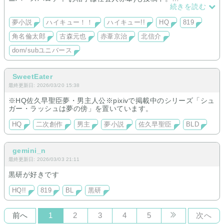
雰囲気は、大人向け/余韻重視/静かな関係/付き合う前が多いで
続きを読む
す。
お相手は角名/古森/赤葦/北が中心です。
夢小説
ハイキュー！！
ハイキュー!!
HQ
819
角名倫太郎
古森元也
赤葦京治
北信介
dom/subユニバース
SweetEater
最終更新日: 2026/03/20 15:38
※HQ佐久早聖臣夢・男主人公※pixivで掲載中のシリーズ「シュ
ガー・ラッシュは夢の傍」を置いています。
HQ
二次創作
男主
夢小説
佐久早聖臣
BLD
gemini_n
最終更新日: 2026/03/03 21:11
黒研が好きです
HQ!!
819
BL
黒研
前へ
1
2
3
4
5
次へ