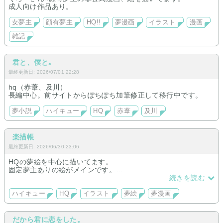
成人向け作品あり。
女夢主
顔有夢主
HQ!!
夢漫画
イラスト
漫画
雑記
君と、僕と｡
最終更新日: 2026/07/01 22:28
hq（赤葦、及川）
長編中心。前サイトからぽちぽち加筆修正して移行中です。
夢小説
ハイキュー
HQ
赤葦
及川
楽描帳
最終更新日: 2026/06/30 23:06
HQの夢絵を中心に描いてます。
固定夢主ありの絵がメインです。
烏野・音駒多めです
続きを読む
ハイキュー
HQ
イラスト
夢絵
夢漫画
だから君に恋をした。