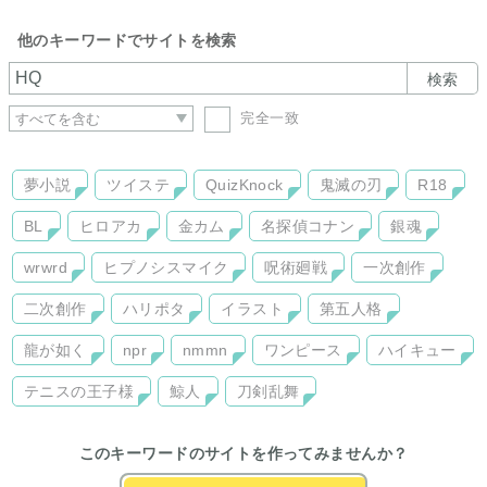
他のキーワードでサイトを検索
検索
完全一致
夢小説
ツイステ
QuizKnock
鬼滅の刃
R18
BL
ヒロアカ
金カム
名探偵コナン
銀魂
wrwrd
ヒプノシスマイク
呪術廻戦
一次創作
二次創作
ハリポタ
イラスト
第五人格
龍が如く
npr
nmmn
ワンピース
ハイキュー
テニスの王子様
鯨人
刀剣乱舞
このキーワードのサイトを作ってみませんか？