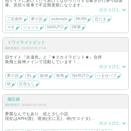
他サイトにあげてたりあげてなかったりする書きかけ夢小説倉
庫。見切り発車で不定期更新になります。
ネタで終わってるのも多いです。女主多め、ちょっとだけ男主
続きを読む
もあります。名前変換ありが多いですが個性は強いかも知れま
せん。
二次創作
夢小説
undertale
RKRN
忍たま
マギ
ジョジョ
NARUTO
DB夢
アンテ:原作知識あり夢主/RKRN:潮江中心・天女ネタあり/マギ:
シンドバッド夢予定/J0J0:男主友情夢/NARUTO:扉間夢/DB:女サ
イヤ人夢主,短編ネタ
トワイライトビット
最終更新日: 2026/07/31 17:46
旧サイト『永遠色』と『★スカイラビット★』合併
角飛と姫神メインで活動しています！
夢小説『ラビット・シューズ』(完結)
続きを読む
夢小説『孤独な夜は暁へ』(執筆中)
※夢は恋愛要素ほとんどありません
夢小説
BL
姫神
角飛
NARUTO
べるぜバブ
暁
広告なし
備忘録
最終更新日: 2026/07/31 00:51
夢腐なんでもあり 絵と少し小説
現在はAPH(普)、呪術(主に五)、🍥(サスイタ)
DC(警察学校組、ジン)、twst(双子監)
続きを読む
があります。