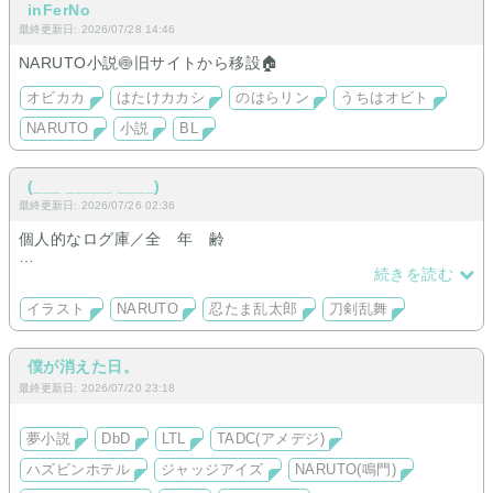
inFerNo
最終更新日: 2026/07/28 14:46
NARUTO小説🍥旧サイトから移設🏠
オビカカ
はたけカカシ
のはらリン
うちはオビト
NARUTO
小説
BL
(___ _____ ____)
最終更新日: 2026/07/26 02:36
個人的なログ庫／全 年 齢
絵をメインに、夢小説や夢絵も少し。
続きを読む
最近はもっぱらNARUTOと忍たまにお熱。
イラスト
NARUTO
忍たま乱太郎
刀剣乱舞
僕が消えた日。
最終更新日: 2026/07/20 23:18
夢小説
DbD
LTL
TADC(アメデジ)
ハズビンホテル
ジャッジアイズ
NARUTO(鳴門)