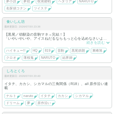
夢小説のみK(草薙)、第五(白黒)、APH(普)、DC(hgwr)
夢小説
夢絵
呪術廻戦
ヘタリア
NARUTO
名探偵コナン
ツイステ
食いしん坊
最終更新日: 2026/07/30 23:36
【黒尾／幼馴染の音駒マネ→完結！】
「いやいやいや、アイスねだるならもっと心を込めなさいよ。
しかもちゃっかり高いヤツとか言ってるし」
続きを読む
【東峰／まだ短編】
ただ、東峰だけが知っている。
ハイキュー!!
HQ
819
音駒
黒尾鉄朗
東峰旭
あの笑顔の裏側に、触れてはいけないトゲがあることを。
クロオ
薄桜鬼
NARUTO
結界師
しろとくろ
最終更新日: 2026/07/30 20:40
イタチ、カカシ、シカマルの三角関係（R18）、all 原作沿い連
載
ナルト
naruto
イタチ
カカシ
シカマル
ドリーム
夢
原作沿い