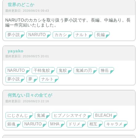
世界のどこか
最終更新日: 2026/06/26 09:43
NARUTOのカカシを取り扱う夢小説です。長編、中編あり。長
編一件完結いたしました。
夢小説
NARUTO
カカシ
ナルト
長編
yayako
最終更新日: 2026/06/25 20:01
NARUTO
干柿鬼鮫
鬼鮫
鬼滅の刃
獪岳
夢小説
夢
ナルト
何気ない日々の全てが
最終更新日: 2026/06/23 22:16
にじさんじ
鬼滅
ヒプノシスマイク
BLEACH
銀魂
NARUTO
MHA
ドリメ
相互
キャラメ