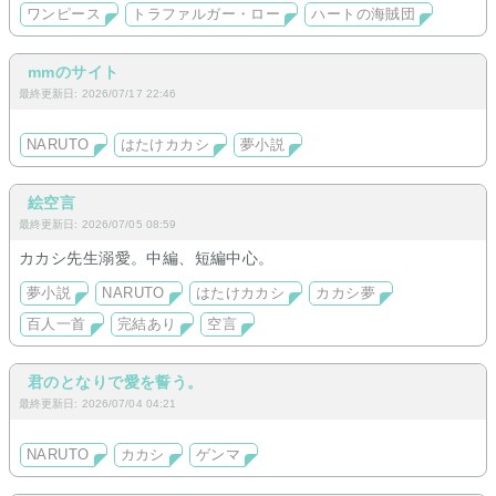
ワンピース
トラファルガー・ロー
ハートの海賊団
mmのサイト
最終更新日: 2026/07/17 22:46
NARUTO
はたけカカシ
夢小説
絵空言
最終更新日: 2026/07/05 08:59
カカシ先生溺愛。中編、短編中心。
夢小説
NARUTO
はたけカカシ
カカシ夢
百人一首
完結あり
空言
君のとなりで愛を誓う。
最終更新日: 2026/07/04 04:21
NARUTO
カカシ
ゲンマ