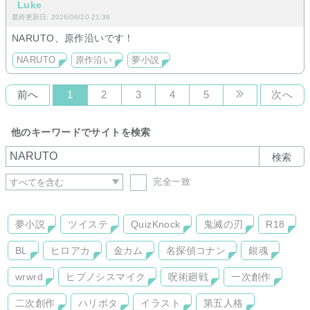
Luke
最終更新日: 2026/06/20 21:38
NARUTO、原作沿いです！
NARUTO
原作沿い
夢小説
前へ
1
2
3
4
5
次へ
他のキーワードでサイトを検索
検索
完全一致
夢小説
ツイステ
QuizKnock
鬼滅の刃
R18
BL
ヒロアカ
金カム
名探偵コナン
銀魂
wrwrd
ヒプノシスマイク
呪術廻戦
一次創作
二次創作
ハリポタ
イラスト
第五人格