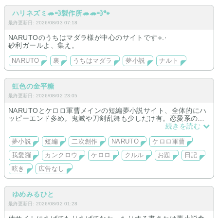
ハリネズミ🦔💨製作所🦔🦔💨🐾
最終更新日: 2026/08/03 07:18
NARUTOのうちはマダラ様が中心のサイトです⟡.·
砂利ガールよ、集え。
NARUTO
裏
うちはマダラ
夢小説
ナルト
虹色の金平糖
最終更新日: 2026/08/02 23:05
NARUTOとケロロ軍曹メインの短編夢小説サイト、全体的にハ
ッピーエンド多め。鬼滅や刀剣乱舞も少しだけ有。恋愛系のお
題配布や日記など色々やってます。
続きを読む
夢小説
短編
二次創作
NARUTO
ケロロ軍曹
我愛羅
カンクロウ
ケロロ
クルル
お題
日記
呟き
広告なし
ゆめみるひと
最終更新日: 2026/08/02 01:28