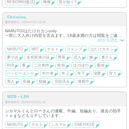
REBORN!(復活)
喰種
龍が如く7
Christina
最終更新日: 2026/07/20 18:46
NARUTO/はたけカカシonly
一部に大人向け内容を含みます。18歳未満の方は閲覧をご遠慮
ください。
続きを読む
※原作沿い・パロディ・悲恋は取り扱っておりません。
基本的にハッピーエンド作品のみ掲載しています。
NARUTO
NRT
ナルト
ジャンプ
はたけカカシ
夢小説
名前変換小説
男装
恋人
嫁
奥さん
R18
裏
二次創作
暗部
ほのぼの
最強
ハッピーエンド
年の差
年上
年下
溺愛
甘々
美人
長編
短編
完結済み
連載中
W2B－L3H
最終更新日: 2026/07/18 01:33
シカマルくんとローさんの連載、中編、短編あり。過去の拍手
ｌｏｇなどもＵＰしています。
NARUTO
ナルト
シカマル
ONEPIECE