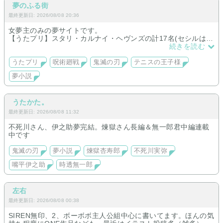
夢のふる街
最終更新日: 2026/08/08 20:36
女夢主のみの夢サイトです。
【うたプリ】スタリ・カルナイ・ヘヴンズの計17名(セシルは言
葉の壁があり断念)の個人夢と、その他取り合われる夢など。
続きを読む
【呪術】五条・乙骨・夏油
【鬼滅の刃】時透無一郎・不死川実弥
うたプリ
呪術廻戦
鬼滅の刃
テニスの王子様
【テニスの王子様】白石
夢小説
うたかた。
最終更新日: 2026/08/08 11:32
不死川さん、伊之助夢完結。煉獄さん長編＆無一郎君中編連載
中です
鬼滅の刃
夢小説
煉獄杏寿郎
不死川実弥
嘴平伊之助
時透無一郎
左右
最終更新日: 2026/08/08 00:38
SIREN無印、2、ボーボボ主人公組中心に書いてます。ほんの気