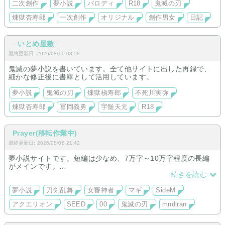
二次創作
夢小説
パロディ
R18
鬼滅の刃
煉獄杏寿郎
一次創作
オリジナル
創作男女
日記
─いとめ屋敷─
最終更新日: 2026/08/10 08:58
鬼滅の夢小説を書いています。全て他サイトに出した再録で、
細かな修正後に書庫として活用しています。
夢小説
鬼滅の刃
煉獄槇寿郎
不死川実弥
煉獄杏寿郎
冨岡義勇
宇髄天元
R18
Prayer(移転作業中)
最終更新日: 2026/08/08 21:42
夢小説サイトです。短編は少なめ、7万字～10万字程度の長編
がメインです。
夢主は固定夢主ですが、読んでいる方がお好きなように解釈く
続きを読む
ださい。
現在移転作業中のため、徐々に増やしていきます。
夢小説
刀剣乱舞
女審神者
マギ
SideM
アクエリオン
SEED
00
鬼滅の刃
mndlran