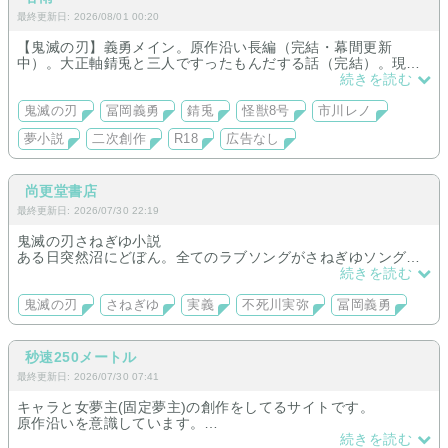
最終更新日: 2026/08/01 00:20
【鬼滅の刃】義勇メイン。原作沿い長編（完結・幕間更新
中）。大正軸錆兎と三人ですったもんだする話（完結）。現パ
ロ。R18【怪獣8号】市川レノ連載開始。
続きを読む
鬼滅の刃
冨岡義勇
錆兎
怪獣8号
市川レノ
夢小説
二次創作
R18
広告なし
尚更堂書店
最終更新日: 2026/07/30 22:19
鬼滅の刃さねぎゆ小説
ある日突然沼にどぼん。全てのラブソングがさねぎゆソングに
聞こえる日々。
続きを読む
二次創作BL小説を書いています
鬼滅の刃
さねぎゆ
実義
不死川実弥
冨岡義勇
秒速250メートル
最終更新日: 2026/07/30 07:41
キャラと女夢主(固定夢主)の創作をしてるサイトです。
原作沿いを意識しています。
支部にも同じ作品を載せています。
続きを読む