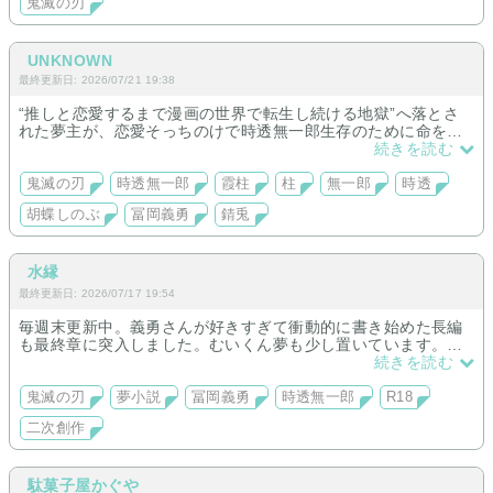
鬼滅の刃
UNKNOWN
最終更新日: 2026/07/21 19:38
“推しと恋愛するまで漫画の世界で転生し続ける地獄”へ落とさ
れた夢主が、恋愛そっちのけで時透無一郎生存のために命をか
ける。そんな夢主に惹かれていく時透無一郎の長編。他短編。
続きを読む
時透無一郎増殖中。R18あり。胡蝶しのぶ、冨岡義勇、錆兎も
います。
鬼滅の刃
時透無一郎
霞柱
柱
無一郎
時透
胡蝶しのぶ
冨岡義勇
錆兎
水縁
最終更新日: 2026/07/17 19:54
毎週末更新中。義勇さんが好きすぎて衝動的に書き始めた長編
も最終章に突入しました。むいくん夢も少し置いています。よ
ろしければお立ち寄り下さい*
続きを読む
鬼滅の刃
夢小説
冨岡義勇
時透無一郎
R18
二次創作
駄菓子屋かぐや