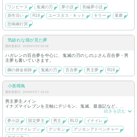
【作品】
ワンピース
鬼滅の刃
夢小説
長編夢小説
ワンピース長編夢小説
原作沿い
R18
ユースタス・キッド
キラー
童磨
『 さぁ、ラブストーリーを始めよう 』完結済
キッドと夢主との出会い、成長、別れ、再開を描いた作品 で
悲鳴嶼行冥
す。第2章から、アプーとホーキンスの夢主が出てきます。
『ユースタス・キッドと失われた左腕』完結済
こちらは、前作「さぁ、ラブストーリーを始めよう」の続編で
気紛れな猫が見た夢
す。ワンピの世界線ですが、ルフィくんが海賊王になった未来
予想図世界線です。キッド夢主に続き、キラ ーの夢主が登場し
最終更新日: 2026/07/28 20:48
ます。
ハガレンの百合夢を中心に、鬼滅の刃のしのぶさん百合夢・男
主夢も書いていきます。
鬼滅夢
『 だれも知らない物語』完結済
鋼の錬金術師
鬼滅の刃
百合夢
男主夢
R18
⚠どの作品も暴力的表現や流血表現などあります。
⚠OP、鬼滅共に死ネタがあります。
⚠OPは、激裏作品です。
小夜啼鳥
最終更新日: 2026/07/27 19:23
男主夢主メイン
イナズマイレブンを主軸にデジモン、鬼滅、最遊記など。
移転前のデータが無くなってしまったので、作品数はこれから
続きを読む
更新していきます。
更新はかなりムラあり、更新する時はいっぺんに更新すること
夢小説
固定夢主
男主
BLD
イナイレ
が多いです。
イナズマイレブン
デジモン
デジモンアドベンチャー