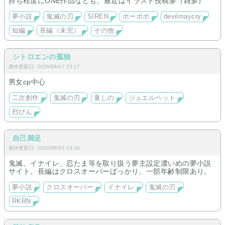
持ち程度にONE作品なども。最近はイラスト投稿多（雑多）
夢小説
鬼滅の刃
SIREN
ボーボボ
devilmaycry
短編
長編（未完）
その他
シトロエンの孤独
最終更新日: 2026/08/07 23:17
男女cp中心
二次創作
鬼滅の刃
童しの
ジュエルペット
烈ぴん
自己満足
最終更新日: 2026/08/06 23:34
鬼滅、イナイレ、忍たま等を取り扱う夢主設定濃いめの夢小説
サイト。長編はクロスオーバーばっかり。一部年齢制限あり。
夢小説
クロスオーバー
イナイレ
鬼滅の刃
RKRN