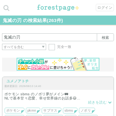
ログイン
鬼滅の刃 の検索結果(263件)
検索
完全一致
ユメノアトチ
最終更新日: 2026/08/10 14:40
ポケモン sbms のノボリ夢がメイン🚃
NLで基本甘々恋愛、幸せ世界線のお話多😃
更新亀の鬼滅の刃は煉獄さんのみ。
続きを読む
過去作 & 未完作品に呪術廻戦、ワールドトリガーあり。
日記はアホな事しか書いてない🤣
ポケモン
pkmn
サブマス
sbms
ノボリ
一次創作は創作男女。