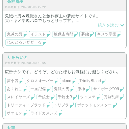
茶柱庵🍵
最終更新日: 2026/08/05 22:22
鬼滅の刃🔥煉獄さんと創作夢主の夢絵サイトです。
大正キメ学現パロでしっとりラブ甘。
只々男前な煉獄さんしかいません。
続きを読む
鬼滅の刃
イラスト
煉獄杏寿郎
夢絵
キメツ学園
ねんどろいどどーる
りをらいと
最終更新日: 2026/08/03 19:55
広告ナシです。どうぞ、どなた様もお気軽にお越しください。
夢小説
クロスオーバー
pkmn
TrinityBlood
あくねこ
一血卍傑
鬼滅の刃
原神
サイボーグ009
スレイヤーズ
千銃士
千銃士R
ツイステ
刀剣乱舞
トリニティ・ブラッド
トリブラ
ポケットモンスター
ポケモン
ライドカメンズ
甘雨