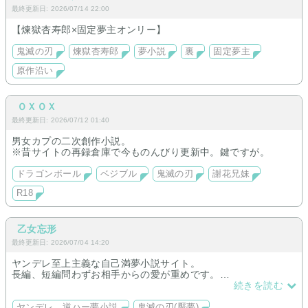
最終更新日: 2026/07/14 22:00
【煉獄杏寿郎×固定夢主オンリー】
鬼滅の刃
煉獄杏寿郎
夢小説
裏
固定夢主
原作沿い
ＯＸＯＸ
最終更新日: 2026/07/12 01:40
男女カプの二次創作小説。
※昔サイトの再録倉庫で今ものんびり更新中。鍵ですが。
ドラゴンボール
ベジブル
鬼滅の刃
謝花兄妹
R18
乙女忘形
最終更新日: 2026/07/04 14:20
ヤンデレ至上主義な自己満夢小説サイト。
長編、短編問わずお相手からの愛が重めです。
続きを読む
【連載中】
鬼滅：下弦の壱と鬼の少女で人間時代から成るメリーバッドな
ヤンデレ、逆ハー夢小説
鬼滅の刃(魘夢)