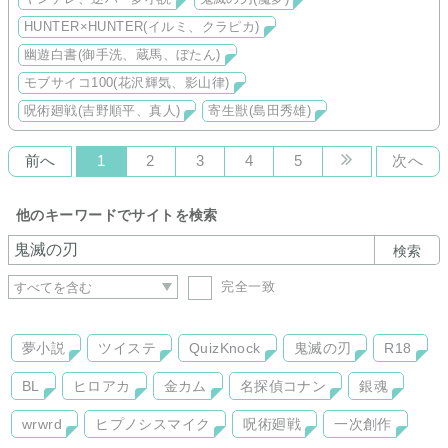
相思相愛。(魘夢落ち)
HUNTER×HUNTER(イルミ、クラピカ)
狩人：イルミ許嫁の訳あり少女。イルミに愛されクラピカに想
われる。(イルミ、クラピカ寄り)
幽遊白書(御手洗、蔵馬、ぼたん)
幽白：図書館通いの彼女の秘密。(原作終了後軸/御手洗寄り/サ
ブで蔵馬、ぼたん)
モブサイコ100(花沢輝気、影山律)
【限定公開中】
呪術廻戦(吉野順平、真人)
寄生獣(島田秀雄)
呪術：順平とエミュ系女子の恋愛ごっこ。エミュ系女子は真人
の○○。(救済/順平、真人寄り)
※読者登録した方限定でお試し公開。その内鍵有りで全体公開
前へ
1
2
3
4
5
次へ
予定。
【連載予定】
他のキーワードでサイトを検索
携帯獣：コルサさんの姪で異食症の少女。(ペパー、スグリ寄
り)
検索
短編は現在サウスパーク(裏)のみ。
基本ローペース更新。気長にお付き合い下されば幸いです。
完全一致
夢小説
ツイステ
QuizKnock
鬼滅の刃
R18
BL
ヒロアカ
金カム
名探偵コナン
銀魂
wrwrd
ヒプノシスマイク
呪術廻戦
一次創作