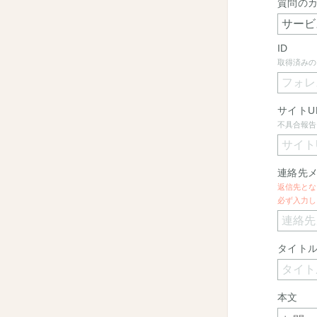
質問の
ID
取得済みの
サイトU
不具合報告
連絡先
返信先とな
必ず入力し
タイト
本文