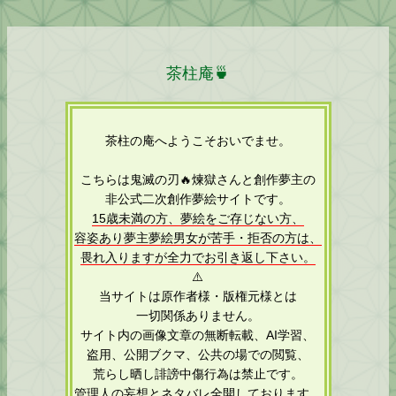
茶柱庵🍵
茶柱の庵へようこそおいでませ。
こちらは鬼滅の刃🔥煉獄さんと創作夢主の
非公式二次創作夢絵サイトです。
15歳未満の方、夢絵をご存じない方、
容姿あり夢主夢絵男女が苦手・拒否の方は、
畏れ入りますが全力でお引き返し下さい。
⚠️
当サイトは原作者様・版権元様とは
一切関係ありません。
サイト内の画像文章の無断転載、AI学習、
盗用、公開ブクマ、公共の場での閲覧、
荒らし晒し誹謗中傷行為は禁止です。
管理人の妄想とネタバレ全開しております。