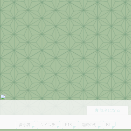
読者になる
夢小説
ツイステ
R18
鬼滅の刃
BL