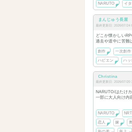
NARUTO
イタ
まんじゅう長屋
最終更新日: 2026/07/24 0
どこか懐かしいR
過去や道中に苦難
創作
一次創作
ハピエン
ハッ
Christina
最終更新日: 2026/07/20 1
NARUTO/はたけカ
一部に大人向け内
※原作沿い・パロ
基本的にハッピー
NARUTO
NR
恋人
嫁
年の差
年上