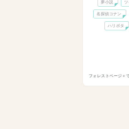
夢小説
ツ
名探偵コナン
ハリポタ
フォレストページ＋