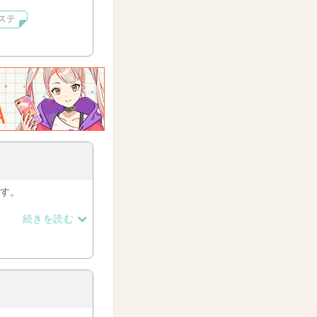
ーステ
。年齢制限有りも扱
ます。
続きを読む
っちでコッソリ書