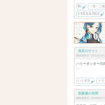
Ｊアイドル/声優/暗
BL
一次・二
一つでも刺さった方は
2.5次元＆3次元
小説（オリジナル
い中。
海昊のサイト
最終更新日: 2021/12/23 2
ハリーポッターの
1年生終わりまし
ここまでが移動品
ハリポタ
トリ
あとは不定期で書
モバ◯◯book
黒薔薇の時間
きます！ハリポタ
最終更新日: 2019/05/17 0