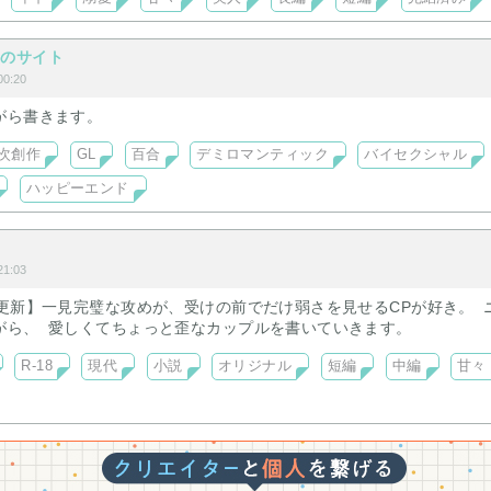
ーのサイト
0:20
がら書きます。
次創作
GL
百合
デミロマンティック
バイセクシャル
ハッピーエンド
1:03
い更新】一見完璧な攻めが、受けの前でだけ弱さを見せるCPが好き。 
がら、 愛しくてちょっと歪なカップルを書いていきます。
R-18
現代
小説
オリジナル
短編
中編
甘々