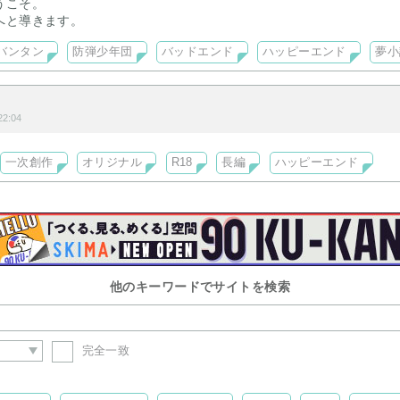
うこそ。
へと導きます。
バンタン
防弾少年団
バッドエンド
ハッピーエンド
夢小
2:04
一次創作
オリジナル
R18
長編
ハッピーエンド
他のキーワードでサイトを検索
完全一致