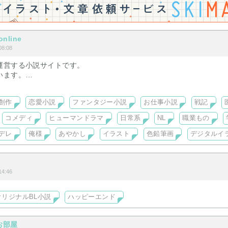
online
8:08
運営する小説サイトです。
います。
います。
創作
恋愛小説
ファンタジー小説
お仕事小説
戦記
コメディ
ヒューマンドラマ
日常系
NL
職業もの
デレ
俺様
あやかし
イラスト
色鉛筆画
デジタルイ
つ
4:46
オリジナルBL小説
ハッピーエンド
お部屋