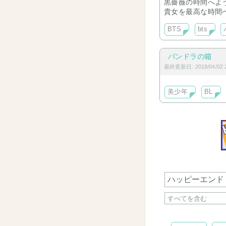
黒薔薇の時間へよ
貴女を最高な時間
BTS
bts
パンドラの箱
最終更新日: 2018/04/02 2
美少年
BL