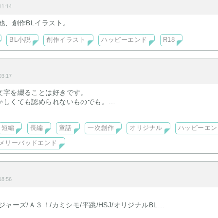
1:14
他、創作BLイラスト。
BL小説
創作イラスト
ハッピーエンド
R18
3:17
文字を綴ることは好きです。
かしくても認められないものでも。
方も小説を書いていいのだと思えます。
短編
長編
童話
一次創作
オリジナル
ハッピーエン
メリーバッドエンド
8:56
ャーズ/Ａ３！/カミシモ/平跳/HSJ/オリジナルBL
含む）】