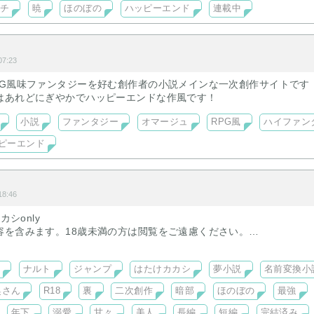
チ
暁
ほのぼの
ハッピーエンド
連載中
7:23
PG風味ファンタジーを好む創作者の小説メインな一次創作サイトです
はあれどにぎやかでハッピーエンドな作風です！
小説
ファンタジー
オマージュ
RPG風
ハイファン
ピーエンド
8:46
カシonly
容を含みます。18歳未満の方は閲覧をご遠慮ください。
ディ・悲恋は取り扱っておりません。
エンド作品のみ掲載しています。
T
ナルト
ジャンプ
はたけカカシ
夢小説
名前変換小
奥さん
R18
裏
二次創作
暗部
ほのぼの
最強
年下
溺愛
甘々
美人
長編
短編
完結済み