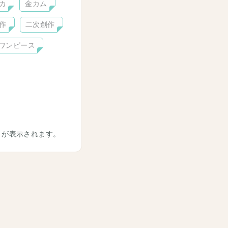
カ
金カム
作
二次創作
ワンピース
トが表示されます。