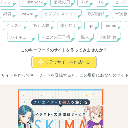
イステ
QuizKnock
鬼滅の刃
R18
BL
ヒロア
銀魂
wrwrd
ヒプノシスマイク
呪術廻戦
一次創
イラスト
第五人格
龍が如く
npr
nmmn
ハイキュー
テニスの王子様
鯨人
刀剣乱舞
このキーワードのサイトを作ってみませんか？
１分でサイトを作成する
でサイトを作ってキーワードを登録すると、この場所にあなたのサイ