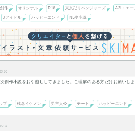
殺教室/テニプリ/2.5次元
次創作
オリジナル
R18
東京卍リベンジャーズ
A3!・エ
welcome
Jアイドル
ハッピーエンド
NL夢小説
BL、二次BLやNL夢小説）・呟き・妄想などをごった煮で置いてます
3:30
2次創作小説をお引越ししてきました。ご理解のある方だけお願いし
た〜
です。
ップ
残念イケメン
男主人公
チート
ハッピーエンド
きます〜
から来てくれた方！あっちの削除すみません！削除にビクビクしないでこ
好きならすぐに分かる鍵付きです。
5:04