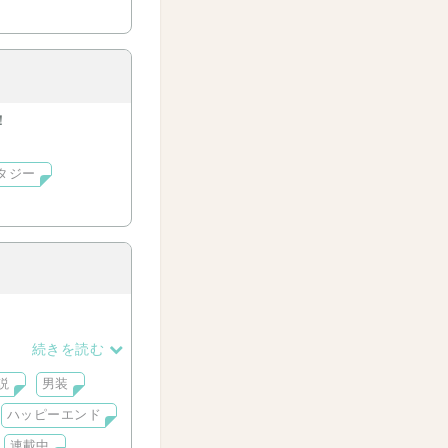
！
タジー
続きを読む
説
男装
ハッピーエンド
連載中