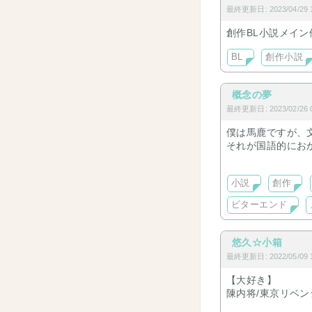
最終更新日: 2023/04/29 1
創作BL小説メイン
BL
創作小説
概念の夢
最終更新日: 2023/02/26 0
僕は馬鹿ですが、
それが国語的にお
これを読むと、貴
小説
創作
ビターエンド
悠久☆小箱
最終更新日: 2022/05/09 1
【大好き】
陳内将/東京リベンジ
【好き（だったも