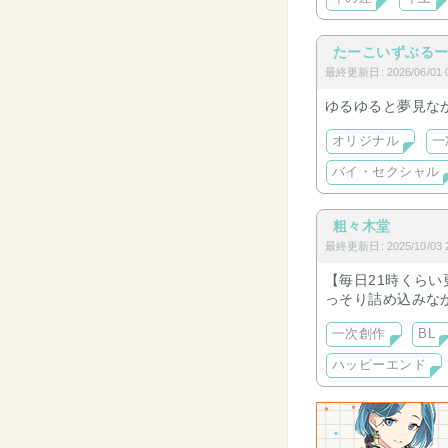
たーこいずぶる
最終更新日: 2026/06/01 0
ゆるゆると夢見な
オリジナル
一
バイ・セクシャル
粗々木堂
最終更新日: 2025/10/03 2
【毎日21時くら
っそり詰め込みな
一次創作
BL
ハッピーエンド