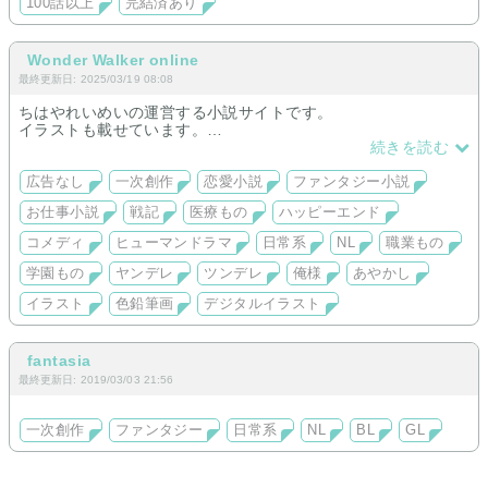
100話以上
完結済あり
作ってるのでゲームしながら映画見ながら読むと楽しいかも。
作者の趣味でコロシアムでは男装したり共闘したりFFキャラと
バトルしまくります。
長編メインですが季節もの短編もあるのでお気軽に。
Wonder Walker online
最終更新日: 2025/03/19 08:08
ちはやれいめいの運営する小説サイトです。
イラストも載せています。
続きを読む
Kindle配信しています。
広告なし
一次創作
恋愛小説
ファンタジー小説
お仕事小説
戦記
医療もの
ハッピーエンド
コメディ
ヒューマンドラマ
日常系
NL
職業もの
学園もの
ヤンデレ
ツンデレ
俺様
あやかし
イラスト
色鉛筆画
デジタルイラスト
fantasia
最終更新日: 2019/03/03 21:56
一次創作
ファンタジー
日常系
NL
BL
GL