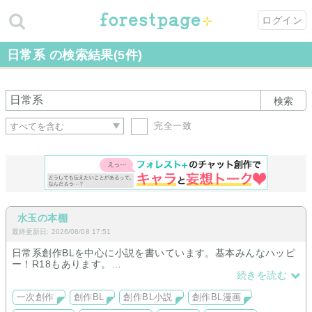
ログイン
日常系 の検索結果(5件)
検索
完全一致
水玉の本棚
最終更新日: 2026/08/08 17:51
日常系創作BLを中心に小説を書いています。基本みんなハッピ
ー！R18もあります。
BLじゃないものや、ジャンル迷子ヒューマンドラマ寄りのもの
続きを読む
も書いてます。
イラストは練習中。たまに漫画も描いてみたり。まだまだ練習
一次創作
創作BL
創作BL小説
創作BL漫画
中なので見守ってください！