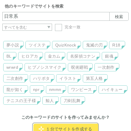
他のキーワードでサイトを検索
検索
完全一致
夢小説
ツイステ
QuizKnock
鬼滅の刃
R18
BL
ヒロアカ
金カム
名探偵コナン
銀魂
wrwrd
ヒプノシスマイク
呪術廻戦
一次創作
二次創作
ハリポタ
イラスト
第五人格
龍が如く
npr
nmmn
ワンピース
ハイキュー
テニスの王子様
鯨人
刀剣乱舞
このキーワードのサイトを作ってみませんか？
１分でサイトを作成する