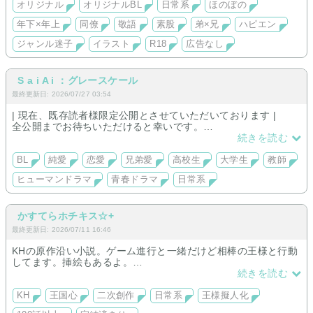
オリジナル
オリジナルBL
日常系
ほのぼの
年下×年上
同僚
敬語
素股
弟×兄
ハピエン
ジャンル迷子
イラスト
R18
広告なし
S a i A i ：グレースケール
最終更新日: 2026/07/27 03:54
| 現在、既存読者様限定公開とさせていただいております |
全公開までお待ちいただけると幸いです。
続きを読む
一次創作・完全オリジナルキャラのBL純愛のお話です。
エピソードストーリーにおいて、一部軽い性描写の表現があり
BL
純愛
恋愛
兄弟愛
高校生
大学生
教師
ますのでご留意ください。
ヒューマンドラマ
青春ドラマ
日常系
タップ&クリックで読み進めるチャットノベル形式ですが、心情
描写・表現などの地の文が多い、【ゆさみん流チャトノベル】
です。
かすてらホチキス☆+
最終更新日: 2026/07/11 16:46
KHの原作沿い小説。ゲーム進行と一緒だけど相棒の王様と行動
してます。挿絵もあるよ。
続きを読む
1は完結、次はcomと2を進行中。
主人公は固定でソラの姉。基本王様が相棒の魔法最強設定。冒
KH
王国心
二次創作
日常系
王様擬人化
険中の日常とバトル重視。原作ゲームプレイ＆D映画見ながら