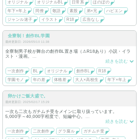
オリジナル
オリジナルBL
日常系
ほのぼの
年下×年上
同僚
敬語
素股
弟×兄
ハピエン
ジャンル迷子
イラスト
R18
広告なし
全寮制！創作BL学園
最終更新日: 2026/05/10 11:38
全寮制男子校が舞台の創作BL置き場（⚠R18あり）小説・イラ
スト・漫画。
年下×年上・年上×年下・大人×高校生・ギャップ・長髪・病
続きを読む
弱・トラウマ・体格差・年齢差・闇過去が癖。
一次創作
BL
オリジナル
創作BL
R18
学園モノ
年の差
体格差
大人×高校生
年下×年上
卵かけご飯大盛で。
最終更新日: 2025/02/17 15:29
一次も二次もガチムチ受をメインに取り扱っています。
5,000字～40,000字程度で、短編中心。
主に保管場所として運用。
続きを読む
創作にあたっては初心者なので、のんびり楽しくやっていきま
す。
一次創作
二次創作
グラ腐ル
ガチムチ受
少しでも好きな人に届けば嬉しいです。