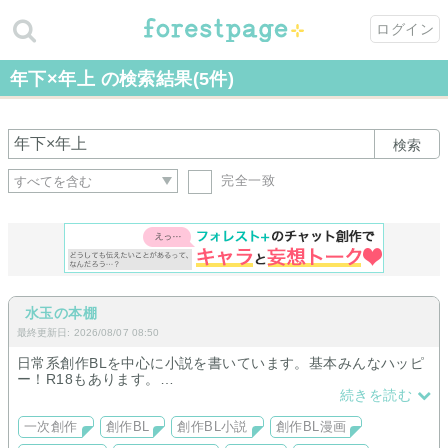
ログイン
年下×年上 の検索結果(5件)
検索
完全一致
水玉の本棚
最終更新日: 2026/08/07 08:50
日常系創作BLを中心に小説を書いています。基本みんなハッピ
ー！R18もあります。
BLじゃないものや、ジャンル迷子ヒューマンドラマ寄りのもの
続きを読む
も書いてます。
イラストは練習中。たまに漫画も描いてみたり。まだまだ練習
一次創作
創作BL
創作BL小説
創作BL漫画
中なので見守ってください！