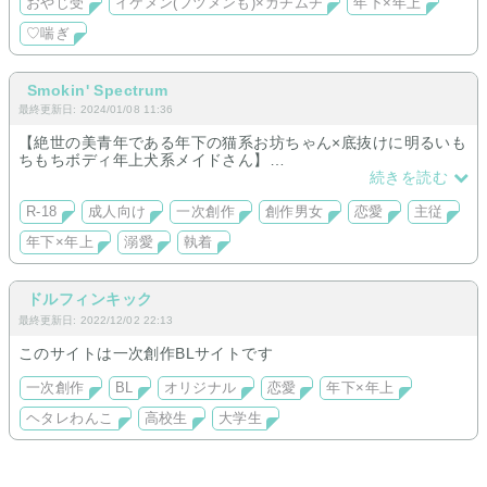
おやじ受
イケメン(フツメンも)×ガチムチ
年下×年上
♡喘ぎ
Smokin' Spectrum
最終更新日: 2024/01/08 11:36
【絶世の美青年である年下の猫系お坊ちゃん×底抜けに明るいも
ちもちボディ年上犬系メイドさん】
陰気な美青年と明るいメイドさんの正反対なカプのお話を書き
続きを読む
ます。
性的な設定と描写多め。
R-18
成人向け
一次創作
創作男女
恋愛
主従
基本的に相思相愛ですが一部過激な性表現も含まれるのでご注
年下×年上
溺愛
執着
意ください。
ドルフィンキック
最終更新日: 2022/12/02 22:13
このサイトは一次創作BLサイトです
一次創作
BL
オリジナル
恋愛
年下×年上
ヘタレわんこ
高校生
大学生