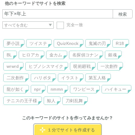
他のキーワードでサイトを検索
検索
完全一致
夢小説
ツイステ
QuizKnock
鬼滅の刃
R18
BL
ヒロアカ
金カム
名探偵コナン
銀魂
wrwrd
ヒプノシスマイク
呪術廻戦
一次創作
二次創作
ハリポタ
イラスト
第五人格
龍が如く
npr
nmmn
ワンピース
ハイキュー
テニスの王子様
鯨人
刀剣乱舞
このキーワードのサイトを作ってみませんか？
１分でサイトを作成する