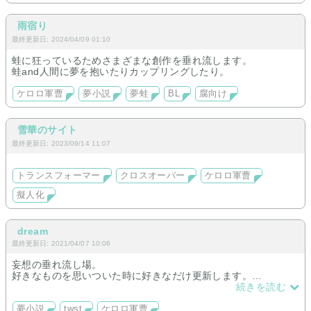
雨宿り
最終更新日: 2024/04/09 01:10
蛙に狂っているためさまざまな創作を垂れ流します。
蛙and人間に夢を抱いたりカップリングしたり。
ケロロ軍曹
夢小説
夢蛙
BL
腐向け
雪華のサイト
最終更新日: 2023/09/14 11:07
トランスフォーマー
クロスオーバー
ケロロ軍曹
擬人化
dream
最終更新日: 2021/04/07 10:06
妄想の垂れ流し場。
好きなものを思いついた時に好きなだけ更新します。
理解がある方のみお願いします。
続きを読む
基本的に筆が進まないときは何も書けないので短編が多め。
夢小説
twst
ケロロ軍曹