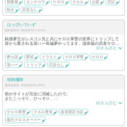
我愛羅
カンクロウ
ケロロ
クルル
お題
日記
呟き
広告なし
はっぴいでいず
最終更新日: 2026/07/31 22:42
鈍感夢主がシスコン兄と共にケロロ軍曹の世界にトリップして
皆から愛される逆ハー長編夢やってます。漫画版の武者ケロ夢
もゆっくり連載中。夢絵も描いてます。
続きを読む
夢小説
夢絵
イラスト
ケロロ軍曹
ケロロ
逆ハー
トリップ
広告なし
桜絢爛華
最終更新日: 2026/03/06 15:51
前のサイトが完全に消滅したので。
またこっそり、ひっそり。
ほぼ自分用。
続きを読む
ケロロ軍曹
クルル曹長
名前固定小説
能力クロスオーバー