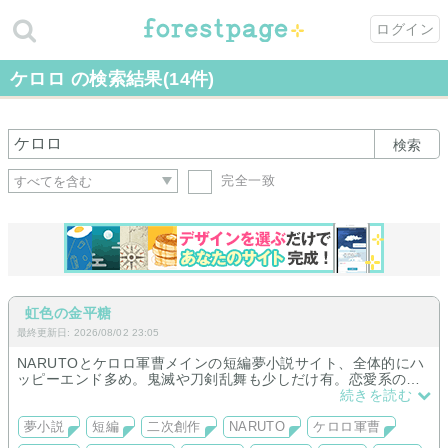
ログイン
ケロロ の検索結果(14件)
検索
完全一致
虹色の金平糖
最終更新日: 2026/08/02 23:05
NARUTOとケロロ軍曹メインの短編夢小説サイト、全体的にハ
ッピーエンド多め。鬼滅や刀剣乱舞も少しだけ有。恋愛系のお
題配布や日記など色々やってます。
続きを読む
夢小説
短編
二次創作
NARUTO
ケロロ軍曹