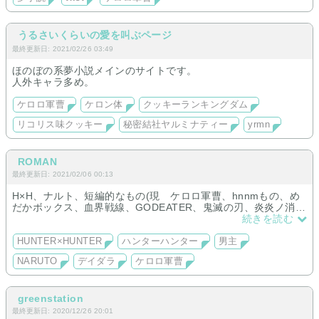
書きたいものができた時は長編も書きます。
うるさいくらいの愛を叫ぶページ
最終更新日: 2021/02/26 03:49
ほのぼの系夢小説メインのサイトです。
人外キャラ多め。
ケロロ軍曹
ケロン体
クッキーランキングダム
リコリス味クッキー
秘密結社ヤルミナティー
yrmn
ROMAN
最終更新日: 2021/02/06 00:13
H×H、ナルト、短編的なもの(現 ケロロ軍曹、hnnmもの、め
だかボックス、血界戦線、GODEATER、鬼滅の刃、炎炎ノ消防
隊)を置いてあります。
続きを読む
どれも男主で名前変更不可です。
HUNTER×HUNTER
ハンターハンター
男主
NARUTO
デイダラ
ケロロ軍曹
greenstation
最終更新日: 2020/12/26 20:01