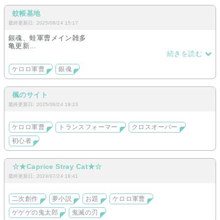
蚊帳基地
最終更新日: 2025/08/24 15:17
銀魂、蛙軍曹メイン雑多
亀更新
三番隊隊長とろくでなし多め
続きを読む
ケロロ軍曹
銀魂
楓のサイト
最終更新日: 2025/06/24 19:23
ケロロ軍曹
トランスフォーマー
クロスオーバー
初心者
☆★Caprice Stray Cat★☆
最終更新日: 2024/07/24 18:41
二次創作
夢小説
お題
ケロロ軍曹
ゲゲゲの鬼太郎
鬼滅の刃