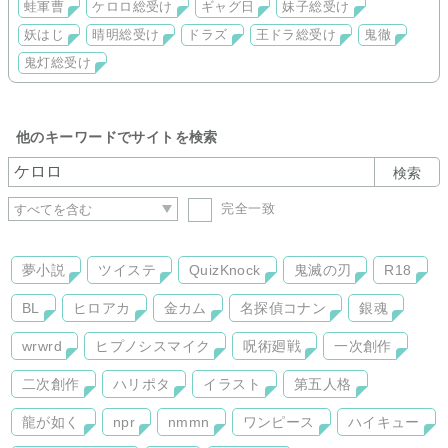
妖はじ …佐野晴多めの晴明総受け
蛙軍曹
ケロロ総受け
ギャグ日
妹子総受け
ドラズ …エル王多めの王ドラ総受け
妖はじ
晴明総受け
ドラズ
王ドラ総受け
鬼徹
鬼徹 …白鬼多めの補佐官総受け
鬼灯総受け
って感じのラインナップにしようと思っています
更新速度は(他のサイトでもやってるので)めっちゃ遅いと思い
ます
他のキーワードでサイトを検索
検索
完全一致
夢小説
ツイステ
QuizKnock
鬼滅の刃
R18
BL
ヒロアカ
金カム
名探偵コナン
銀魂
wrwrd
ヒプノシスマイク
呪術廻戦
一次創作
二次創作
ハリポタ
イラスト
第五人格
龍が如く
npr
nmmn
ワンピース
ハイキュー