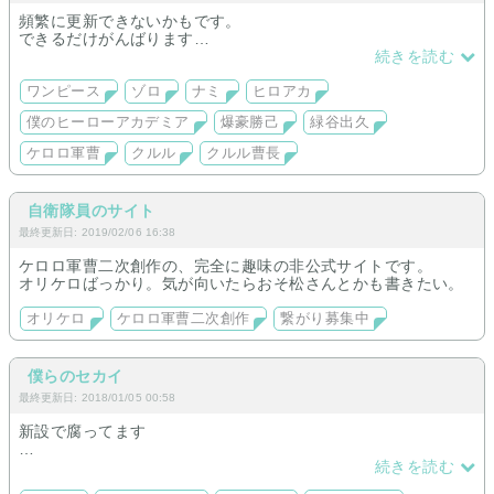
頻繁に更新できないかもです。
できるだけがんばります
続きを読む
※最強設定作りがち
ワンピース
ゾロ
ナミ
ヒロアカ
僕のヒーローアカデミア
爆豪勝己
緑谷出久
ケロロ軍曹
クルル
クルル曹長
自衛隊員のサイト
最終更新日: 2019/02/06 16:38
ケロロ軍曹二次創作の、完全に趣味の非公式サイトです。
オリケロばっかり。気が向いたらおそ松さんとかも書きたい。
オリケロ
ケロロ軍曹二次創作
繋がり募集中
僕らのセカイ
最終更新日: 2018/01/05 00:58
新設で腐ってます
蛙軍曹 …黄緑多めの緑総受け
続きを読む
ギャグ日…太妹多めの妹子総受け