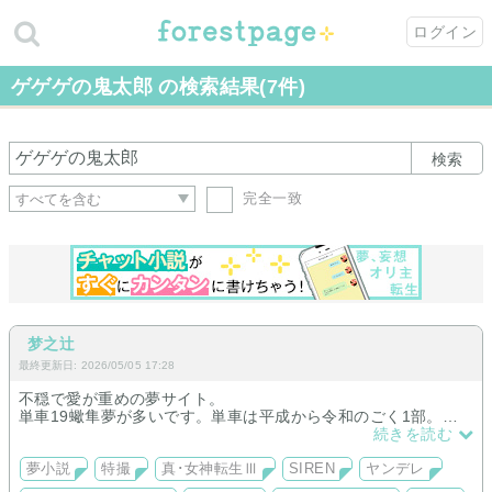
ログイン
ゲゲゲの鬼太郎 の検索結果(7件)
検索
完全一致
梦之辻
最終更新日: 2026/05/05 17:28
不穏で愛が重めの夢サイト。
単車19蠍隼夢が多いです。単車は平成から令和のごく1部。
メガテン(真Ⅲ)、悪魔召喚士、g謎、九龍、DMC等も有。
続きを読む
SIRENやゴールデンカムイ、TF(G1/実写)有。
一次創作夢小説有。
夢小説
特撮
真･女神転生Ⅲ
SIREN
ヤンデレ