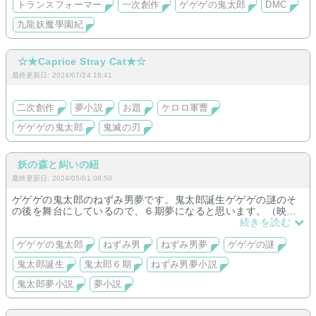
トランスフォーマー
一次創作
ゲゲゲの鬼太郎
DMC
夢小説は名前変換可能です。
九龍妖魔學園紀
☆★Caprice Stray Cat★☆
最終更新日: 2024/07/24 18:41
二次創作
夢小説
お題
ケロロ軍曹
ゲゲゲの鬼太郎
鬼滅の刃
妖の森と糾いの紐
最終更新日: 2024/05/01 08:50
ゲゲゲの鬼太郎のねずみ男夢です。鬼太郎誕生ゲゲゲの謎のそ
の後を舞台にしているので、６期夢になると思います。（映画
ネタバレを踏む可能性があるのでご注意ください）
続きを読む
ゲゲゲの鬼太郎
ねずみ男
ねずみ男夢
ゲゲゲの謎
鬼太郎誕生
鬼太郎６期
ねずみ男夢小説
鬼太郎夢小説
夢小説