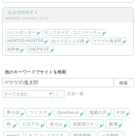
ショウのサイト
最終更新日: 2018/04/11 22:29
ハリーポッター
モンスターズ・ユニバーシティ
HUNTER×HUNTER
ぬらりひょんの孫
ゲゲゲの鬼太郎
結界師
ONEPIECE
他のキーワードでサイトを検索
検索
完全一致
夢小説
ツイステ
QuizKnock
鬼滅の刃
R18
BL
ヒロアカ
金カム
名探偵コナン
銀魂
wrwrd
ヒプノシスマイク
呪術廻戦
一次創作