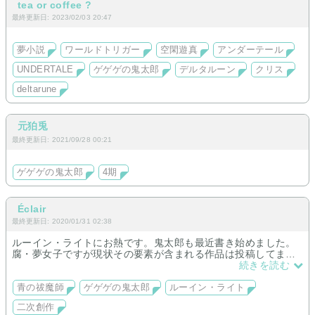
tea or coffee ?
最終更新日: 2023/02/03 20:47
夢小説
ワールドトリガー
空閑遊真
アンダーテール
UNDERTALE
ゲゲゲの鬼太郎
デルタルーン
クリス
deltarune
元狛兎
最終更新日: 2021/09/28 00:21
ゲゲゲの鬼太郎
4期
Éclair
最終更新日: 2020/01/31 02:38
ルーイン・ライトにお熱です。鬼太郎も最近書き始めました。
腐・夢女子ですが現状その要素が含まれる作品は投稿してませ
ん。
続きを読む
ちなみにサイト開設したてなので、まだ投稿作業中です。
青の祓魔師
ゲゲゲの鬼太郎
ルーイン・ライト
二次創作