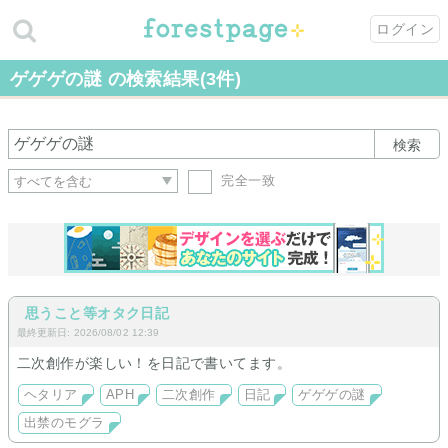
ログイン
ゲゲゲの謎 の検索結果(3件)
検索
完全一致
思うこと等オタク日記
最終更新日: 2026/08/02 12:39
二次創作が楽しい！を日記で書いてます。
ヘタリア
APH
二次創作
日記
ゲゲゲの謎
出禁のモグラ