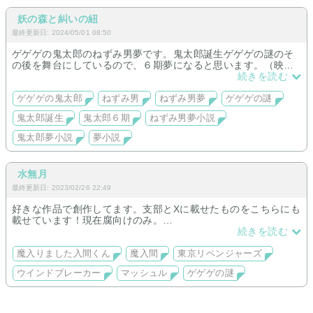
妖の森と糾いの紐
最終更新日: 2024/05/01 08:50
ゲゲゲの鬼太郎のねずみ男夢です。鬼太郎誕生ゲゲゲの謎のそ
の後を舞台にしているので、６期夢になると思います。（映画
ネタバレを踏む可能性があるのでご注意ください）
続きを読む
ゲゲゲの鬼太郎
ねずみ男
ねずみ男夢
ゲゲゲの謎
鬼太郎誕生
鬼太郎６期
ねずみ男夢小説
鬼太郎夢小説
夢小説
水無月
最終更新日: 2023/02/26 22:49
好きな作品で創作してます。支部とXに載せたものをこちらにも
載せています！現在腐向けのみ。
東リベ🎍受け、ゲ謎💧受け、魔入間🐬受けと🐍受け、マッシュ
続きを読む
ル🍄受け、ウィンブレ🌸受け
魔入りました入間くん
魔入間
東京リベンジャーズ
ウインドブレーカー
マッシュル
ゲゲゲの謎