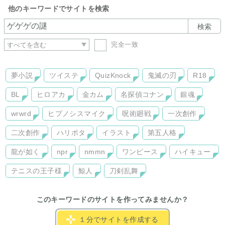
他のキーワードでサイトを検索
検索
完全一致
夢小説
ツイステ
QuizKnock
鬼滅の刃
R18
BL
ヒロアカ
金カム
名探偵コナン
銀魂
wrwrd
ヒプノシスマイク
呪術廻戦
一次創作
二次創作
ハリポタ
イラスト
第五人格
龍が如く
npr
nmmn
ワンピース
ハイキュー
テニスの王子様
鯨人
刀剣乱舞
このキーワードのサイトを作ってみませんか？
１分でサイトを作成する