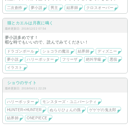
二次創作
夢小説
男主
結界師
クロスオーバー
猫とカエルは月夜に鳴く
最終更新日: 2018/12/22 07:54
夢小説多めです！
暇な時でもいいので、読んでみてください！
ドラゴンボール
ショコラの魔法
結界師
ディズニー
夢小説
ハリーポッター
フリーザ
絶叫学級
悪役
イラスト
ショウのサイト
最終更新日: 2018/04/11 22:29
ハリーポッター
モンスターズ・ユニバーシティ
HUNTER×HUNTER
ぬらりひょんの孫
ゲゲゲの鬼太郎
結界師
ONEPIECE