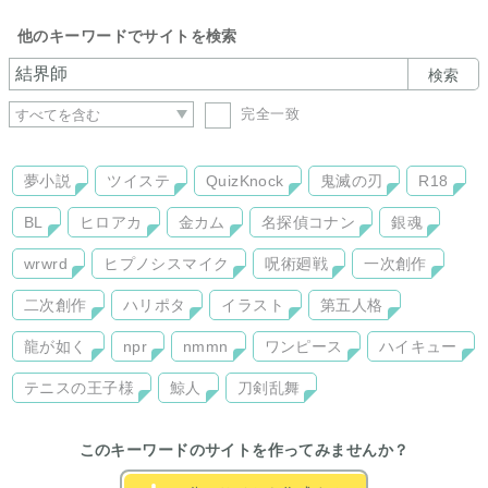
他のキーワードでサイトを検索
検索
完全一致
夢小説
ツイステ
QuizKnock
鬼滅の刃
R18
BL
ヒロアカ
金カム
名探偵コナン
銀魂
wrwrd
ヒプノシスマイク
呪術廻戦
一次創作
二次創作
ハリポタ
イラスト
第五人格
龍が如く
npr
nmmn
ワンピース
ハイキュー
テニスの王子様
鯨人
刀剣乱舞
このキーワードのサイトを作ってみませんか？