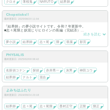
クロオ
薄桜鬼
NARUTO
結界師
Chopsticks!!
最終更新日: 2025/08/20 11:04
『結界師』の夢小説サイトです。令和７年更新中。
■志々尾限と妖混じりヒロインの長編（完結済）
黒芒楼編で志々尾が生還した世界線で、烏森学園や夜行で、
続きを読む
悩んだり恋をしたりしながら、成長していくお話です。
夢小説
結界師
志々尾
限
翡葉
影宮
■短編のお相手は、志々尾、影宮、翡葉、火黒、巻緒 など
※本サイトは作品のサンプル置き場です。
PHYSALIS
気に入っていただけた方は、トップのリンクの別サイトから続
最終更新日: 2025/02/08 08:42
きを閲覧いただけます。
名探偵コナン
探偵
赤井秀一
灰男
神田ユウ
結界師
ナルト
混合
よみちはふたり
最終更新日: 2024/09/24 23:18
結界師
志々尾
志々尾限
墨村正守
正限
限正