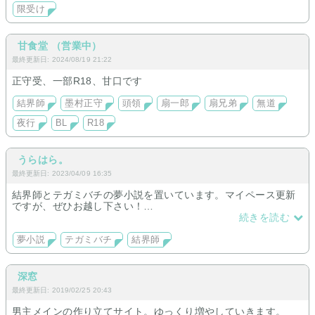
限受け
甘食堂 （営業中）
最終更新日: 2024/08/19 21:22
正守受、一部R18、甘口です
結界師
墨村正守
頭領
扇一郎
扇兄弟
無道
夜行
BL
R18
うらはら。
最終更新日: 2023/04/09 16:35
結界師とテガミバチの夢小説を置いています。マイペース更新
ですが、ぜひお越し下さい！
現在
続きを読む
テガミバチ サンダーランドJr.
結界師 志々尾、氷浦、翡葉
夢小説
テガミバチ
結界師
深窓
最終更新日: 2019/02/25 20:43
男主メインの作り立てサイト。ゆっくり増やしていきます。