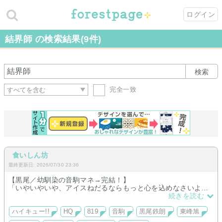
ログイン
結界師 の検索結果(9件)
検索
完全一致
食いしん坊
最終更新日: 2026/07/30 23:36
【黒尾／幼馴染の音駒マネ→完結！】
「いやいやいや、アイスねだるならもっと心を込めなさいよ。
しかもちゃっかり高いヤツとか言ってるし」
続きを読む
【東峰／まだ短編】
ただ、東峰だけが知っている。
ハイキュー!!
HQ
819
音駒
黒尾鉄朗
東峰旭
あの笑顔の裏側に、触れてはいけないトゲがあることを。