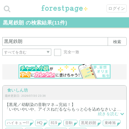
ログイン
黒尾鉄朗 の検索結果(11件)
検索
完全一致
食いしん坊
最終更新日: 2026/07/30 23:36
【黒尾／幼馴染の音駒マネ→完結！】
「いやいやいや、アイスねだるならもっと心を込めなさいよ。
しかもちゃっかり高いヤツとか言ってるし」
続きを読む
【東峰／まだ短編】
ただ、東峰だけが知っている。
ハイキュー!!
HQ
819
音駒
黒尾鉄朗
東峰旭
あの笑顔の裏側に、触れてはいけないトゲがあることを。