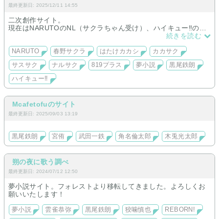
最終更新日: 2025/12/11 14:55
二次創作サイト。
現在はNARUTOのNL（サクラちゃん受け）、ハイキュー‼の黒
尾夢中心。
続きを読む
良かったら、見に来てください！
NARUTO
春野サクラ
はたけカカシ
カカサク
サスサク
ナルサク
819プラス
夢小説
黒尾鉄朗
ハイキュー‼
Mcafetofuのサイト
最終更新日: 2025/09/03 13:19
黒尾鉄朗
宮侑
武田一鉄
角名倫太郎
木兎光太郎
朔の夜に歌う調べ
最終更新日: 2024/07/12 12:50
夢小説サイト。フォレストより移転してきました。よろしくお
願いいたします！
夢小説
雲雀恭弥
黒尾鉄朗
狡噛慎也
REBORN!