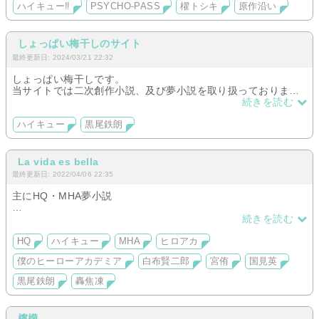
ハイキュー‼︎
PSYCHO-PASS
櫂トシキ
原作沿い
しょっぱい梅干しのサイト
最終更新日: 2024/03/21 22:32
しょっぱい梅干しです。
当サイトでは二次創作小説、及び夢小説を取り扱っておりま
す。無断転載、掲示板等への書き込みなどの行為はおやめくだ
続きを読む
さい。
当サイトの作品はいずれも原作とは関係ありません。
ハイキュー
黒尾鉄朗
La vida es bella
最終更新日: 2022/04/06 22:35
主にHQ・MHA夢小説
黒尾くん|同級生マネ|ラブコメ|完結(番外編連載中)
続きを読む
白布くん|偶然病室が同じだった女の子|連載中
HQ短編集|基本1話完結|日常|恋愛|ギャグ|リクエスト募集中(DM
HQ
ハイキュー
MHA
ヒロアカ
から)
僕のヒーローアカデミア
白布賢二郎
宮侑
国見英
MHA|オチ未定|かなりシリアス|連載中
黒尾鉄朗
轟焦凍
檸檬