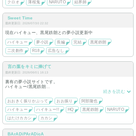
クロオ
薄桜鬼
NARUTO
結界師
Sweet Time
最終更新日: 2026/07/30 22:32
現在ハイキュー、黒尾鉄朗との夢小説更新中
ハイキュー
夢小説
長編
完結
黒尾鉄朗
二次創作
R18
広告なし
言の葉をキミに捧げて
最終更新日: 2026/06/01 16:13
裏有の夢小説サイトです。
ハイキュー/黒尾鉄朗
おお振り/阿部隆也(途中から原作に沿わせたので低速更新)
続きを読む
榛名元希も低速連載中
NARUTO/はたけカカシ
おおきく振りかぶって
おお振り
阿部隆也
ハイキュー
ハイキュー!!
HQ
黒尾鉄朗
NARUTO
はたけカカシ
カカシ
BArADiPArADicA