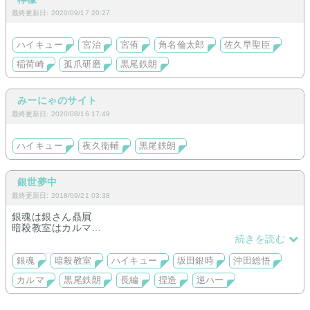
最終更新日: 2020/09/17 20:27
ハイキュー
宮治
宮侑
角名倫太郎
佐久早聖臣
稲荷崎
孤爪研磨
黒尾鉄朗
みーにゃのサイト
最終更新日: 2020/08/16 17:49
ハイキュー
夜久衛輔
黒尾鉄朗
銀世夢中
最終更新日: 2018/09/21 03:38
銀魂は銀さん贔屓
暗殺教室はカルマ
ハイキューは黒尾、月島贔屓です。
続きを読む
長編メイン。
銀魂
暗殺教室
ハイキュー
坂田銀時
沖田総悟
原作沿いが多め
カルマ
黒尾鉄朗
長編
捏造
逆ハー
多々捏造あり
裏もあり