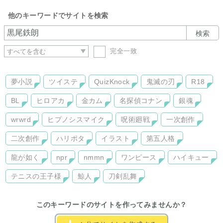
他のキーワードでサイトを検索
検索
完全一致
夢小説
ツイステ
QuizKnock
鬼滅の刃
R18
BL
ヒロアカ
金カム
名探偵コナン
銀魂
wrwrd
ヒプノシスマイク
呪術廻戦
一次創作
二次創作
ハリポタ
イラスト
第五人格
龍が如く
npr
nmmn
ワンピース
ハイキュー
テニスの王子様
鯨人
刀剣乱舞
このキーワードのサイトを作ってみませんか？