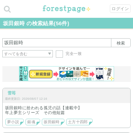
ログイン
坂田銀時 の検索結果(56件)
検索
完全一致
雪苺
最終更新日: 2026/08/07 12:16
坂田銀時に拾われる孤児の話【連載中】
年上夢主シリーズ その他短篇
夢小説
銀魂
坂田銀時
土方十四郎