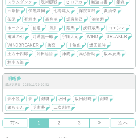
🌸他夢小説🌸
スラムダンク
呪術廻戦
ヒロアカ
幽遊白書
銀魂
中編【完結】【呪術廻戦】悪い男【R18】
五条悟
伏黒甚爾
七海建人
禪院直哉
夏油傑
長編【完結】【呪術廻戦】五条悟から逃れたいので呪詛師目指
します【R18】
荼毘
死柄木
轟焦凍
爆豪勝己
治崎廻
中編【完結】【WIND BREAKER】夜が明けたら【R18】梅宮一
長編【WIND BREAKER】My,friend【R18】梅宮一・十亀条執
ホークス
仙道
流川
蔵馬
妖狐蔵馬
コエンマ
筆中
長編【呪術廻戦】五条悟の奥様は離婚したい【R指定】執筆中
鬼滅の刃
時透無一郎
宇髄天元
WIND
BREAKER
長編【呪術廻戦】禪院直哉→私←五条悟❇︎傷だらけの婚約者
WINDBREAKER
梅宮一
十亀条
坂田銀時
❇︎【R指定】執筆中
長編【ヒロアカ】蒼炎を縛る【R指定】執筆中
土方十四郎
沖田総悟
神威
高杉晋助
坂本辰馬
[作品説明]
桂小五郎
5️⃣奥様
悟が五条家当主になった18歳の時に結婚した主人公。
明晰夢
最終更新日: 2025/11/29 20:52
当主になった途端に結婚、子供とうんざりだった悟は、
美しく、大人しく、何でも言う事を聞く主人公と結婚した。
夢小説
夢
銀魂
坂田
坂田銀時
銀時
しかし、その奥様が10年後に反旗を翻した。
銀ちゃん
明晰夢
二次創作
『離婚して下さい。』
前へ
1
2
3
次へ
『へぇ……何で？』
最初は相手にしていなかった僕だが、うちの奥さんは只者じゃ