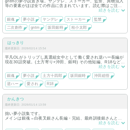
gntmの夢小説置き場。ヤンデレ、ストーカー、監禁、異物混入
等の要素がほぼ全ての作品に含まれています。読む際はご注意
を。
続きを読む
銀魂
夢小説
ヤンデレ
ストーカー
監禁
二次創作
gntm
坂田銀時
桂小太郎
はっきり
最終更新日: 2026/02/14 15:54
平凡OLがトリップし真選組女中として働く愛され逆ハー長編が
現在30話突破。(土方寄り+沖田、銀時) その他短編、R18など取
扱予定。現在鋭意執筆中です！
続きを読む
銀魂
夢小説
土方十四郎
坂田銀時
沖田総悟
逆ハー
愛され
R18
かんきつ
最終更新日: 2026/01/14 13:59
拙い夢小説集です。
メインは銀魂→白夜叉銀さん長編・完結、最終訓後銀さんとほ
のぼの日常、土方さんのパラレル中編を連載中
続きを読む
呪術→伏黒くん原作沿い・連載中、五条さん夏油さん短編