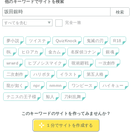
他のキーワードでサイトを検索
無かった。
大人しく順応力に長けていると思っていた自分の嫁は、悟を凌
検索
ぐほどの破天荒さを持っていた。
完全一致
『離婚を認めないなら……。』
彼女が出した条件が『愛人を作る』事だった。
夢小説
ツイステ
QuizKnock
鬼滅の刃
R18
ーーーーーーーーーーー
BL
ヒロアカ
金カム
名探偵コナン
銀魂
10年間一緒に暮らしていても、会話もほとんどない程の仮面夫
婦。
wrwrd
ヒプノシスマイク
呪術廻戦
一次創作
それに嫌気がさした主人公が、悟との離婚を勝ち取る為に奮闘
します。
二次創作
ハリポタ
イラスト
第五人格
『何で愛人？』
龍が如く
npr
nmmn
ワンピース
ハイキュー
『SEXで満足したいから。』
テニスの王子様
鯨人
刀剣乱舞
『それなら僕が……。』
『あなただけは絶対に嫌。』
このキーワードのサイトを作ってみませんか？
初めて意味のある会話をしたのが夫婦の離婚の話だった。
１分でサイトを作成する
離婚したい主人公。