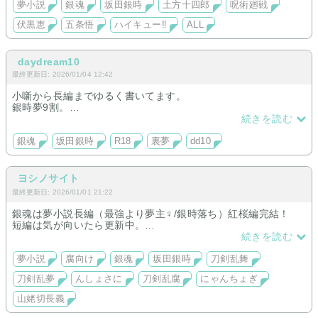
HQ→スガさん原作沿い、日向くん短編・完結、一話完結ALL
夢小説
銀魂
坂田銀時
土方十四郎
呪術廻戦
（二口くん国見くん）
伏黒恵
五条悟
ハイキュー‼︎
ALL
daydream10
最終更新日: 2026/01/04 12:42
小噺から長編までゆるく書いてます。
銀時夢9割。
【長編】四作完結【短編】甘～裏までなんでも！
続きを読む
銀魂
坂田銀時
R18
裏夢
dd10
ヨシノサイト
最終更新日: 2026/01/01 21:22
銀魂は夢小説長編（最強より夢主♀/銀時落ち）紅桜編完結！
短編は気が向いたら更新中。
刀剣乱舞は中編CP無し、廃棄された本丸に赴く話をそれぞれ更
続きを読む
新中。
他：んしょさに、not刀さに話、にゃんちょぎ
夢小説
腐向け
銀魂
坂田銀時
刀剣乱舞
刀剣乱夢
んしょさに
刀剣乱腐
にゃんちょぎ
山姥切長義