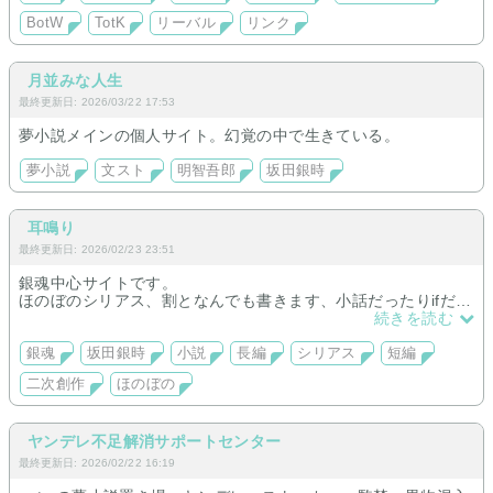
BotW
TotK
リーバル
リンク
月並みな人生
最終更新日: 2026/03/22 17:53
夢小説メインの個人サイト。幻覚の中で生きている。
夢小説
文スト
明智吾郎
坂田銀時
耳鳴り
最終更新日: 2026/02/23 23:51
銀魂中心サイトです。
ほのぼのシリアス、割となんでも書きます、小話だったりifだっ
たり死ネタだったり。
続きを読む
キャラに偏りがあるかも。
銀魂
坂田銀時
小説
長編
シリアス
短編
二次創作
ほのぼの
ヤンデレ不足解消サポートセンター
最終更新日: 2026/02/22 16:19