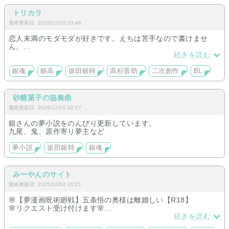
トリカラ
最終更新日: 2025/12/30 23:48
恋人未満のモダモダが好きです。えちは苦手なので書けませ
ん。
よろしくお願いします。
続きを読む
銀魂
銀高
坂田銀時
高杉晋助
二次創作
BL
砂糖菓子の協奏曲
最終更新日: 2025/12/20 02:27
銀さんの夢小説をのんびり更新しています。
九尾、鬼、原作寄り夢主など
夢小説
坂田銀時
銀魂
みーやんのサイト
最終更新日: 2025/12/02 20:21
🌸【夢漫画呪術廻戦】五条悟の奥様は離婚しい【R18】
🌸リクエスト受け付けます🌸
🌸ストーリートークでキャラアイコン付き🌸
続きを読む
⏩【呪術廻戦】その気が無い五条悟をどう口説こうか