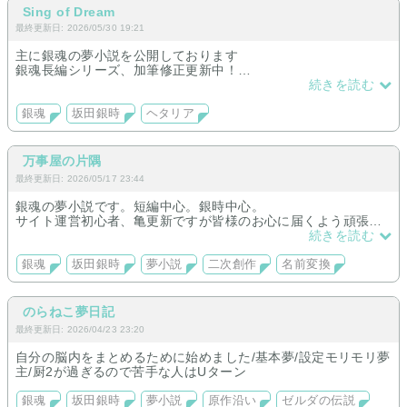
Sing of Dream
最終更新日: 2026/05/30 19:21
主に銀魂の夢小説を公開しております
銀魂長編シリーズ、加筆修正更新中！
（記憶を失くした少女と、坂田銀時の恋物語）
続きを読む
他、短編集など諸々あり
銀魂
坂田銀時
ヘタリア
万事屋の片隅
最終更新日: 2026/05/17 23:44
銀魂の夢小説です。短編中心。銀時中心。
サイト運営初心者、亀更新ですが皆様のお心に届くよう頑張り
ます。
続きを読む
銀魂
坂田銀時
夢小説
二次創作
名前変換
のらねこ夢日記
最終更新日: 2026/04/23 23:20
自分の脳内をまとめるために始めました/基本夢/設定モリモリ夢
主/厨2が過ぎるので苦手な人はUターン
銀魂
坂田銀時
夢小説
原作沿い
ゼルダの伝説