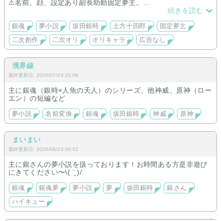
⚠名前、顔、設定あり副長助勤固定夢主。
gntk、hjkt中心。
続きを読む
銀魂
夢小説
坂田銀時
土方十四郎
固定夢主
二次創作
二次オリ
オリキャラ
広告なし
境界線
最終更新日: 2026/07/29 21:08
主に銀魂（銀時×人魚の天人）のシリーズ、他神威、原神（ロー
エン）の短編など
夢小説
名前変換
銀魂
坂田銀時
神威
原神
まいまい
最終更新日: 2026/06/26 00:52
主に銀さんの夢小説を扱っております！お時間ある方是非遊び
にきてください〜\( ¨̮ )/
銀魂
銀魂夢
夢小説
夢
坂田銀時
銀さん
ハイキュー