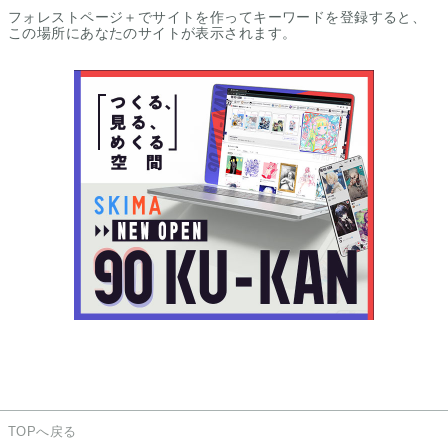
フォレストページ＋でサイトを作ってキーワードを登録すると、
後々面倒くさくなるので離婚は回避したい悟。
この場所にあなたのサイトが表示されます。
10年、時を共にした夫婦のガチバトル。
『ふーん……頑張って。』
『💢』
※R指定お相手：五条悟
長編【宝贝儿】完結
長編【はじめて、相澤先生の嫁です。】執筆
TOPへ戻る