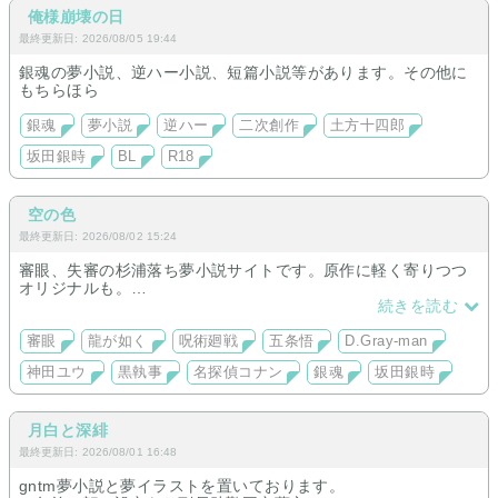
俺様崩壊の日
最終更新日: 2026/08/05 19:44
銀魂の夢小説、逆ハー小説、短篇小説等があります。その他に
もちらほら
銀魂
夢小説
逆ハー
二次創作
土方十四郎
坂田銀時
BL
R18
空の色
最終更新日: 2026/08/02 15:24
審眼、失審の杉浦落ち夢小説サイトです。原作に軽く寄りつつ
オリジナルも。
龍も始めました。真島さんと。
続きを読む
呪術廻戦もまったりと。五条さん。
D灰は神田と。
審眼
龍が如く
呪術廻戦
五条悟
D.Gray-man
黒執事と名探偵コナン、銀魂にも手を出しました。
神田ユウ
黒執事
名探偵コナン
銀魂
坂田銀時
月白と深緋
最終更新日: 2026/08/01 16:48
gntm夢小説と夢イラストを置いております。