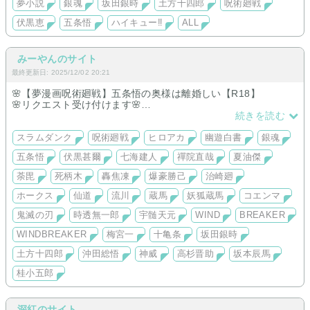
HQ→スガさん原作沿い、日向くん短編・完結、一話完結ALL
夢小説
銀魂
坂田銀時
土方十四郎
呪術廻戦
（二口くん国見くん）
伏黒恵
五条悟
ハイキュー‼︎
ALL
みーやんのサイト
最終更新日: 2025/12/02 20:21
🌸【夢漫画呪術廻戦】五条悟の奥様は離婚しい【R18】
🌸リクエスト受け付けます🌸
🌸ストーリートークでキャラアイコン付き🌸
続きを読む
⏩【呪術廻戦】その気が無い五条悟をどう口説こうか
🌸他夢小説🌸
スラムダンク
呪術廻戦
ヒロアカ
幽遊白書
銀魂
中編【完結】【呪術廻戦】悪い男【R18】
五条悟
伏黒甚爾
七海建人
禪院直哉
夏油傑
長編【完結】【呪術廻戦】五条悟から逃れたいので呪詛師目指
します【R18】
荼毘
死柄木
轟焦凍
爆豪勝己
治崎廻
中編【完結】【WIND BREAKER】夜が明けたら【R18】梅宮一
長編【WIND BREAKER】My,friend【R18】梅宮一・十亀条執
ホークス
仙道
流川
蔵馬
妖狐蔵馬
コエンマ
筆中
長編【呪術廻戦】五条悟の奥様は離婚したい【R指定】執筆中
鬼滅の刃
時透無一郎
宇髄天元
WIND
BREAKER
長編【呪術廻戦】禪院直哉→私←五条悟❇︎傷だらけの婚約者
WINDBREAKER
梅宮一
十亀条
坂田銀時
❇︎【R指定】執筆中
長編【ヒロアカ】蒼炎を縛る【R指定】執筆中
土方十四郎
沖田総悟
神威
高杉晋助
坂本辰馬
[作品説明]
桂小五郎
5️⃣奥様
悟が五条家当主になった18歳の時に結婚した主人公。
深紅のサイト