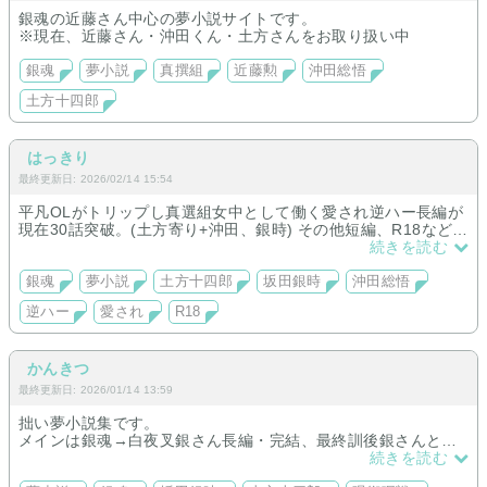
銀魂の近藤さん中心の夢小説サイトです。
※現在、近藤さん・沖田くん・土方さんをお取り扱い中
銀魂
夢小説
真撰組
近藤勲
沖田総悟
土方十四郎
はっきり
最終更新日: 2026/02/14 15:54
平凡OLがトリップし真選組女中として働く愛され逆ハー長編が
現在30話突破。(土方寄り+沖田、銀時) その他短編、R18など取
扱予定。現在鋭意執筆中です！
続きを読む
銀魂
夢小説
土方十四郎
坂田銀時
沖田総悟
逆ハー
愛され
R18
かんきつ
最終更新日: 2026/01/14 13:59
拙い夢小説集です。
メインは銀魂→白夜叉銀さん長編・完結、最終訓後銀さんとほ
のぼの日常、土方さんのパラレル中編を連載中
続きを読む
呪術→伏黒くん原作沿い・連載中、五条さん夏油さん短編