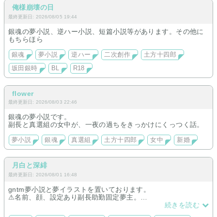
俺様崩壊の日
最終更新日: 2026/08/05 19:44
銀魂の夢小説、逆ハー小説、短篇小説等があります。その他に
もちらほら
銀魂
夢小説
逆ハー
二次創作
土方十四郎
坂田銀時
BL
R18
flower
最終更新日: 2026/08/03 22:46
銀魂の夢小説です。
副長と真選組の女中が、一夜の過ちをきっかけにくっつく話。
夢小説
銀魂
真選組
土方十四郎
女中
新婚
月白と深緋
最終更新日: 2026/08/01 16:48
gntm夢小説と夢イラストを置いております。
⚠名前、顔、設定あり副長助勤固定夢主。
gntk、hjkt中心。
続きを読む