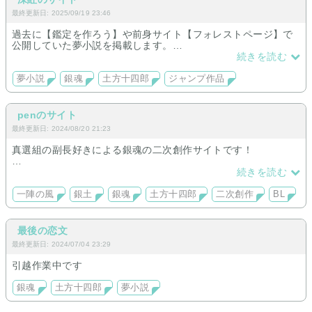
最終更新日: 2025/09/19 23:46
当主になった途端に結婚、子供とうんざりだった悟は、
美しく、大人しく、何でも言う事を聞く主人公と結婚した。
過去に【鑑定を作ろう】や前身サイト【フォレストページ】で
公開していた夢小説を掲載します。
しかし、その奥様が10年後に反旗を翻した。
続きを読む
更新頻度は少ないですが、
夢小説
銀魂
土方十四郎
ジャンプ作品
『離婚して下さい。』
長編夢小説（銀魂 / 土方夢）
短編（銀魂 / REBORN）
『へぇ……何で？』
penのサイト
を更新予定です。
最初は相手にしていなかった僕だが、うちの奥さんは只者じゃ
最終更新日: 2024/08/20 21:23
無かった。
続きを書く予定はないもののの、
真選組の副長好きによる銀魂の二次創作サイトです！
長編夢（REBORN / スクアーロ夢）もあります。
大人しく順応力に長けていると思っていた自分の嫁は、悟を凌
ぐほどの破天荒さを持っていた。
原作設定・銀土シリアス長編で一本完結しました。
続きを読む
男らしい土方さんを苛めてます。
『離婚を認めないなら……。』
ssはギャグおんりーで箸休め。
一陣の風
銀土
銀魂
土方十四郎
二次創作
BL
甘辛派、むしろ中辛好きはどうぞ！
彼女が出した条件が『愛人を作る』事だった。
(※BLです)
最後の恋文
ーーーーーーーーーーー
最終更新日: 2024/07/04 23:29
10年間一緒に暮らしていても、会話もほとんどない程の仮面夫
引越作業中です
婦。
銀魂
土方十四郎
夢小説
それに嫌気がさした主人公が、悟との離婚を勝ち取る為に奮闘
します。