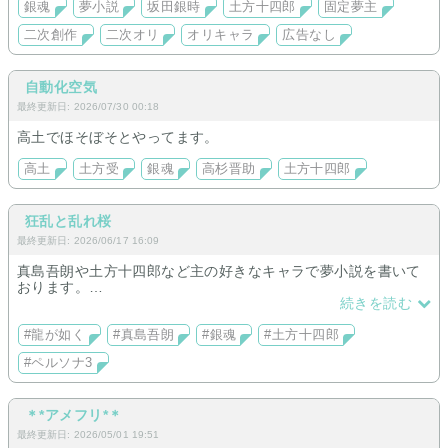
銀魂
夢小説
坂田銀時
土方十四郎
固定夢主
二次創作
二次オリ
オリキャラ
広告なし
自動化空気
最終更新日: 2026/07/30 00:18
高土でほそぼそとやってます。
高土
土方受
銀魂
高杉晋助
土方十四郎
狂乱と乱れ桜
最終更新日: 2026/06/17 16:09
真島吾朗や土方十四郎など主の好きなキャラで夢小説を書いて
おります。
良かったら読んで癒されてくださいm(_ _)m
続きを読む
#龍が如く
#真島吾朗
#銀魂
#土方十四郎
#ペルソナ3
＊*アメフリ*＊
最終更新日: 2026/05/01 19:51