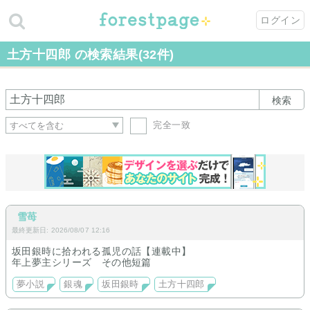
ログイン
土方十四郎 の検索結果(32件)
検索
完全一致
雪苺
最終更新日: 2026/08/07 12:16
坂田銀時に拾われる孤児の話【連載中】
年上夢主シリーズ その他短篇
夢小説
銀魂
坂田銀時
土方十四郎