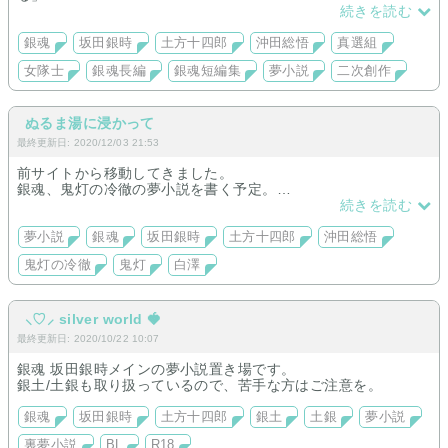
長編【宝贝儿】完結
真選組の女中さん「真選組女中物語」
続きを読む
長編【はじめて、相澤先生の嫁です。】執筆
「銀魂短編集」連載中です。
銀魂
坂田銀時
土方十四郎
沖田総悟
真選組
女隊士
銀魂長編
銀魂短編集
夢小説
二次創作
ぬるま湯に浸かって
最終更新日: 2020/12/03 21:53
前サイトから移動してきました。
銀魂、鬼灯の冷徹の夢小説を書く予定。
長編は更新停止しています。
続きを読む
現在、銀魂短編のみ
夢小説
銀魂
坂田銀時
土方十四郎
沖田総悟
鬼灯の冷徹
鬼灯
白澤
⸜♡︎⸝‍ silver world 🍓
最終更新日: 2020/10/22 10:07
銀魂 坂田銀時メインの夢小説置き場です。
銀土/土銀も取り扱っているので、苦手な方はご注意を。
銀魂
坂田銀時
土方十四郎
銀土
土銀
夢小説
裏夢小説
BL
R18