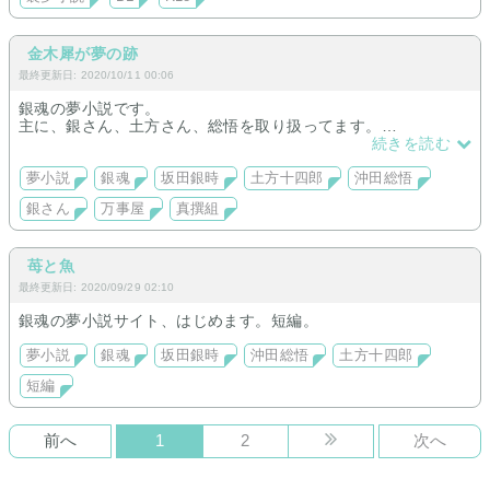
金木犀が夢の跡
最終更新日: 2020/10/11 00:06
銀魂の夢小説です。
主に、銀さん、土方さん、総悟を取り扱ってます。
銀さんメインの長編連載中！短編も置いてます。
続きを読む
お気軽にお越しを～！
夢小説
銀魂
坂田銀時
土方十四郎
沖田総悟
銀さん
万事屋
真撰組
苺と魚
最終更新日: 2020/09/29 02:10
銀魂の夢小説サイト、はじめます。短編。
夢小説
銀魂
坂田銀時
沖田総悟
土方十四郎
短編
前へ
1
2
次へ