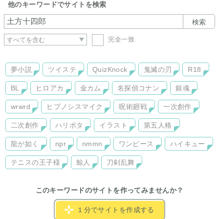
他のキーワードでサイトを検索
検索
完全一致
夢小説
ツイステ
QuizKnock
鬼滅の刃
R18
BL
ヒロアカ
金カム
名探偵コナン
銀魂
wrwrd
ヒプノシスマイク
呪術廻戦
一次創作
二次創作
ハリポタ
イラスト
第五人格
龍が如く
npr
nmmn
ワンピース
ハイキュー
テニスの王子様
鯨人
刀剣乱舞
このキーワードのサイトを作ってみませんか？
１分でサイトを作成する