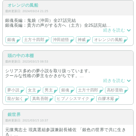
オレンジの風船
『何で愛人？』
最終更新日: 2024/03/24 21:25
『SEXで満足したいから。』
銀魂長編：鬼娘（沖田）全27話完結
銀魂長編：貴方の声がする方へ（土方）全25話完結
『それなら僕が……。』
銀魂短編（沖田、土方、神威）順次追加中
続きを読む
(短編は童話モチーフのストーリーです)
『あなただけは絶対に嫌。』
銀魂
土方十四郎
沖田総悟
神威
オレンジの風船
初めて意味のある会話をしたのが夫婦の離婚の話だった。
離婚したい主人公。
頭の中の本棚
最終更新日: 2023/03/15 08:53
後々面倒くさくなるので離婚は回避したい悟。
シリアス多めの夢小説を取り扱っています。
10年、時を共にした夫婦のガチバトル。
クールな性格の夢主をかきがちです。
龍が如く(真島吾朗)をUP中、他は別サイトにて。
続きを読む
夢小説
女主
男主
銀魂
土方十四郎
高杉晋助
『ふーん……頑張って。』
龍が如く
真島吾朗
ヒプノシスマイク
白膠木簓
『💢』
銀世界
最終更新日: 2021/03/15 10:37
※R指定お相手：五条悟
元攘夷志士 現真選組参謀兼副長補佐 「銀色の世界で共に生き
る」