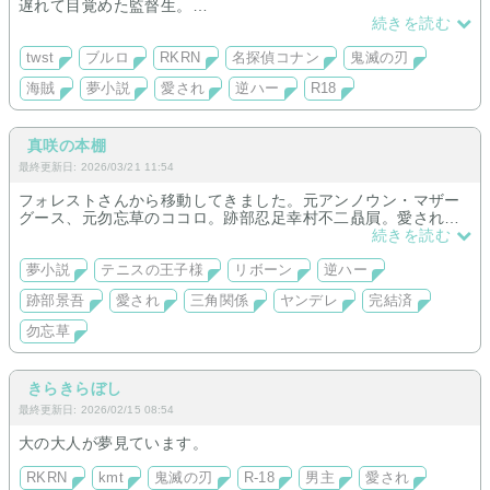
遅れて目覚めた監督生。
＊青監獄(読者限定)/愛され
続きを読む
とある理由でサッカー選手を見るとぶっ倒れる子。
＊RKRN/愛され
twst
ブルロ
RKRN
名探偵コナン
鬼滅の刃
声が出ない女の子が食堂のおばちゃんに拾われる。
海賊
夢小説
愛され
逆ハー
R18
＊コナン/愛され.トリップ
原作知識ほぼ無しの子が２度目の人生を与えられた。
＊鬼滅/タイムスリップ
成人式の帰りに家宝と共に大正へタイムスリップした一般人。
真咲の本棚
最終更新日: 2026/03/21 11:54
【その他】血界/turb/etc…
フォレストさんから移動してきました。元アンノウン・マザー
更新頻度はすごく気まぐれ。
グース、元勿忘草のココロ。跡部忍足幸村不二贔屓。愛され＆
ハッピーエンド主義。連載と長編は逆ハー・三角関係がメイ
続きを読む
ン。短編はいろいろ。キャラ目線多め。重く愛される話ばっか
り。
夢小説
テニスの王子様
リボーン
逆ハー
跡部景吾
愛され
三角関係
ヤンデレ
完結済
勿忘草
きらきらぼし
最終更新日: 2026/02/15 08:54
大の大人が夢見ています。
RKRN
kmt
鬼滅の刃
R-18
男主
愛され