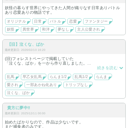
妖怪の暮らす世界にやってきた人間が織りなす日常ありバトル
あり恋愛ありの物語です。
オリジナル
日常
バトル
恋愛
ファンタジー
妖怪
異世界
和洋
夢なし
主人公愛され
【旧】泣くな、ばか
最終更新日: 2026/02/10 16:20
(旧)フォレストページで掲載していた
「泣くな、ばか」を一から作り直しました。
続きを読む
らんま1/2のキャラに愛されたい方、歓迎します。
乱馬
早乙女乱馬
らんま1/2
乱馬1/2
らんま
愛され
一部あかね化あり
トリップなし
泣くな、ばか
貴方に夢中‼︎
最終更新日: 2025/12/11 00:00
始めたばかりなので、作品は少ないです。
まだ捕食者のみです。