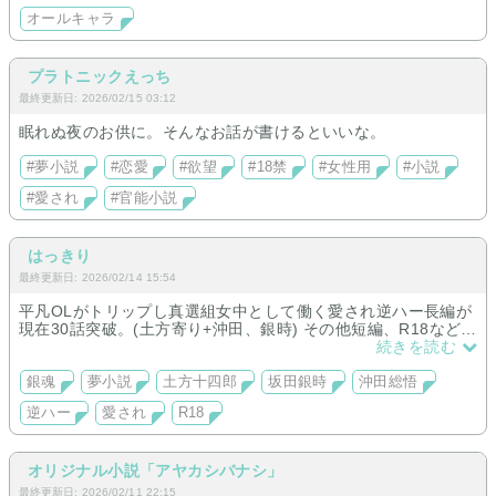
オールキャラ
プラトニックえっち
最終更新日: 2026/02/15 03:12
眠れぬ夜のお供に。そんなお話が書けるといいな。
#夢小説
#恋愛
#欲望
#18禁
#女性用
#小説
#愛され
#官能小説
はっきり
最終更新日: 2026/02/14 15:54
平凡OLがトリップし真選組女中として働く愛され逆ハー長編が
現在30話突破。(土方寄り+沖田、銀時) その他短編、R18など取
扱予定。現在鋭意執筆中です！
続きを読む
銀魂
夢小説
土方十四郎
坂田銀時
沖田総悟
逆ハー
愛され
R18
オリジナル小説「アヤカシバナシ」
最終更新日: 2026/02/11 22:15