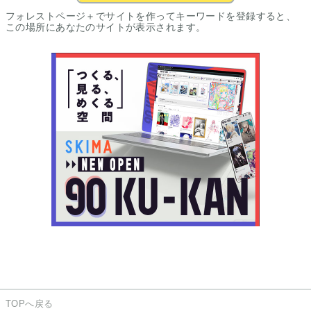
フォレストページ＋でサイトを作ってキーワードを登録すると、
この場所にあなたのサイトが表示されます。
TOPへ戻る