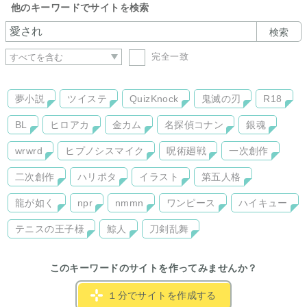
他のキーワードでサイトを検索
検索
完全一致
夢小説
ツイステ
QuizKnock
鬼滅の刃
R18
BL
ヒロアカ
金カム
名探偵コナン
銀魂
wrwrd
ヒプノシスマイク
呪術廻戦
一次創作
二次創作
ハリポタ
イラスト
第五人格
龍が如く
npr
nmmn
ワンピース
ハイキュー
テニスの王子様
鯨人
刀剣乱舞
このキーワードのサイトを作ってみませんか？
１分でサイトを作成する