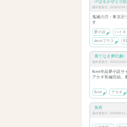
⑅*はるかぜと小説
最終更新日: 2026/02/04 2
鬼滅の刃・東京卍
す
夢小説
ハイキ
decnプラス
8
果てなき夢幻劇•
最終更新日: 2025/10/16 0
fkmt作品夢小説
アカギ長編完結。
カイジ中編も。短
fkmt
アカギ
魚有
最終更新日: 2025/08/11 1