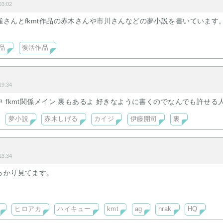
3:02
雀さんとfkmt作品の赤木さんや市川さんなどの夢小説を書いています
作品
復活作品
9:34
 fkmt関係メイン 裏もあるよ 好きなように書くのでなんでも許せる
夢小説
赤木しげる
カイジ
伊藤開司
裏
ト
3:34
っかり見てます。
ヒ側メイン。
組メイン
ヒロアカ
ハイキュー
kmt
ag
hrak
HQ
書きたい
しまった。書かないと決めていたはずなのに……🐈‍⬛