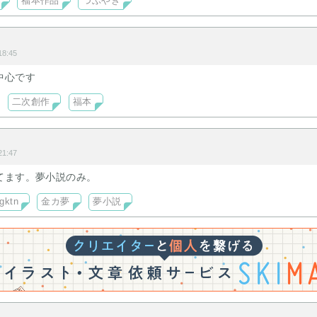
福本作品
つぶやき
8:45
中心です
二次創作
福本
1:47
てます。夢小説のみ。
gktn
金カ夢
夢小説