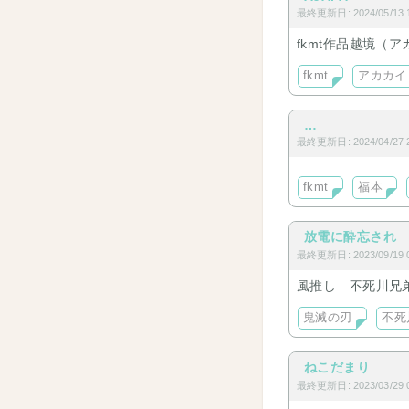
最終更新日: 2024/05/13 1
fkmt作品越境（
fkmt
アカカイ
…
最終更新日: 2024/04/27 2
fkmt
福本
放電に酔忘され
最終更新日: 2023/09/19 0
風推し 不死川兄弟
鬼滅の刃
不死
ねこだまり
最終更新日: 2023/03/29 0