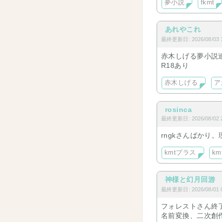
夢小説
fkmt
あれやこれ
最終更新日: 2026/08/03 1
赤木しげる夢小説
R18あり
赤木しげる
ア
rosinca
最終更新日: 2026/08/02 2
rngkさんばかり。
kmtプラス
k
神様と幻月回游
最終更新日: 2026/08/01 0
フォレストさん終
名前変換、二次創