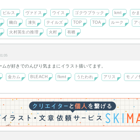
合etc、全て女夢主。
です。
ビルス
ヴァドス
ウイス
ゴクウブラック
kmt
か
幽白
凍矢
テイルズ
TOP
TOA
ルーク
ア
火村英生の推理
火村
有栖
1:05
ゲームが好きでのんびり気ままにイラスト描いてます。
金カム
BLEACH
fkmt
うたわれ
アリス
モノノ