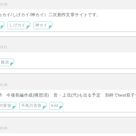
5:28
アカカイ/しげカイ/神カイ）二次創作文章サイトです。
しげカイ
神カイ
3:21
銀次
1:29
 今後長編作成(構想済) 音・上弦(弐)も出る予定 別枠でtwst双
川実弥
不死川玄弥
kmt
3:43