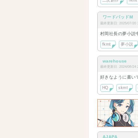
二次創作
fkmt
ワードパッドM
最終更新日: 2025/07/20 1
村岡社長の夢小説
fkmt
夢小説
warehouse
最終更新日: 2024/08/24 2
好きなように書い
HQ
skmt
AJAPA