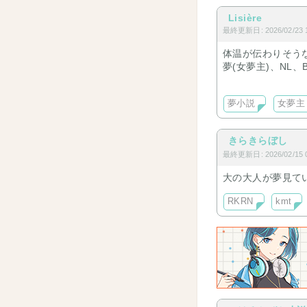
Lisière
最終更新日: 2026/02/23 1
体温が伝わりそう
夢(女夢主)、NL
SKDY:南雲、神々
HQ:北、黒尾など
夢小説
女夢主
この他ジャンルは
よろろすです
きらきらぼし
最終更新日: 2026/02/15 0
大の大人が夢見て
RKRN
kmt