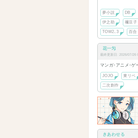
甘〜切、R15、百
ゆっくりと更新中
夢小説
DB
伊之助
禰豆子
TOW2､3
百合
花一匁
最終更新日: 2026/07/26 0
マンガ･アニメ･
JOJO
東リベ
二次創作
きあわせる