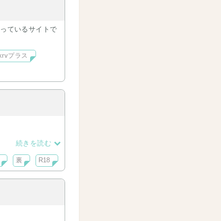
扱っているサイトで
tkrvプラス
続きを読む
裏
R18