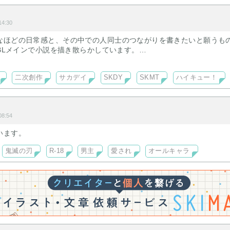
4:30
なほどの日常感と、その中での人同士のつながりを書きたいと願うも
、BLメインで小説を描き散らかしています。
廻など
二次創作
サカデイ
SKDY
SKMT
ハイキュー！
また増えていく予定です。
8:54
います。
鬼滅の刃
R-18
男主
愛され
オールキャラ