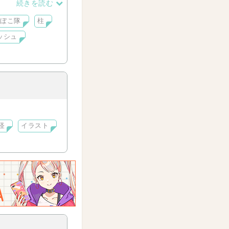
続きを読む
まぼこ隊
柱
ッシュ
怪
イラスト