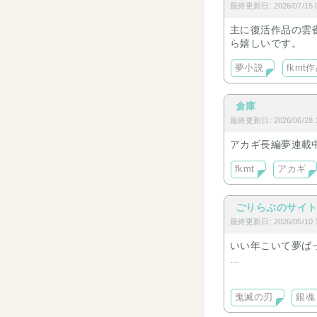
最終更新日: 2026/07/15 0
主に復活作品の雲
ら嬉しいです。
夢小説
fkmt
倉庫
最終更新日: 2026/06/28 1
アカギ長編夢連載中
fkmt
アカギ
ごりらぶのサイ
最終更新日: 2026/05/10 1
いい年こいて夢ば
学生組よりもプロ
万事屋よりも真選
鬼滅の刃
銀魂
鬼も柱もどっちも
HQにも手を出して