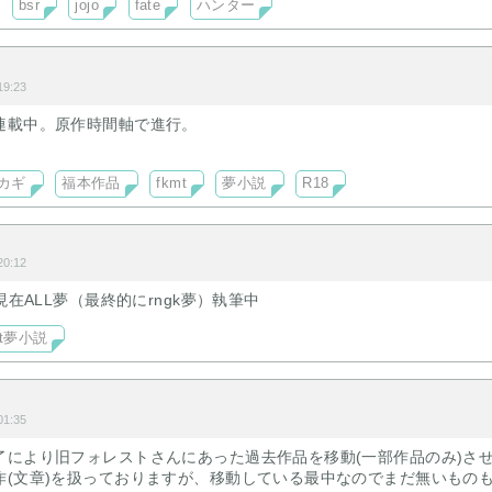
bsr
jojo
fate
ハンター
9:23
連載中。原作時間軸で進行。
カギ
福本作品
fkmt
夢小説
R18
0:12
現在ALL夢（最終的にrngk夢）執筆中
mt夢小説
1:35
了により旧フォレストさんにあった過去作品を移動(一部作品のみ)さ
作(文章)を扱っておりますが、移動している最中なのでまだ無いもの