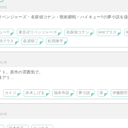
⑅*
3:01
リベンジャーズ・名探偵コナン・呪術廻戦・ハイキュー!!の夢小説を
ュー!!
東京卍リベンジャーズ
名探偵コナン
kmtプラス
19プラス
萩原研二
松田陣平
1:49
サイト。原作の雰囲気で。
裏アリ
編はその他のキャラ。
カイジ
赤木しげる
福本作品
夢小説
涯
伊藤開司
9:45