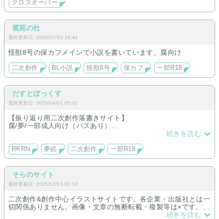
クロスオーバー
紫苑の杜
最終更新日: 2026/07/30 18:44
怪獣8号の保カフメインで小説を書いています。腐向け
二次創作
BL小説
怪獣8号
保カフ
一部R18
だすとぼっくす
最終更新日: 2026/04/01 05:01
【振り返り用二次創作落書きサイト】
腐/夢/一部成人向け（パスあり）
今は『落乱』更新
続きを読む
BLや夢絵（顔有り男主/モブ顔女主）
五年中心の六年、教師、水軍など
RKRN
夢絵
二次創作
一部R18
他ジャンルにも多数手を出してます。
そらのサイト
最終更新日: 2025/12/03 01:13
二次創作&創作中心イラストサイトです。各企業・出版社とは一
切関係ありません。画像・文章の無断転載・複製等は×です。主
なジャンル : ポケモン・妖怪ウォッチ・八犬伝・デジモン・ヒ
続きを読む