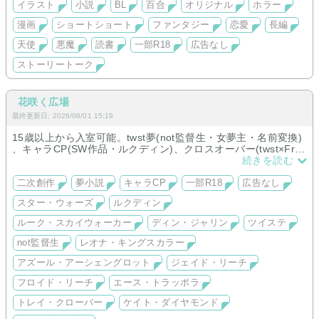
イラスト
小説
BL
百合
オリジナル
ホラー
いです。
漫画
ショートショート
ファンタジー
恋愛
長編
天使
悪魔
読書
一部R18
広告なし
ストーリートーク
花咲く広場
最終更新日: 2026/08/01 15:19
15歳以上から入室可能。twst夢(not監督生・女夢主・名前変換)
、キャラCP(SW作品・ルクディン)、クロスオーバー(twst×Froz
en・エルサ愛され)
続きを読む
二次創作
夢小説
キャラCP
一部R18
広告なし
スター・ウォーズ
ルクディン
ルーク・スカイウォーカー
ディン・ジャリン
ツイステ
not監督生
レオナ・キングスカラー
アズール・アーシェングロット
ジェイド・リーチ
フロイド・リーチ
エース・トラッポラ
トレイ・クローバー
ケイト・ダイヤモンド