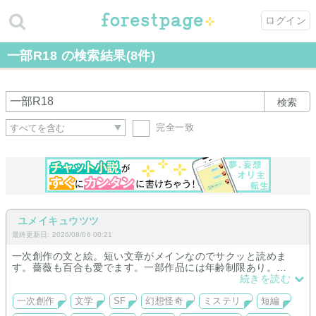
ログイン
一部R18 の検索結果(8件)
検索
完全一致
ユメイキュウツツ
最終更新日: 2026/08/06 00:21
一次創作の文と絵。短い文章がメインなのでサクッと読めま
す。薔薇も百合も愛でます。一部作品には年齢制限あり。
シリーズ（短編連作）では天使と悪魔の見た目BLシリーズ
続きを読む
（甘々）をのんびり連載中です。同シリーズのイラストも多数
描いています。
一次創作
文学
SF
幻想怪奇
ミステリ
短編
楽しく書いていますので、ご一緒に楽しんでいただけますと幸