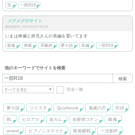
ます。
3L
一部R18
文章は淡泊ですが、お気軽にお立ち寄りください。
メグメグのサイト
最終更新日: 2021/01/15 02:39
いまは神威と終兄さんの長編を置いてます
銀魂
神威
斉藤終
夢小説
長編
一部R18
他のキーワードでサイトを検索
検索
完全一致
夢小説
ツイステ
QuizKnock
鬼滅の刃
R18
BL
ヒロアカ
金カム
名探偵コナン
銀魂
wrwrd
ヒプノシスマイク
呪術廻戦
一次創作