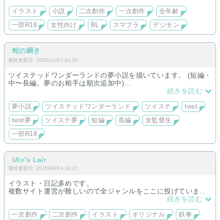
ロアカ・mhst（モンスターハンターストーリーズ）・鬼滅の
刃・約束のネバーランド、ソードアートオンラインなど色々。
イラスト
小説
二次創作
一次創作
全年齢
個人サイトです。
一部R18
女性向け
BL
スマブラ
デジモン
蛇の瞬き
最終更新日: 2025/11/27 01:50
ツイステッドワンダーランドの夢小説を描いています。 (短編・
中〜長編。夢のお相手は順次追加中)
※基本的にはキャラ一人称視点
続きを読む
夢小説
ツイステッドワンダーランド
ツイステ
twst
twst夢
ツイステ夢
短編
長編
女監督生
一部R18
Uto's Lair
最終更新日: 2025/09/04 18:27
イラスト・日記多めです。
複数サイト運営が難しいので全ジャンルをここに投げていま
す。
続きを読む
主にBL、HLを描いていますが雑食なので色々入ってくると思い
一次創作
二次創作
イラスト
オリジナル
鉄拳