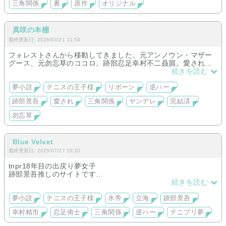
三角関係
裏
原作
オリジナル
真咲の本棚
最終更新日: 2026/03/21 11:54
フォレストさんから移動してきました。元アンノウン・マザー
グース、元勿忘草のココロ。跡部忍足幸村不二贔屓。愛され＆
ハッピーエンド主義。連載と長編は逆ハー・三角関係がメイ
続きを読む
ン。短編はいろいろ。キャラ目線多め。重く愛される話ばっか
り。
夢小説
テニスの王子様
リボーン
逆ハー
跡部景吾
愛され
三角関係
ヤンデレ
完結済
勿忘草
Blue Velvet
最終更新日: 2025/07/27 16:20
tnpr18年目の出戻り夢女子
跡部景吾推しのサイトです
三角関係/逆ハー/シリアスが大好き
続きを読む
跡/幸/不/侑/白
夢小説
テニスの王子様
氷帝
立海
跡部景吾
幸村精市
忍足侑士
三角関係
逆ハー
テニプリ夢