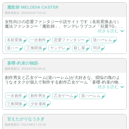
魔歌師 MELODIA CASTER
最終更新日: 2025/01/07 03:16
女性向けの恋愛ファンタジー小説サイトです（名前変換あり）
魔法ファンタジー「魔歌師」、ヤンデレラブコメ「狂愛TG」連
載中。
続きを読む
テイスト：片想い、いちゃラブ、R18など。
一部残酷描写あり。
名前変換
一次創作
恋愛ファンタジー
逆ハーレム
逆ハー
三角関係
ヤンデレ
殺し屋
R18
蒼櫻-約束の物語-
最終更新日: 2024/07/09 06:21
創作男女と乙女ゲーム(逆ハーレム)が大好きな、煩悩の塊のよ
うなオタクが個人で制作する創作乙女ゲーム「蒼櫻-約束の物
語-」プロジェクトの公式サイト(仮)
続きを読む
一次創作
創作男女
乙女ゲーム
逆ハーレム
三角関係
少女漫画
甘えたがりなうさぎ
最終更新日: 2021/08/17 22:18