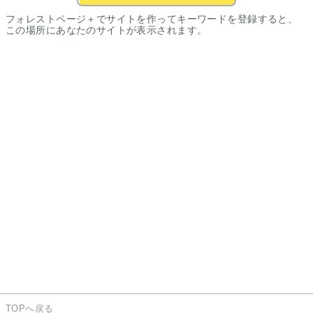
フォレストページ＋でサイトを作ってキーワードを登録すると、
この場所にあなたのサイトが表示されます。
TOPへ戻る