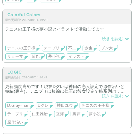
六角（黒羽、佐伯）、比嘉（甲斐）
ルドルフ（木更津）、不動峰（伊武）
・朱に交われない染まれない（サイボーグ009）
基本的に夢主は004の娘です。年齢もまちまち。
Colorful Colors
娘のままだったり違ったり002と恋愛をしてた過去があった
最終更新日: 2026/08/04 19:29
り、なかったり。009や008との恋愛は004の娘では無いです。
テニスの王子様の夢小説とイラストで活動してます
不二・赤也・ブン太メイン
続きを読む
(ブン太は現在イラストのみ)
テニスの王子様
テニプリ
不二
赤也
ブン太
不二・赤也・リョーマ、ホスト夢三部作
リョーマ
菊丸
夢小説
イラスト
｢Real or Imitation｣続編
不二夢
｢Truth｣連載中
(ホストパラレル／ヒロイン、トップモデル)
LOGIC
最終更新日: 2026/08/04 14:47
他、不二・菊丸三角関係夢連載
｢赤い糸｣
更新頻度高めです！現在Dグレは神田の恋人設定で原作沿いと
(ヒロイン、担任教師)
短編(裏有)、テニプリは短編は仁王の彼女設定で時系列バラバ
ラたまに原作沿い(裏有)。仁王と夢主カップルで未来パロ始め
続きを読む
ました！
仁王と柳生と三角関係な連載完結。基本愛され夢主で甘々/溺愛
D.Gray-man
Dグレ
神田ユウ
テニスの王子様
です。
テニプリ
仁王雅治
立海
裏夢
夢小説
原作沿い