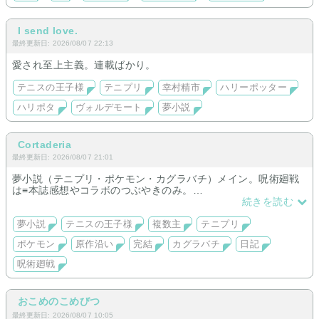
I send love.
最終更新日: 2026/08/07 22:13
愛され至上主義。連載ばかり。
テニスの王子様
テニプリ
幸村精市
ハリーポッター
ハリポタ
ヴォルデモート
夢小説
Cortaderia
最終更新日: 2026/08/07 21:01
夢小説（テニプリ・ポケモン・カグラバチ）メイン。呪術廻戦
は≡本誌感想やコラボのつぶやきのみ。
原作沿いや関係性を描く話が多め。テニプリ、ポケモンは完結
続きを読む
済み長編有。カグラバチはシリーズ風に短編中心。
他ジャンルも含めまったり営業しています。
夢小説
テニスの王子様
複数主
テニプリ
ポケモン
原作沿い
完結
カグラバチ
日記
呪術廻戦
おこめのこめびつ
最終更新日: 2026/08/07 10:05