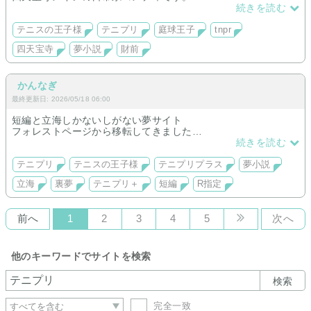
恋愛様子は超薄め。
続きを読む
テニスの王子様
テニプリ
庭球王子
tnpr
四天宝寺
夢小説
財前
かんなぎ
最終更新日: 2026/05/18 06:00
短編と立海しかないしがない夢サイト
フォレストページから移転してきました
続きを読む
あまり作品ないです
テニプリ
テニスの王子様
テニプリプラス
夢小説
R指定あり、年齢操作あり
立海
裏夢
テニプリ＋
短編
R指定
なんでも許せる人向けです
前へ
1
2
3
4
5
次へ
他のキーワードでサイトを検索
検索
完全一致