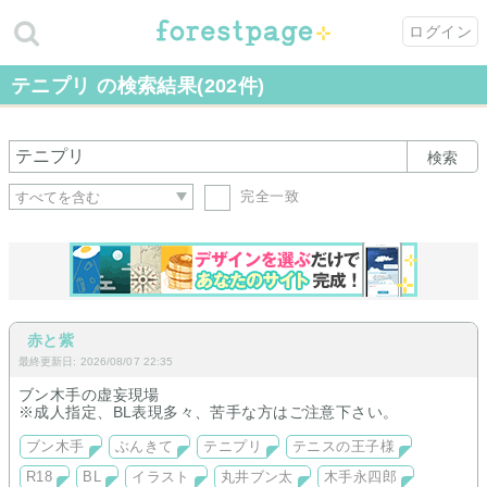
ログイン
テニプリ の検索結果(202件)
検索
完全一致
赤と紫
最終更新日: 2026/08/07 22:35
ブン木手の虚妄現場
※成人指定、BL表現多々、苦手な方はご注意下さい。
ブン木手
ぶんきて
テニプリ
テニスの王子様
R18
BL
イラスト
丸井ブン太
木手永四郎