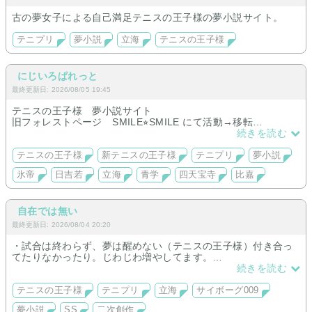
古の夢女子による自己満足テニスの王子様の夢小説サイト。
テニプリ
夢小説
立海
テニスの王子様
にじいろぱれっと
最終更新日: 2026/08/05 19:45
テニスの王子様 夢小説サイト
旧フォレストページ SMILE⭐︎SMILE にて活動→移転
日吉若中心に全校箱推し
続きを読む
今のところ中学生のみのお取り扱いです。
なるべく原作リスペクトで当時時点でわかる情報に沿いつつ、
テニスの王子様
新テニスの王子様
テニプリ
夢小説
作品によっては逸脱したりしていますが…
氷帝
日吉若
立海
青学
四天宝寺
比嘉
連載（長編）はヒロイン設定濃いめ。
現在旧作復元中。
自在では無い
最終更新日: 2026/08/04 20:20
・試合は終わらず、夢は醒めない（テニスの王子様）付き合っ
てたりなかったり。じわじわ増やしてます。
立海（仁王、丸井、切原、柳生）
続きを読む
四天宝寺（一氏、忍足、千歳、財前）
氷帝（忍足、宍戸、日吉）
テニスの王子様
テニプリ
立海
サイボーグ009
青学（桃城、不二）
夢小説
SS
二次創作