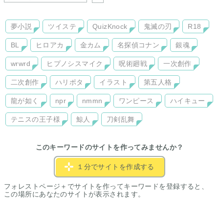
夢小説
ツイステ
QuizKnock
鬼滅の刃
R18
BL
ヒロアカ
金カム
名探偵コナン
銀魂
wrwrd
ヒプノシスマイク
呪術廻戦
一次創作
二次創作
ハリポタ
イラスト
第五人格
龍が如く
npr
nmmn
ワンピース
ハイキュー
テニスの王子様
鯨人
刀剣乱舞
このキーワードのサイトを作ってみませんか？
１分でサイトを作成する
フォレストページ＋でサイトを作ってキーワードを登録すると、
この場所にあなたのサイトが表示されます。