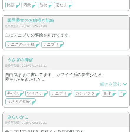
比嘉
四天
他校
忍たま
限界夢女のお絵描き記録
最終更新日: 2026/07/26 21:49
主にテニプリの夢絵をあげてます。
テニスの王子様
テニプリ
うさぎの御宿
最終更新日: 2026/07/10 17:11
自由気ままに書いてます、カワイイ系の夢主少なめ
夢主≠が多めかも？
ifやパロも多いです
続きを読む
更新遅めです
夢小説
ツイステ
テニプリ
ガチアクタ
創作
if
うさぎの御宿
みらいかこ
最終更新日: 2026/07/02 19:21
テニプリ立海好き 幸村くん贔屓のBLです。