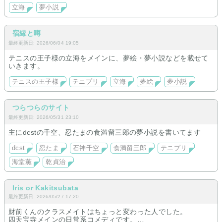
立海
夢小説
宿縁と噂
最終更新日: 2026/06/04 19:05
テニスの王子様の立海をメインに、夢絵・夢小説などを載せて
いきます。
テニスの王子様
テニプリ
立海
夢絵
夢小説
つらつらのサイト
最終更新日: 2026/05/31 23:10
主にdcstの千空、忍たまの食満留三郎の夢小説を書いてます
dcst
忍たま
石神千空
食満留三郎
テニプリ
海堂薫
乾貞治
Iris or Kakitsubata
最終更新日: 2026/05/27 17:20
財前くんのクラスメイトはちょっと変わった人でした。
四天宝寺メインの日常系コメディです。