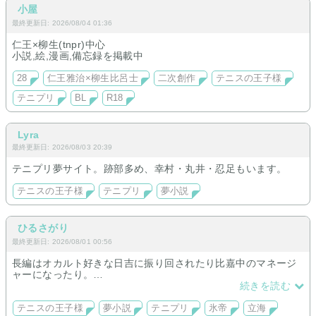
小屋
最終更新日: 2026/08/04 01:36
仁王×柳生(tnpr)中心
小説,絵,漫画,備忘録を掲載中
28
仁王雅治×柳生比呂士
二次創作
テニスの王子様
テニプリ
BL
R18
Lyra
最終更新日: 2026/08/03 20:39
テニプリ夢サイト。跡部多め、幸村・丸井・忍足もいます。
テニスの王子様
テニプリ
夢小説
ひるさがり
最終更新日: 2026/08/01 00:56
長編はオカルト好きな日吉に振り回されたり比嘉中のマネージ
ャーになったり。
短編はいろんなキャラでいろんな話を書いてます。
続きを読む
忍たま七松先輩中心トリップ長編始めました。
テニスの王子様
夢小説
テニプリ
氷帝
立海