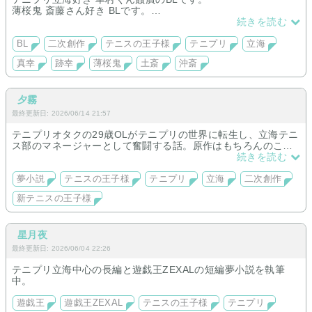
薄桜鬼 斎藤さん好き BLです。
続きを読む
二次創作BL小説ご注意下さい。原作者様、歴史上の人物等とは
一切関係ありません。
BL
二次創作
テニスの王子様
テニプリ
立海
真幸
跡幸
薄桜鬼
土斎
沖斎
夕霧
最終更新日: 2026/06/14 21:57
テニプリオタクの29歳OLがテニプリの世界に転生し、立海テニ
ス部のマネージャーとして奮闘する話。原作はもちろんのこ
と、みんな大好き平成の夢小説リスペクトでお贈りします。
続きを読む
（サイト内のお話は独立ではなく、世界観は全て同一です）
夢小説
テニスの王子様
テニプリ
立海
二次創作
新テニスの王子様
星月夜
最終更新日: 2026/06/04 22:26
テニプリ立海中心の長編と遊戯王ZEXALの短編夢小説を執筆
中。
遊戯王
遊戯王ZEXAL
テニスの王子様
テニプリ