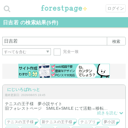
ログイン
日吉若 の検索結果(5件)
検索
完全一致
にじいろぱれっと
最終更新日: 2026/08/05 19:45
テニスの王子様 夢小説サイト
旧フォレストページ SMILE⭐︎SMILE にて活動→移転
日吉若中心に全校箱推し
続きを読む
今のところ中学生のみのお取り扱いです。
なるべく原作リスペクトで当時時点でわかる情報に沿いつつ、
テニスの王子様
新テニスの王子様
テニプリ
夢小説
作品によっては逸脱したりしていますが…