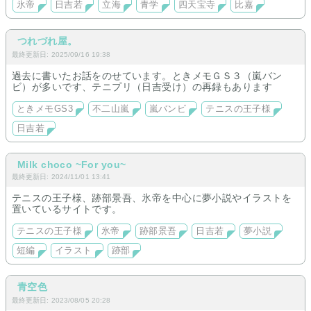
氷帝
日吉若
立海
青学
四天宝寺
比嘉
連載（長編）はヒロイン設定濃いめ。
現在旧作復元中。
つれづれ屋。
最終更新日: 2025/09/16 19:38
過去に書いたお話をのせています。ときメモＧＳ３（嵐バン
ビ）が多いです、テニプリ（日吉受け）の再録もあります
ときメモGS3
不二山嵐
嵐バンビ
テニスの王子様
日吉若
Milk choco ~For you~
最終更新日: 2024/11/01 13:41
テニスの王子様、跡部景吾、氷帝を中心に夢小説やイラストを
置いているサイトです。
テニスの王子様
氷帝
跡部景吾
日吉若
夢小説
短編
イラスト
跡部
青空色
最終更新日: 2023/08/05 20:28