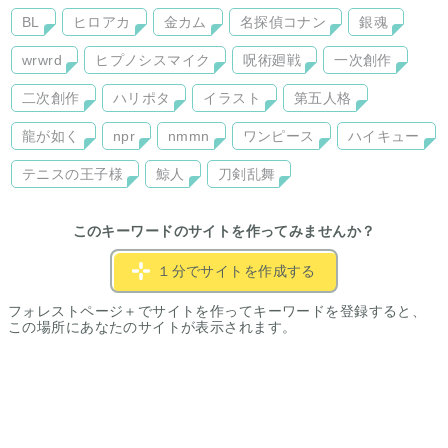
BL
ヒロアカ
金カム
名探偵コナン
銀魂
wrwrd
ヒプノシスマイク
呪術廻戦
一次創作
二次創作
ハリポタ
イラスト
第五人格
龍が如く
npr
nmmn
ワンピース
ハイキュー
テニスの王子様
鯨人
刀剣乱舞
このキーワードのサイトを作ってみませんか？
１分でサイトを作成する
フォレストページ＋でサイトを作ってキーワードを登録すると、
この場所にあなたのサイトが表示されます。