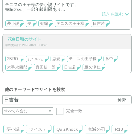
テニスの王子様の夢小説サイトです。
短編のみ、一部年齢制限あり
現在日吉のみですが今後もっと作品数増やす予定です。
続きを読む
夢小説
夢
短編
テニスの王子様
日吉若
花❀日和のサイト
最終更新日: 2020/06/13 08:45
2BRO.
おついち
恋愛
テニスの王子様
氷帝
木手永四郎
真田弦一郎
日吉若
亜久津仁
他のキーワードでサイトを検索
検索
完全一致
夢小説
ツイステ
QuizKnock
鬼滅の刃
R18