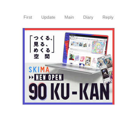
First
Update
Main
Diary
Reply