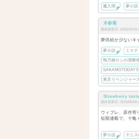
魔入間
夢小説
当主になった途端
美しく、大人しく
木春菊
しかし、その奥様
最終更新日: 2025/10/29 2
夢供給が少ないキ
『離婚して下さい
夢小説
ミステ
『へぇ……何で？
鴨乃橋ロンの禁断
最初は相手にして
SAKAMOTODAYS
大人しく順応力に
東京リベンジャー
『離婚を認めない
Strawberry tast
彼女が出した条件
最終更新日: 2025/06/05 0
ウィブレ、原作寄
ーーーーーーーー
短期連載で、十亀
テニプリは、切甘
10年間一緒に暮
夢小説
テニス
それに嫌気がさし