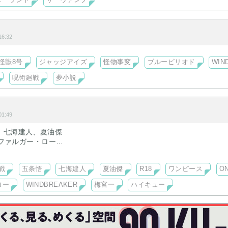
ダーランド
サーヴァンプ
6:32
怪獣8号
ジャッジアイズ
怪物事変
ブルーピリオド
WIN
呪術廻戦
夢小説
1:49
、七海建人、夏油傑
ラファルガー・ロー
R：梅宮一
ャラ
戦
五条悟
七海建人
夏油傑
R18
ワンピース
O
トです
ロー
WINDBREAKER
梅宮一
ハイキュー