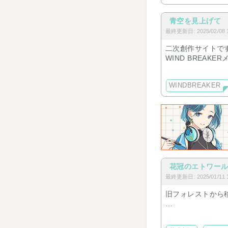
『何で愛人？』
青空を見上げて
最終更新日: 2025/02/08 1
『SEXで満足した
二次創作サイトで
『それなら僕が…
WIND BREAK
色々載せる予定で
『あなただけは絶
WINDBREAKER
初めて意味のある
離婚したい主人公
後々面倒くさくな
10年、時を共に
花冠のエトワー
最終更新日: 2025/01/11 1
『ふーん……頑張
旧フォレストから
『💢』
まだ移行してる最中
り扱っています。