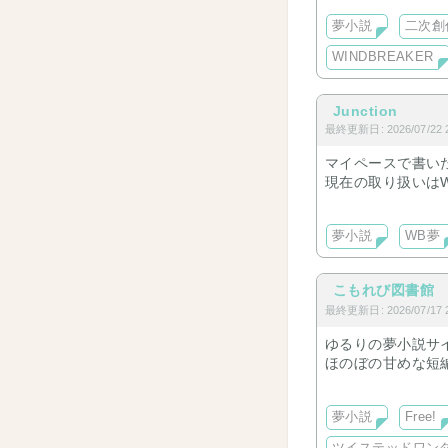
夢小説
二次創
WINDBREAKER
Junction
最終更新日: 2026/07/22 2
マイペースで書い
現在の取り扱いはW
好きなように、気
夢小説
WB夢
こもれび図書館
最終更新日: 2026/07/17 2
ゆるりの夢小説サ
ほのぼの甘めな短
てます。
夢小説
Free!