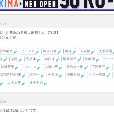
ト
0:21
戦】五条悟の奥様は離婚しい【R18】
付けます🌸
クでキャラアイコン付き🌸
の気が無い五条悟をどう口説こうか
呪術廻戦
ヒロアカ
幽遊白書
銀魂
五条悟
伏黒甚爾
廻戦】悪い男【R18】
傑
荼毘
死柄木
轟焦凍
爆豪勝己
治崎廻
ホーク
術廻戦】五条悟から逃れたいので呪詛師目指します【R18】
D BREAKER】夜が明けたら【R18】梅宮一
妖狐蔵馬
コエンマ
鬼滅の刃
時透無一郎
宇髄天元
AKER】My,friend【R18】梅宮一・十亀条執筆中
INDBREAKER
梅宮一
十亀条
坂田銀時
土方十四郎
五条悟の奥様は離婚したい【R指定】執筆中
院直哉→私←五条悟❇︎傷だらけの婚約者❇︎【R指定】執筆中
坂本辰馬
桂小五郎
蒼炎を縛る【R指定】執筆中
2:03
なった18歳の時に結婚した主人公。
B/落乱/短編ばかりです。