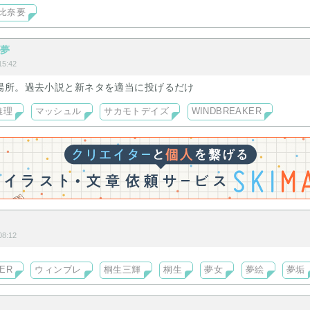
ら覗いてください！！
比奈要
想夢
5:42
場所。過去小説と新ネタを適当に投げるだけ
推理
マッシュル
サカモトデイズ
WINDBREAKER
き
8:12
ER
ウィンブレ
桐生三輝
桐生
夢女
夢絵
夢垢