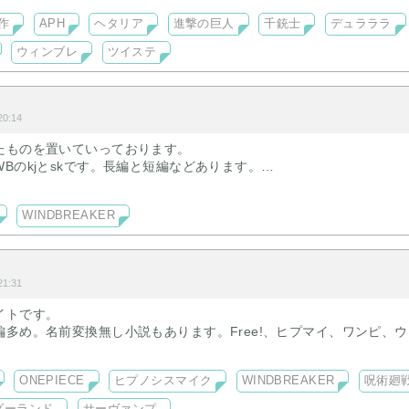
作
APH
ヘタリア
進撃の巨人
千銃士
デュラララ
ウィンブレ
ツイステ
0:14
たものを置いていっております。
Bのkjとskです。長編と短編などあります。
の向くままに書き散らかしています。
WINDBREAKER
1:31
イトです。
編多め。名前変換無し小説もあります。Free!、ヒプマイ、ワンピ、
ONEPIECE
ヒプノシスマイク
WINDBREAKER
呪術廻