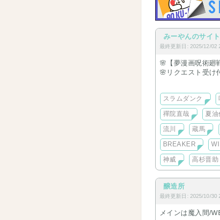
みーやんのサイ
最終更新日: 2025/12/02 2
🌸【夢漫画呪術廻
🌸リクエスト受け
🌸ストーリートー
⏩【呪術廻戦】そ
スラムダンク
🌸他夢小説🌸
中編【完結】【呪術
禪院直哉
夏油
長編【完結】【呪
中編【完結】【WIN
流川
蔵馬
長編【WIND BRE
BREAKER
W
長編【呪術廻戦】
長編【呪術廻戦】禪
神威
高杉晋助
長編【ヒロアカ】
[作品説明]
醸造所
5️⃣奥様
最終更新日: 2025/10/30 2
悟が五条家当主に
メインは魔入間/W