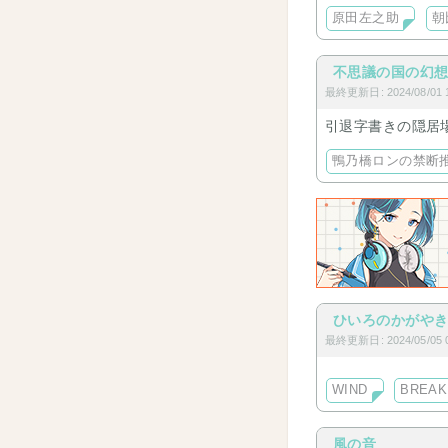
もしよろしかった
原田左之助
朝
不思議の国の幻
最終更新日: 2024/08/01 1
引退字書きの隠居
鴨乃橋ロンの禁断
ひいろのかがや
最終更新日: 2024/05/05 0
WIND
BREAK
風の音