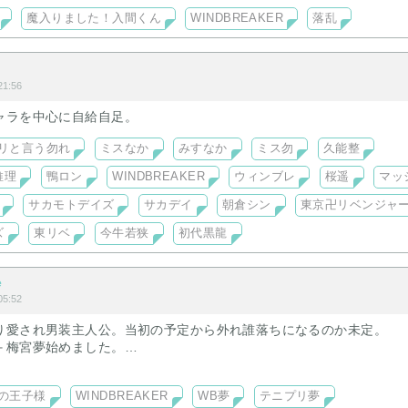
魔入りました！入間くん
WINDBREAKER
落乱
に結婚、子供とうんざりだった悟は、
、何でも言う事を聞く主人公と結婚した。
が10年後に反旗を翻した。
1:56
ャラを中心に自給自足。
。』
リと言う勿れ
ミスなか
みすなか
ミス勿
久能整
』
推理
鴨ロン
WINDBREAKER
ウィンブレ
桜遥
マッ
いなかった僕だが、うちの奥さんは只者じゃ無かった。
サカモトデイズ
サカデイ
朝倉シン
東京卍リベンジャ
長けていると思っていた自分の嫁は、悟を凌ぐほどの破天荒さを持っ
ズ
東リベ
今牛若狭
初代黒龍
なら……。』
e
が『愛人を作る』事だった。
5:52
り愛され男装主人公。当初の予定から外れ誰落ちになるのか未定。
ーーー
＋梅宮夢始めました。
で。不二、忍足、跡部夢。
らしていても、会話もほとんどない程の仮面夫婦。
の王子様
WINDBREAKER
WB夢
テニプリ夢
た主人公が、悟との離婚を勝ち取る為に奮闘します。