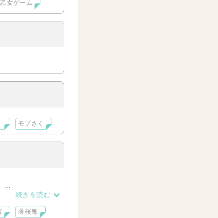
乙女ゲーム
く
モブさく
。
続きを読む
宮
薄桜鬼