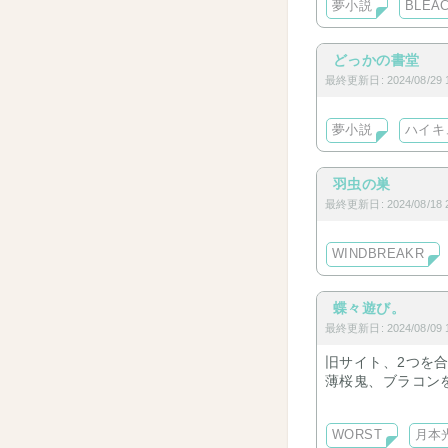
夢小説
BLEA
ｷﾞｬﾗﾘｰには各作
※R指定お相手：
どっかの書堂
最終更新日: 2024/08/29 1
長編【宝贝儿】完
長編【はじめて、
夢小説
ハイキ
羽虫の巣
最終更新日: 2024/08/18 2
WINDBREAKR
蝶々遊び。
最終更新日: 2024/08/09 1
旧サイト、2つを
薄桜鬼、ブラコンを
コピペ作業から開
WORST
月本