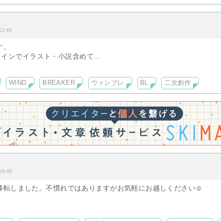
1:44
いから。』
す。
…。』
ERメインでイラスト・小説含めて
す。
対に嫌。』
WIND
BREAKER
ウィンブレ
BL
二次創作
会話をしたのが夫婦の離婚の話だった。
。
るので離婚は回避したい悟。
した夫婦のガチバトル。
ル
9:48
って。』
移転しました。不慣れではありますがお気軽にお越しください☺︎︎
なので作品は少ないですが【BLEACH】【東リべ】【WB】【OP】