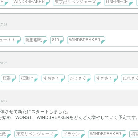
CH
WINDBREAKER
東京卍リベンジャーズ
ONEPIECE
品の夢主をイメージ画として載せておりますのでご参考までに(* .ˬ.)
五条悟
7:16
結
相澤先生の嫁です。】執筆
ュー！！
呪術廻戦
819
WINDBREAKER
0:26
桜遥
桜受け
すおさく
かじさく
すぎさく
にれさ
6:17
合体させて新たにスタートしました。
始め、WORST、WINDBREAKERをどんどん増やしていく予定です
始してます。
光政
東京リベンジャーズ
ドラケン
WINDBREAKER
梅