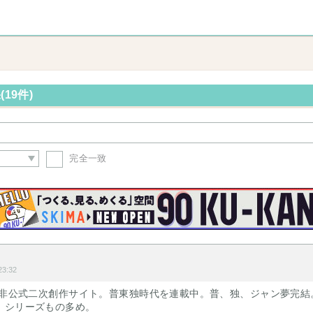
(19件)
完全一致
3:32
心の非公式二次創作サイト。普東独時代を連載中。普、独、ジャン夢完
。シリーズもの多め。