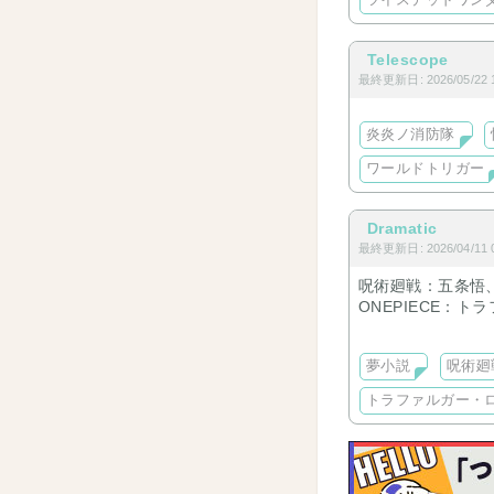
ツイステッドワン
Telescope
最終更新日: 2026/05/22 1
炎炎ノ消防隊
ワールドトリガー
Dramatic
最終更新日: 2026/04/11 0
呪術廻戦：五条悟
ONEPIECE：ト
WIND BREAKE
ハイキュー︰各キ
夢小説
呪術廻
夢小説を扱うサイ
トラファルガー・