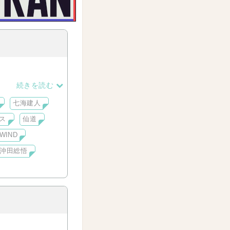
続きを読む
七海建人
ス
仙道
WIND
沖田総悟