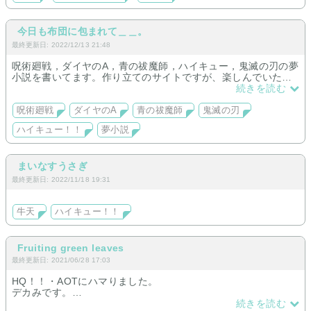
今日も布団に包まれて＿＿。
最終更新日: 2022/12/13 21:48
呪術廻戦，ダイヤのA，青の祓魔師，ハイキュー，鬼滅の刃の夢
小説を書いてます。作り立てのサイトですが、楽しんでいただ
けたら嬉しいです！
続きを読む
呪術廻戦
ダイヤのA
青の祓魔師
鬼滅の刃
ハイキュー！！
夢小説
まいなすうさぎ
最終更新日: 2022/11/18 19:31
牛天
ハイキュー！！
Fruiting green leaves
最終更新日: 2021/06/28 17:03
HQ！！・AOTにハマりました。
デカみです。
特に及川さん、岩泉さん、、リヴァイ兵長が好きです。
続きを読む