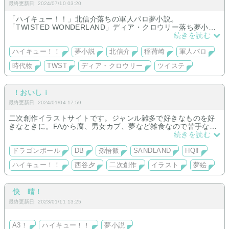
最終更新日: 2024/07/10 03:20
「ハイキュー！！」北信介落ちの軍人パロ夢小説。
「TWISTED WONDERLAND」ディア・クロウリー落ち夢小
説。
続きを読む
ハイキュー！！
夢小説
北信介
稲荷崎
軍人パロ
時代物
TWST
ディア・クロウリー
ツイステ
！おいしｉ
最終更新日: 2024/01/04 17:59
二次創作イラストサイトです。ジャンル雑多で好きなものを好
きなときに。FAから腐、男女カプ、夢など雑食なので苦手な方
はご注意下さい…！
続きを読む
ドラゴンボール
DB
孫悟飯
SANDLAND
HQ‼
ハイキュー！！
西谷夕
二次創作
イラスト
夢絵
快 晴！
最終更新日: 2023/01/11 13:25
A3！
ハイキュー！！
夢小説