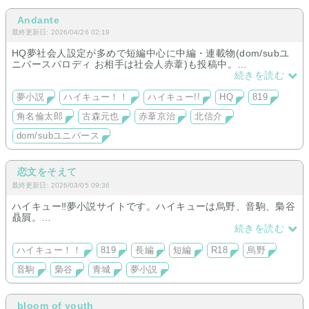
MSBYブラックジャッカル木兎選手推しな社会人の推し活(社会
人赤葦)
Andante
最終更新日: 2026/04/26 02:19
他、短編などがあります。
HQ夢社会人設定が多めで短編中心に中編・連載物(dom/subユ
ニバースパロディ お相手は社会人赤葦)も投稿中。
雰囲気は、大人向け/余韻重視/静かな関係/付き合う前が多いで
続きを読む
す。
お相手は角名/古森/赤葦/北が中心です。
夢小説
ハイキュー！！
ハイキュー!!
HQ
819
角名倫太郎
古森元也
赤葦京治
北信介
dom/subユニバース
恋文をそえて
最終更新日: 2026/03/05 09:36
ハイキュー‼夢小説サイトです。ハイキューは烏野、音駒、梟谷
贔屓。
ハイキュー長編：東峰/リエーフ連載中！
続きを読む
東峰長編は第一部が完結し第二部連載開始。
ハイキュー！！
819
長編
短編
R18
烏野
その他ハイキューシリーズ（短編）「彼女のプロポーズしてみ
音駒
梟谷
青城
夢小説
た」などなど
ちょっとずつ作品、増えてます❤
bloom of youth