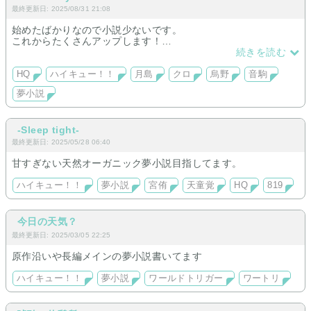
最終更新日: 2025/08/31 21:08
始めたばかりなので小説少ないです。
これからたくさんアップします！
メイン▶▶月島蛍/黒尾鉄朗
続きを読む
徐々に烏野、音駒メンツも書けたらと思ってます
HQ
ハイキュー！！
月島
クロ
烏野
音駒
のんびり更新
夢小説
-Sleep tight-
最終更新日: 2025/05/28 06:40
甘すぎない天然オーガニック夢小説目指してます。
ハイキュー！！
夢小説
宮侑
天童覚
HQ
819
今日の天気？
最終更新日: 2025/03/05 22:25
原作沿いや長編メインの夢小説書いてます
ハイキュー！！
夢小説
ワールドトリガー
ワートリ