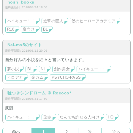
い(๑╹ω╹๑ )
hoshi books
最終更新日: 2018/08/24 18:50
ハイキュー！！
進撃の巨人
僕のヒーローアカデミア
R18
腐向け
BL
Nai-mo5のサイト
最終更新日: 2018/08/12 20:06
自分好みの小説を細々と書いていきます。
夢小説
BL
NL
創作男女
ハイキュー！！
ヒロアカ
金カム
PSYCHO-PASS
嘘つきシンドローム ＠ Rococo*
最終更新日: 2018/05/31 17:50
変態
ハイキュー！！
兎赤
なんでも許せる人向け
HQ
前へ
1
2
次へ