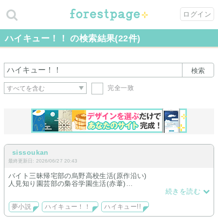
ログイン
ハイキュー！！ の検索結果(22件)
検索
完全一致
sissoukan
最終更新日: 2026/06/27 20:43
バイト三昧帰宅部の烏野高校生活(原作沿い)
人見知り園芸部の梟谷学園生活(赤葦)
続きを読む
【完結済】
恋愛初心者の青葉城西高校生活(松川)
夢小説
ハイキュー！！
ハイキュー!!
奇妙な学校からの脱出ゲーム(黒尾/孤爪/木兎/赤葦)