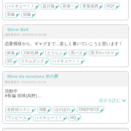
よろしくお願いします。
ハイキュー！！
及川徹
岩泉一
青葉城西
HQ!!
長編
短編
Silver Ball
最終更新日: 2020/05/04 00:49
恋愛模様から、ギャグまで…楽しく書いていこうと思います！
銀魂
刀剣乱舞
とうらぶ
黒バス
黒子のバスケ
SD
スラムダンク
ハイキュー！！
Rêve de moutons 羊の夢
最終更新日: 2019/10/11 22:20
活動中
#長編 排球(烏野)
#短編 海賊、排球
続きを読む
冬眠中
名探偵コナン
溺愛
ほのぼの
ONEPIECE
#長編 探偵(新一)、海賊
ワンピース
ハイキュー！！
HQ
御都合主義とか多いです
心が空より広く海より深い人とか性癖会う人とか読んでくださ