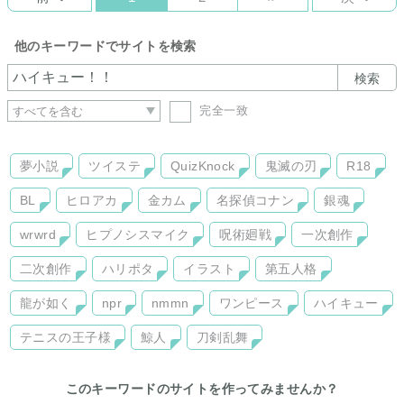
他のキーワードでサイトを検索
検索
完全一致
夢小説
ツイステ
QuizKnock
鬼滅の刃
R18
BL
ヒロアカ
金カム
名探偵コナン
銀魂
wrwrd
ヒプノシスマイク
呪術廻戦
一次創作
二次創作
ハリポタ
イラスト
第五人格
龍が如く
npr
nmmn
ワンピース
ハイキュー
テニスの王子様
鯨人
刀剣乱舞
このキーワードのサイトを作ってみませんか？