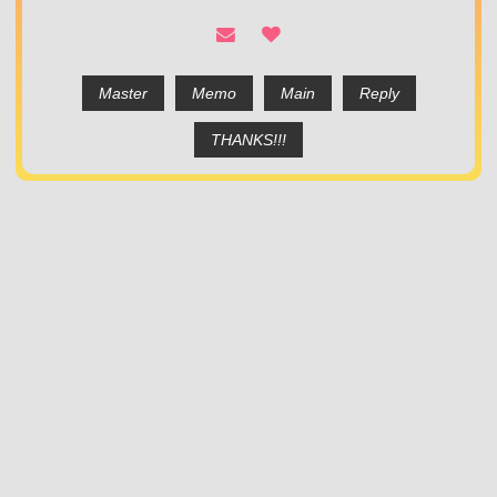
Master
Memo
Main
Reply
THANKS!!!