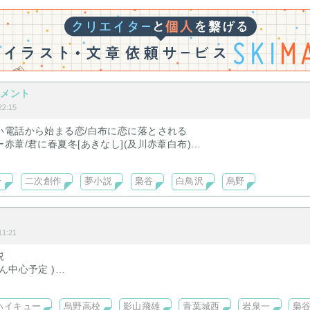
メメント
2:15
い電話から始まる恋/白布に恋に落とされる
赤葦/君に春夏冬[あきなし](及川赤葦白布)
葦/白布/月島
ー
二次創作
夢小説
梟谷
白鳥沢
烏野
1:21
説
ん中心予定 )
 同級生に 近くの高校に
ハイキュー
烏野高校
影山飛雄
青葉城西
岩泉一
梟
物が居たら ”という妄想を