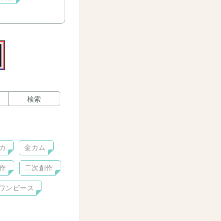
検索
カ
金カム
作
二次創作
ワンピース