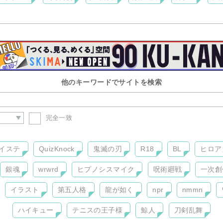
絶美少女の女の子や逆ハーレムの様なものはありません！
バレー部の男の子と
説を原作になるべく忠実に描きたいと思ってます！
他のキーワードでサイトを検索
完全一致
イステ
QuizKnock
鬼滅の刃
R18
BL
ヒロア
銀魂
wrwrd
ヒプノシスマイク
呪術廻戦
一次創
イラスト
第五人格
龍が如く
npr
nmmn
ハイキュー
テニスの王子様
鯨人
刀剣乱舞