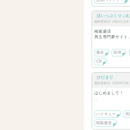
忘却バッテリー
ほいっぷくりぃ
最終更新日: 2022/11/03 1
検索避済
男主専門夢サイト
書きたい時に書き
梟谷
排球
CR
ひだまり
最終更新日: 2020/07/26 1
はじめまして！
向日葵です
ハイキュー
烏
初心者＆文才ない
暗殺教室
よろしくお願いし