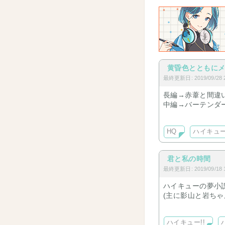
★…長編
☆…短編
となっています
黄昏色とともに
最終更新日: 2019/09/28 2
長編→赤葦と間違
中編→バーテンダー
短編→及川/影山/赤
HQ
ハイキュ
君と私の時間
最終更新日: 2019/09/18 1
ハイキューの夢小
(主に影山と岩ちゃ
“もし同じクラスに
ハイキュー!!
ハイキューの登場人