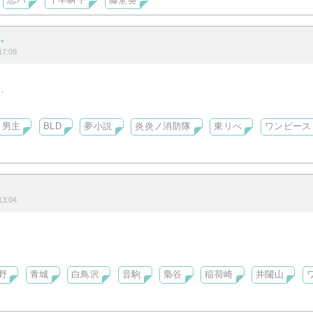
忘バ
千早瞬平
藤堂葵
む。
7:09
たいものを
男主
BLD
夢小説
炎炎ノ消防隊
東リべ
ワンピース
3:04
野
青城
白鳥沢
音駒
梟谷
稲荷崎
井闥山
ので稚拙な文章となりますが、生温かい目で見てもらいたいと思いま
ます！