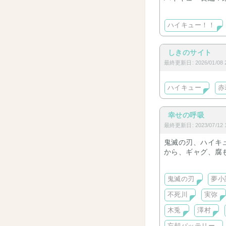
東峰長編は第一部
ハイキュー！！
その他ハイキュー
ちょっとずつ作品
しきのサイト
最終更新日: 2026/01/08 2
ハイキュー
赤
幸せの呼吸
最終更新日: 2023/07/12 1
鬼滅の刃、ハイキ
から、ギャグ、腐
十二国記なども取
鬼滅の刃
夢小
不死川
実弥
木兎
澤村