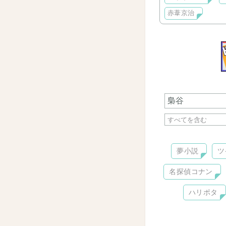
描きたいので、超
赤葦京治
平凡な女子高生が
普通に恋をする小
夢小説
ツ
名探偵コナン
ハリポタ