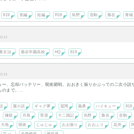
が完結し第二部連載開始。
819
長編
短編
R18
烏野
音駒
梟谷
青城
シリーズ（短編）「彼女のプロポーズしてみた」などなど
、増えてます❤
0:13
葦京治
梟谷学園高校
HQ
819
5:19
ュー、忘却バッテリー、呪術廻戦、おおきく振りかぶっての二次小説
ものまで。
り扱い予定。
説
腐小説
ギャグ夢
冨岡
義勇
ハイキュー
819
煉獄
月島
菅原
十二国記
烏野
梟谷
音駒
大地
呪術
じゅじゅ
おお振り
おおふり
花井