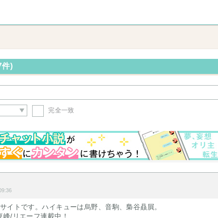
7件)
完全一致
9:36
説サイトです。ハイキューは烏野、音駒、梟谷贔屓。
東峰/リエーフ連載中！