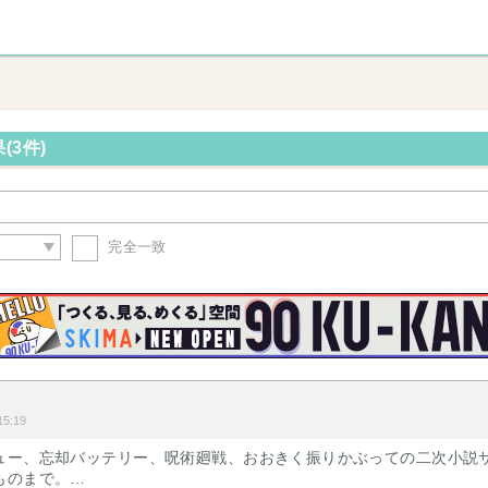
(3件)
完全一致
5:19
ュー、忘却バッテリー、呪術廻戦、おおきく振りかぶっての二次小説
ものまで。