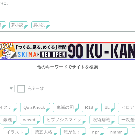
かに。
者
夢小説
腐小説
「にぃに。」と申します。
かってはならない図書館です。
背後にご注意を。
きしたものは誰にも教えてはいけませんよ。
れますね？
他のキーワードでサイトを検索
りお楽しみください。
完全一致
イステ
QuizKnock
鬼滅の刃
R18
BL
ヒロア
銀魂
wrwrd
ヒプノシスマイク
呪術廻戦
一次創
イラスト
第五人格
龍が如く
npr
nmmn