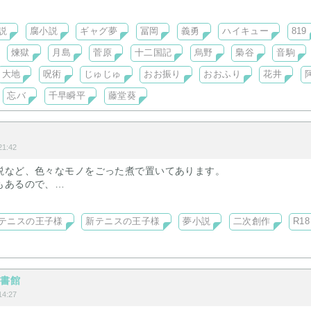
り扱い予定。
説
腐小説
ギャグ夢
冨岡
義勇
ハイキュー
819
煉獄
月島
菅原
十二国記
烏野
梟谷
音駒
大地
呪術
じゅじゅ
おお振り
おおふり
花井
忘バ
千早瞬平
藤堂葵
1:42
説など、色々なモノをごった煮で置いてあります。
もあるので、
きなどの確認をお願いいたします。
テニスの王子様
新テニスの王子様
夢小説
二次創作
R18
図書館
4:27