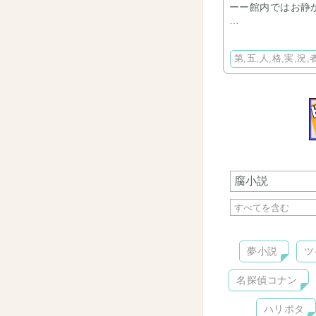
ーー館内ではお静
はじめまして。
第,五,人,格,実,況,
ようこそ。館長の
ここは絶対に見つ
もし訪れる際には
そしてここで見聞
館長との約束は守
それではごゆっく
夢小説
ツ
名探偵コナン
ハリポタ