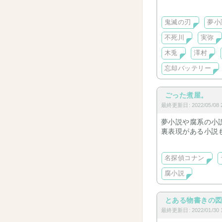
十二国記なども取
鬼滅の刃
夢小
不死川
実弥
木兎
澤村
忘却バッテリー
ごった煮屋。
最終更新日: 2022/05/08 2
夢小説や腐系の小
裏表現がある小説
閲覧する際は前置
名探偵コナン
腐小説
とある物書きの
最終更新日: 2022/01/30 1