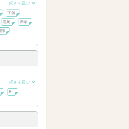
続きを読む
宇髄
黒尾
赤葦
阿部
続きを読む
BL