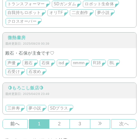
提の夢向け創作世界も展開していてその世界での小説も置いて
トランスフォーマー
SDガンダム
ロボット生命体
あります。
自我持ちロボット
オリTF
二次創作
夢小説
クロスオーバー
微熱書房
最終更新日: 2025/09/28 00:39
殿石・石保が主食です♡
声優
殿石
石保
isd
nmmn
R18
BL
石受け
石攻め
🍋もろこし飯店🍋
最終更新日: 2025/04/28 23:49
三井寿
夢小説
SDプラス
前へ
1
2
3
次へ