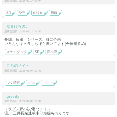
最終更新日: 2026/02/14 00:04
SD
受三
仙牧仙
形藤
なまけもの。
最終更新日: 2026/01/13 14:57
長編、短編、シリーズ、稀に企画
いろんなキャラちらほら書いてます(全国組多め)
スラムダンク
SD
夢小説
こちのサイト
最終更新日: 2026/01/04 13:51
少女時代
snsd
nmmn
greedy
最終更新日: 2026/01/01 23:01
スラダン夢小説/湘北メイン
流川 三井長編連載中♡短編も有ります