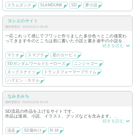
スラムダンク
SLAMDUNK
SD
夢小説
ヨシエのサイト
最終更新日: 2025/12/10 08:45
一応これって感じでフワッと作りました多分色々とこの後変わ
ってきます今のところは前に書いた小説と書き途中の小説をの
せていこうと思います。書きかけの小説あげました。
続きを読む
マリオ
スマブラ
星のカービィ
SDガンダムワールドヒーローズ
ニンジャゴー
ネックスナイツ
トランスフォーマープライム
ハズビン・ホテル
なみきみち
最終更新日: 2025/11/28 20:19
SD流花の作品を上げるサイトです。
作品は漫画、小説、イラスト、グッズなどを含みます。
こちらは二次創作BLとなります。
続きを読む
受けの女装、R-18、諸々のパロディ等、なんでもＯＫの方のみ
ご入室ください。
流花
SD腐向け
R-18