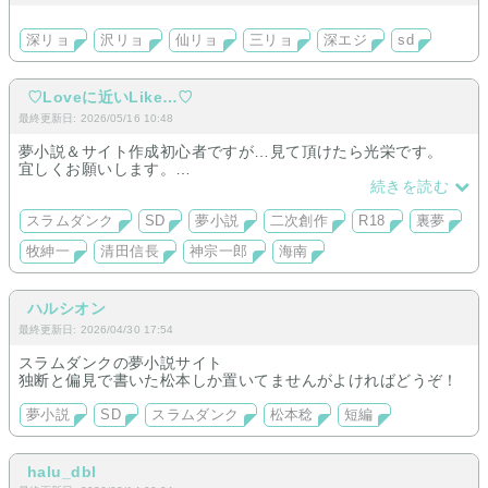
深リョ
沢リョ
仙リョ
三リョ
深エジ
sd
♡Loveに近いLike…♡
最終更新日: 2026/05/16 10:48
夢小説＆サイト作成初心者ですが…見て頂けたら光栄です。
宜しくお願いします。
因みに、流川・仙道・清田推しです。
続きを読む
最近は…“牧さんを家庭教師”設定にした、裏作品執筆にハマっ
てます。
スラムダンク
SD
夢小説
二次創作
R18
裏夢
牧紳一
清田信長
神宗一郎
海南
ハルシオン
最終更新日: 2026/04/30 17:54
スラムダンクの夢小説サイト
独断と偏見で書いた松本しか置いてませんがよければどうぞ！
夢小説
SD
スラムダンク
松本稔
短編
halu_dbl