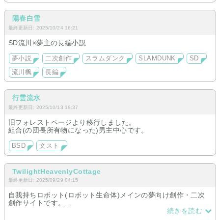
陽春白雪
最終更新日: 2025/10/24 16:21
SD流川×夢主の長編小説
夢小説
二次創作
スラムダンク
SLAMDUNK
SD
流川楓
長編
行雲流水
最終更新日: 2025/10/13 19:37
旧フォレストページより移行しました。
組合(の団長所有物になった)男主中心です。
BSD
文スト
TwilightHeavenlyCottage
最終更新日: 2025/09/29 04:15
自我持ちロボット(ロボット生命体)メインの夢向け創作・二次
創作サイトです。
主にトランスフォーマーシリーズ・SDガンダムシリーズの小説
続きを読む
やイラスト等を置いています。管理者独自のクロスオーバー前