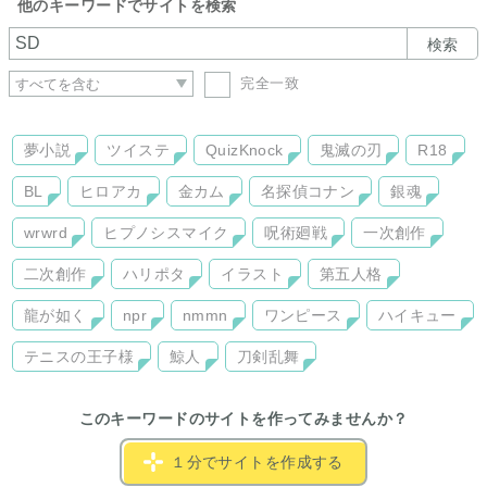
他のキーワードでサイトを検索
検索
完全一致
夢小説
ツイステ
QuizKnock
鬼滅の刃
R18
BL
ヒロアカ
金カム
名探偵コナン
銀魂
wrwrd
ヒプノシスマイク
呪術廻戦
一次創作
二次創作
ハリポタ
イラスト
第五人格
龍が如く
npr
nmmn
ワンピース
ハイキュー
テニスの王子様
鯨人
刀剣乱舞
このキーワードのサイトを作ってみませんか？
１分でサイトを作成する