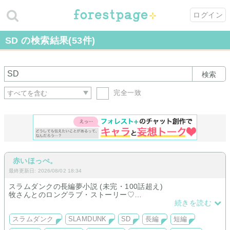
ログイン
SD の検索結果(53件)
検索
完全一致
赤いほっぺ。
最終更新日: 2026/08/02 18:34
スラムダンクの長編夢小説 (未完・100話超え)
牧さんとのロングラブ・ストーリー♡
時々イラストも描いています。
続きを読む
&短編は牧、神、清田、藤真、花形、仙道、越野、流川、三井、
水戸を取り扱っています。
スラムダンク
SLAMDUNK
SD
長編
短編
ぜひ遊びにきてください♪