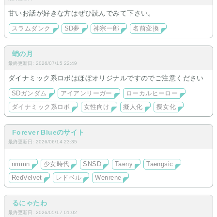
甘いお話が好きな方はぜひ読んでみて下さい。
スラムダンク
SD夢
神宗一郎
名前変換
蛸の月
最終更新日: 2026/07/15 22:49
ダイナミック系ロボはほぼオリジナルですのでご注意ください
SDガンダム
アイアンリーガー
ローカルヒーロー
ダイナミック系ロボ
女性向け
擬人化
擬女化
Forever Blueのサイト
最終更新日: 2026/06/14 23:35
nmmn
少女時代
SNSD
Taeny
Taengsic
RedVelvet
レドベル
Wenrene
るにゃたわ
最終更新日: 2026/05/17 01:02