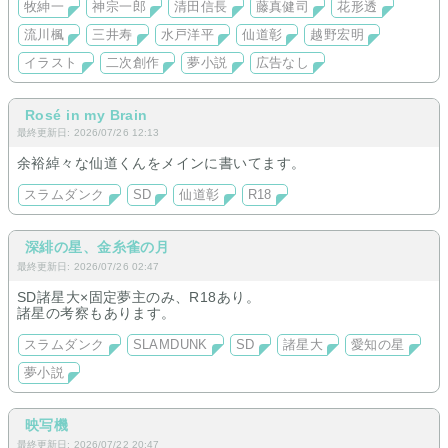
牧紳一
神宗一郎
清田信長
藤真健司
花形透
流川楓
三井寿
水戸洋平
仙道彰
越野宏明
イラスト
二次創作
夢小説
広告なし
Rosé in my Brain
最終更新日: 2026/07/26 12:13
余裕綽々な仙道くんをメインに書いてます。
スラムダンク
SD
仙道彰
R18
深緋の星、金糸雀の月
最終更新日: 2026/07/26 02:47
SD諸星大×固定夢主のみ、R18あり。
諸星の考察もあります。
スラムダンク
SLAMDUNK
SD
諸星大
愛知の星
夢小説
映写機
最終更新日: 2026/07/22 20:47