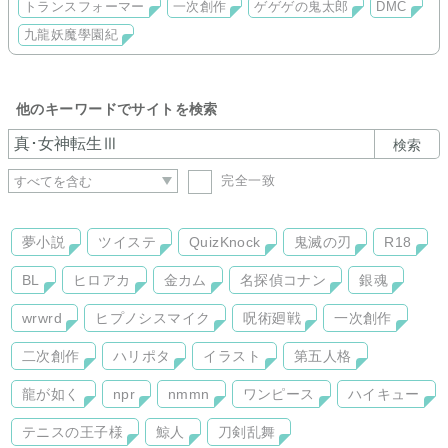
トランスフォーマー
一次創作
ゲゲゲの鬼太郎
DMC
夢小説は名前変換可能です。
九龍妖魔學園紀
他のキーワードでサイトを検索
検索
完全一致
夢小説
ツイステ
QuizKnock
鬼滅の刃
R18
BL
ヒロアカ
金カム
名探偵コナン
銀魂
wrwrd
ヒプノシスマイク
呪術廻戦
一次創作
二次創作
ハリポタ
イラスト
第五人格
龍が如く
npr
nmmn
ワンピース
ハイキュー
テニスの王子様
鯨人
刀剣乱舞