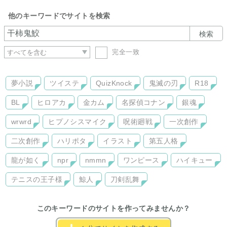
他のキーワードでサイトを検索
検索
完全一致
夢小説
ツイステ
QuizKnock
鬼滅の刃
R18
BL
ヒロアカ
金カム
名探偵コナン
銀魂
wrwrd
ヒプノシスマイク
呪術廻戦
一次創作
二次創作
ハリポタ
イラスト
第五人格
龍が如く
npr
nmmn
ワンピース
ハイキュー
テニスの王子様
鯨人
刀剣乱舞
このキーワードのサイトを作ってみませんか？