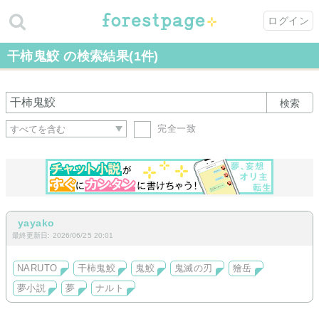
ログイン
干柿鬼鮫 の検索結果(1件)
検索
完全一致
yayako
最終更新日: 2026/06/25 20:01
NARUTO
干柿鬼鮫
鬼鮫
鬼滅の刃
獪岳
夢小説
夢
ナルト