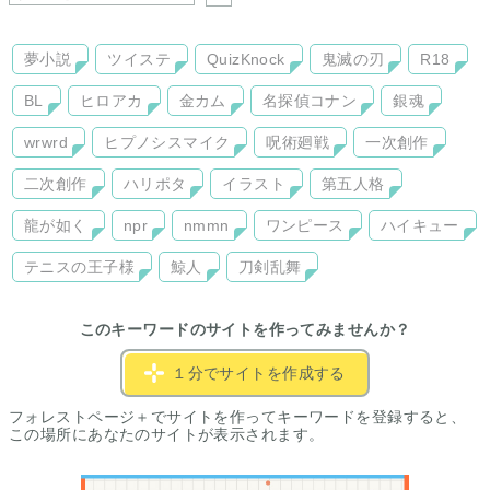
夢小説
ツイステ
QuizKnock
鬼滅の刃
R18
BL
ヒロアカ
金カム
名探偵コナン
銀魂
wrwrd
ヒプノシスマイク
呪術廻戦
一次創作
二次創作
ハリポタ
イラスト
第五人格
龍が如く
npr
nmmn
ワンピース
ハイキュー
テニスの王子様
鯨人
刀剣乱舞
このキーワードのサイトを作ってみませんか？
１分でサイトを作成する
フォレストページ＋でサイトを作ってキーワードを登録すると、
この場所にあなたのサイトが表示されます。