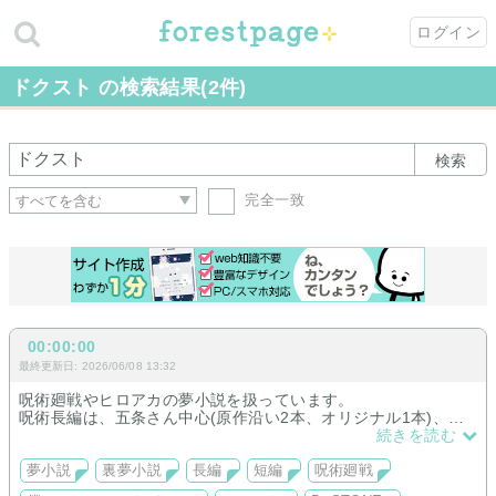
ログイン
ドクスト の検索結果(2件)
検索
完全一致
00:00:00
最終更新日: 2026/06/08 13:32
呪術廻戦やヒロアカの夢小説を扱っています。
呪術長編は、五条さん中心(原作沿い2本、オリジナル1本)、短
編はALLキャラで裏夢も書いてます。
続きを読む
ヒロアカ長編は、原作沿い(爆豪勝己落ち)、短編はALLキャラで
裏夢も書いていこうかなと思っています。
夢小説
裏夢小説
長編
短編
呪術廻戦
短編では、ドクストやハイキューなども書いてます。