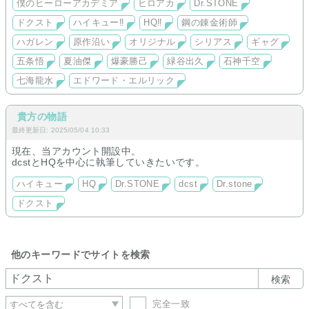
僕のヒーローアカデミア
ヒロアカ
Dr.STONE
拙い文章ではありますが、少しでも皆様の心の隅っこにちょこ
んと残ってくれると嬉しいです。
ドクスト
ハイキュー‼︎
HQ‼︎
鋼の錬金術師
時間があれば、他の作品も書きたいと思っています。
ハガレン
原作沿い
オリジナル
シリアス
ギャグ
五条悟
夏油傑
爆豪勝己
緑谷出久
石神千空
七海龍水
エドワード・エルリック
貴方の物語
最終更新日: 2025/05/04 10:33
現在、当アカウント開設中。
dcstとHQを中心に執筆していきたいです。
ハイキュー
HQ
Dr.STONE
dcst
Dr.stone
ドクスト
他のキーワードでサイトを検索
検索
完全一致