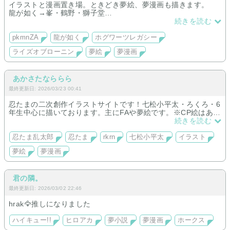
イラストと漫画置き場。ときどき夢絵、夢漫画も描きます。
龍が如く→峯・鶴野・獅子堂
pkmn→カラスバ・グリ×夢主♀
続きを読む
ホグレガ→セバ転♀・オミニス
ローニン→サト主♀
pkmnZA
龍が如く
ホグワーツレガシー
※今のところ全年齢向けONLY
ライズオブローニン
夢絵
夢漫画
漫画頒布もしております。
あかさたなららら
最終更新日: 2026/03/23 00:41
忍たまの二次創作イラストサイトです！七松小平太・ろくろ・6
年生中心に描いております。主にFAや夢絵です。※CP絵はあり
ません
続きを読む
忍たま乱太郎
忍たま
rkrn
七松小平太
イラスト
夢絵
夢漫画
君の隣。
最終更新日: 2026/03/02 22:46
hrak🦅推しになりました
ハイキュー!!
ヒロアカ
夢小説
夢漫画
ホークス