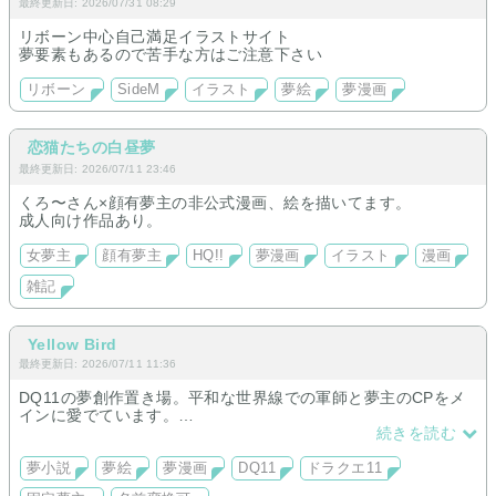
最終更新日: 2026/07/31 08:29
リボーン中心自己満足イラストサイト
夢要素もあるので苦手な方はご注意下さい
リボーン
SideM
イラスト
夢絵
夢漫画
恋猫たちの白昼夢
最終更新日: 2026/07/11 23:46
くろ〜さん×顔有夢主の非公式漫画、絵を描いてます。
成人向け作品あり。
女夢主
顔有夢主
HQ!!
夢漫画
イラスト
漫画
雑記
Yellow Bird
最終更新日: 2026/07/11 11:36
DQ11の夢創作置き場。平和な世界線での軍師と夢主のCPをメ
インに愛でています。
顔出し名前アリの固定夢主ですが、小説内では名前の変換が可
続きを読む
能です。
夢小説
夢絵
夢漫画
DQ11
ドラクエ11