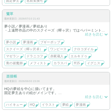
固定夢主
名前変換可
鷺草
最終更新日: 2026/07/10 21:43
夢小説／夢漫画／夢絵あり
・上遠野作品の中のスクイーズ（蟬ヶ沢）ではペパーミントの
魔術師ネタ漫画。
続きを読む
・ワンピースのクロコダイル兼マゼランの夢小説『砂の城、看
守の罪』
夢小説
夢漫画
ブギーポップ
成人向けもたまにある。
スクイーズ（蟬ヶ沢卓）
ワンピース
クロコダイル
夢小説／夢絵
マゼラン
ドラニコフ
赤屍蔵人
エルキドゥ
・エルキドゥ（FGO）夢主≠マスター
青の祓魔師
メフィスト
カラスバ
ff15
イグニス
夢小説のみ
・スプーキーE／マルコ・ダンブロッシオ（ブギーポップシリー
ズ）
楽描帳
・寺月恭一郎（ブギーポップシリーズ）
最終更新日: 2026/06/30 23:06
・イグニス（ff15）
・メフィスト・フェレス（青の祓魔師）
HQの夢絵を中心に描いてます。
・ナポレオン（FGO）夢主≠マスター
固定夢主ありの絵がメインです。
・柳生但馬守宗矩（FGO）夢主≠マスター
烏野・音駒多めです
続きを読む
夢絵／ファンアート寄り
ハイキュー
HQ
イラスト
夢絵
夢漫画
・ドラニコフ
・カラスバ（ポケモンZA）夢主≠ZA主人公（キョウヤ・セイ