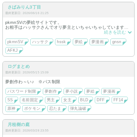
カ）
さばみりん3丁目
最終更新日: 2026/06/16 21:25
pkmnSVの夢絵サイトです。
お相手はハッサクさんでオリ夢主といちゃいちゃしています。
他にAFKJとgnsnも扱っています。
続きを読む
pkmnSV
ハッサク
hssk
夢絵
夢漫画
gnsn
AFKJ
ログまとめ
最終更新日: 2026/05/15 15:09
夢創作わ～い♪ ※パス制限
パスワード制限
夢創作
夢小説
夢絵
夢漫画
SS
名前固定
男主
女主
BLD
DFF
FF14
原神
ポケモン
忍たま
弾丸論破
月桂樹の庭
最終更新日: 2026/03/28 23:55