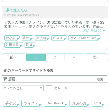
夢で逢えたら
最終更新日: 2025/10/19 09:15
ピスメの沖田さんメイン。SNSに載せていた夢絵、夢小説（SS
文庫メーカー、夢タグ小ネタなど）をまとめています。作品傾
向はほのぼの〜甘め。※一部ほんのりR18有り。
続きを読む
夢小説
夢絵
夢漫画
ピスメ
PEACEMAKER鐵
沖田総司
R18
前へ
1
2
次へ
他のキーワードでサイトを検索
検索
完全一致
夢小説
ツイステ
QuizKnock
鬼滅の刃
R18