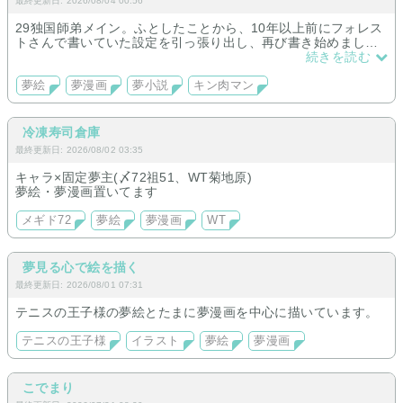
最終更新日: 2026/08/04 00:56
29独国師弟メイン。ふとしたことから、10年以上前にフォレス
トさんで書いていた設定を引っ張り出し、再び書き始めまし
た。
続きを読む
今のところ統一した夢主設定の作品のみ扱っておりますので、
自己投影はしにくいかも。それでもよろしければお立ち寄りく
夢絵
夢漫画
夢小説
キン肉マン
ださい。
冷凍寿司倉庫
最終更新日: 2026/08/02 03:35
キャラ×固定夢主(〆72祖51、WT菊地原)
夢絵・夢漫画置いてます
メギド72
夢絵
夢漫画
WT
夢見る心で絵を描く
最終更新日: 2026/08/01 07:31
テニスの王子様の夢絵とたまに夢漫画を中心に描いています。
テニスの王子様
イラスト
夢絵
夢漫画
こでまり