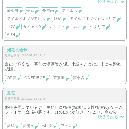
(米/中編/完結)/crsm(ALL/中編/完結)/TOAとTOVの短編数個
続きを読む
ギャグ＞甘
夢主≒オリキャラ
夢小説
夢絵
夢漫画
テイルズ
テイルズオブジアビス
TOA
テイルズオブヴェスペリア
TOV
ダイヤのA
カリスマ
crsm
ヘタリア
APH
短期の倉庫
最終更新日: 2026/01/25 18:17
白はげ容姿なし夢主の漫画置き場。小説もたまに。主に赤髪海
賊団。
OP夢
ONEPIECE
夢漫画
夢小説
別荘
最終更新日: 2025/12/11 01:49
夢絵を置いています。主にヒロ指揮(顔無し/女性指揮官) ゲーム
プレイヤー立場の夢です。ほのぼのが好き。ワヒロ、今ならオ
フライン版で全部読めるよ〰️👐
続きを読む
夢絵
夢漫画
whr夢
ワヒロ