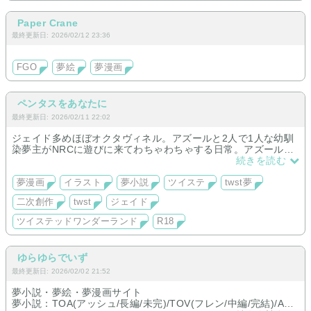
Paper Crane
最終更新日: 2026/02/12 23:36
FGO
夢絵
夢漫画
ペンタスをあなたに
最終更新日: 2026/02/11 22:02
ジェイド多めほぼオクタヴィネル。アズールと2人で1人な幼馴
染夢主がNRCに遊びに来てわちゃわちゃする日常。アズールと
想い合い、ジェイドの重い愛、デュースに片想い(？)な夢漫
続きを読む
画、イラスト中心サイト。
夢漫画
イラスト
夢小説
ツイステ
twst夢
二次創作
twst
ジェイド
ツイステッドワンダーランド
R18
ゆらゆらでいず
最終更新日: 2026/02/02 21:52
夢小説・夢絵・夢漫画サイト
夢小説：TOA(アッシュ/長編/未完)/TOV(フレン/中編/完結)/APH