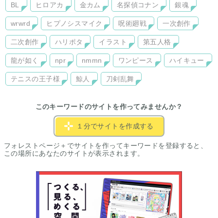
BL
ヒロアカ
金カム
名探偵コナン
銀魂
wrwrd
ヒプノシスマイク
呪術廻戦
一次創作
二次創作
ハリポタ
イラスト
第五人格
龍が如く
npr
nmmn
ワンピース
ハイキュー
テニスの王子様
鯨人
刀剣乱舞
このキーワードのサイトを作ってみませんか？
１分でサイトを作成する
フォレストページ＋でサイトを作ってキーワードを登録すると、
この場所にあなたのサイトが表示されます。