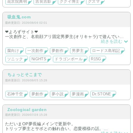
花京院典明
吉良吉影
ククイ博士
グズマ
吸血鬼.com
最終更新日: 2026/08/06 02:01
❤︎よろずサイト❤︎
一次創作と、名前顔アリ固定男夢主(オリキャラ)で遊んでいま
す。
続きを読む
ロードスはオルソン、ソニック・NiGHTSはGUNとリアラ、DB
はヤムチャメインですv v
腐向け
一次創作
夢創作
男夢主
ロードス島戦記
最近ゼノバをはじめました
ソニック
NiGHTS
ドラゴンボール
R15G
ソニックだけNiGHTSとクロスオーバーしてます。
ちょっとそこまで
最終更新日: 2026/08/05 15:28
石神千空
夢創作
夢小説
夢漫画
Dr.STONE
Zoological garden
最終更新日: 2026/07/28 15:28
ただいまOP夢長編メインで更新中。
トリップ夢主とサボとの触れ合い、恋愛模様の話。