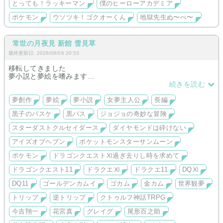
とっても！ラッキーマン
僕のヒーローアカデミア
NIGHTS ナイツ リアラ夢(完結)
ソニック ソニック シャドウ夢 愛され要素あり
ポケモン
ウソツキ！ゴクオーくん
地獄先生ぬ〜べ〜
ヒロアカ 爆豪 八百万夢
奇面組 御三家×零夢
ゴクオーくん ゴクオー夢
常世の月夜見 新館 雪見草
一次創作
最終更新日: 2026/08/06 20:53
亀更新ですが都市伝説＆オカルト＆妖怪系統で
移転してきました
創作を行っております
夢小説と夢絵を嗜みます
【夢創作を行っているキャラクター（2026/7/19時点）】
続きを読む
BL
高杉晋助 ※更新停止、移転後掲載なし
妖ウォ(大ガマ受け 土ガマが主)
尾形百之助 逆トリップ＆トリップ 完結 ゲーム製作中
夢創作
夢絵
夢小説
女夢主人公
長編
一次創作も稀にあります
花京院典明 第三部、第四部、アイズオブヘブン世界観夢 完
黒子のバスケ
黒バス
ジョジョの奇妙な冒険
結 イラストはまだまだ描きます
グレイグ 世界観夢 完結
スターダストクルセイダース
ダイヤモンドは砕けない
ククイ グズマ 過去から現在までのＩＦストーリー 誰とも結
ばれない恋愛要素ありの世界観友情夢
アイズオブヘブン
ポケットモンスターサンムーン
花宮真 今吉翔一 性悪たちの三角関係 恋愛夢
ポケモン
ドラゴンクエストⅪ過ぎ去りし時を求めて
【次に夢創作を行う予定のキャラクター（2026/7/19時点）】
ドラゴンクエスト11
ドラクエⅪ
ドラクエ11
DQⅪ
アントーニョ・フェルナンデス・カリエド ほのぼのしている
ような気がするようでしないかもな結婚生活
DQ11
ゴールデンカムイ
ゴカム
金カム
世界観夢
御剣怜侍 方針思案中
松野カラ松 松野一松 それぞれ書く予定
トリップ
逆トリップ
クトゥルフ神話TRPG
（刀剣乱舞もゆくゆくは）
今吉翔一
花宮真
グレイグ
尾形百之助