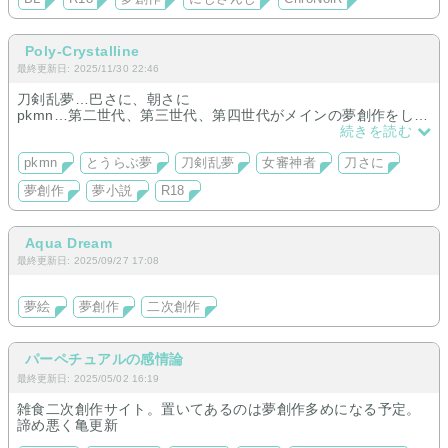
Poly-Crystalline
最終更新日: 2025/11/30 22:46
刀剣乱夢…巴さに、朝さに
pkmn…第二世代、第三世代、第四世代がメインの夢創作をして
います。
続きを読む
（キャラクター×設定、個性強めの夢主。自己投影タイプではあ
りません）
pkmn
とうらぶ夢
刀剣乱夢
女審神者
刀さに
お相手：
夢創作
夢小説
R18
Gen 2 👻/🎭
Gen 3 🏄‍♂
Gen 4 🪨👓/🌊🎩/⚡/🐝/📕
Aqua Dream
最終更新日: 2025/09/27 17:08
夢絵
夢創作
二次創作
パーペチュアルの感情論
最終更新日: 2025/05/02 16:19
雑食二次創作サイト。置いてあるのは夢創作多めになる予定。
諦め悪く亀更新