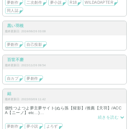
夢創作
二次創作
夢小説
R18
WILDADAPTER
同人誌
黒い羽根
最終更新日: 2024/06/26 03:08
夢創作
自己投影
百世不磨
最終更新日: 2022/11/26 09:54
自カプ
夢創作
結
最終更新日: 2022/03/09 11:42
個性つよつよ夢主夢サイト(ぬら孫【猩影】/推薦【天羽】/ACC
A【ニーノ】etc…)
続きを読む
主にTwitterに生息している夢者が運営しています。メインは上
記の通り。
夢創作
夢小説
よろず