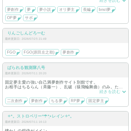
夢主は個性が強いです。名前変換有り。
続きを読む
※bnst夢は完結しました。
夢創作
夢
夢小説
オリ夢主
長編
bnst夢
OP夢
サボ
りんごしんどろーむ
最終更新日: 2026/07/25 21:49
FGO
FGO(原田左之助)
夢創作
ぱられる観測隊八号
最終更新日: 2026/07/11 20:20
固定夢主愛の強い自己満夢創作サイト別館です。
お相手はちるらん（斉藤一）、乱破（猿飛輪舞曲）のみ。たま
に他キャラも書くことありますが、かなり稀です。
続きを読む
二次創作
夢創作
ちる夢
RP夢
固定夢主
✧︎*。ストロベリー*☂*̣̩⋆レイン✧︎*。
最終更新日: 2026/07/11 16:13
懐かしの鎧侍がメイン。