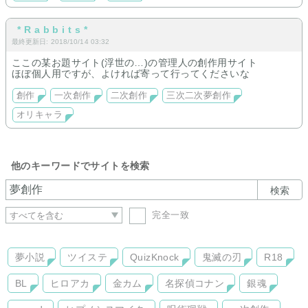
ジャンルが多すぎてキーワードに全て書ききれませんでした。
亀更新
* R a b b i t s *
最終更新日: 2018/10/14 03:32
ここの某お題サイト(浮世の…)の管理人の創作用サイト
ほぼ個人用ですが、よければ寄って行ってくださいな
創作
一次創作
二次創作
三次二次夢創作
オリキャラ
他のキーワードでサイトを検索
検索
完全一致
夢小説
ツイステ
QuizKnock
鬼滅の刃
R18
BL
ヒロアカ
金カム
名探偵コナン
銀魂