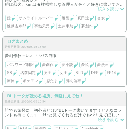
鎧は烈火、kmtは🔥柱様推しな管理人が色々と好きに書いており
ます。
続きを読む
ご入場の際は☆First☆を一読下さいませ
現在、一時的にPCからのアクセスを制限しております。
鎧
サムライトルーパー
落乱
真田遼
杏炭
☘ ̖́7/11☘鎧短編 ̖́-
煉獄杏寿郎
宇髄天元
土井半助
夢創作
を更新しました！
気ままにゆるーく更新中✨
ログまとめ
最終更新日: 2026/05/15 15:09
夢創作わ～い♪ ※パス制限
パスワード制限
夢創作
夢小説
夢絵
夢漫画
SS
名前固定
男主
女主
BLD
DFF
FF14
原神
ポケモン
忍たま
弾丸論破
BLトークが読める場所。気軽に見てね！
最終更新日: 2026/02/05 10:54
誰でも気軽に！初心者だけどBLトーク書いてます！どんなコメ
ントも待ってます！ﾁﾗｯと見てくれるだけでもok！見てほしい
な、
続きを読む
|ΦωΦ)ﾁﾗﾘ
BL
R18
夢創作
にじさんじ
ChroNoiR