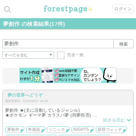
ログイン
夢創作 の検索結果(17件)
検索
完全一致
夢の世界へどうぞ
最終更新日: 2026/08/07 04:40
夢創作 ★(主に活動しているジャンル)
★ポケモン ギーマ夢 カラスバ夢 (同夢拒否)
SV XY沿い
続きを読む
ゲゲゲ3期×妖ウォ 3期鬼太郎夢
ぬーべー×妖ウォクロスオーバー夢 エンマ大王夢
夢創作
奇面組
ソニック
NIGHTS
妖怪ウォッチ
ラキマン 天才マン夢