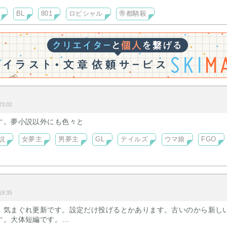
BL
801
ロビシャル
帝都騎殺
3:02
す。夢小説以外にも色々と
説
女夢主
男夢主
GL
テイルズ
ウマ娘
FGO
9:35
。気まぐれ更新です。設定だけ投げるとかあります。古いのから新し
す。大体短編です。