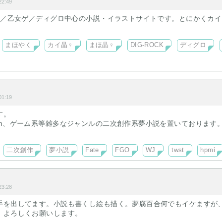
2:49
♀)／乙女ゲ／ディグロ中心の小説・イラストサイトです。とにかくカ
まほやく
カイ晶♀
まほ晶♀
DIG-ROCK
ディグロ
1:19
す。
mn、ゲーム系等雑多なジャンルの二次創作系夢小説を置いております
すので、耐性の無い方などは自衛の程をよろしくお願いします。
ちまゆるくやっていきたいと思います。
二次創作
夢小説
Fate
FGO
WJ
twst
hpmi
3:28
手を出してます。小説も書くし絵も描く。夢腐百合何でもイケますが
。よろしくお願いします。