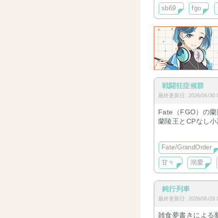
sb69
fgo
戦闘狂症候群
最終更新日: 2026/06/30 0
Fate（FGO）
蘭陵王とCPなし
蘭ぐだ♀は甘々多
短編多めでサクッ
Fate/GrandOrder
甘々
溺愛
鈍行列車
最終更新日: 2026/06/28 0
雑食夢書きによる