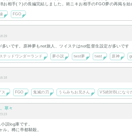
Bお相手(？)の長編完結しました。術ニキお相手のFGO夢の再掲を始
線
FGO
8:29
多いです。原神夢もnot旅人、ツイステはnot監督生設定が多いです
ステッドワンダーランド
夢小説
twst夢
twst
原神
g
6:18
グス
FGO
鬼滅の刃
うらみちお兄さん
VS絶対BLになり
略、草々
3:23
小説log庫です。
シャル。稀に帝都騎殺。