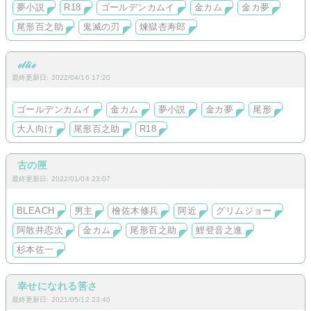
夢小説
R18
ゴールデンカムイ
金カム
金カ夢
〇諸伏景光／高校受験を控えた女子中学生が、萩原研二の殉職
現場へ転移してきて爆弾から助けます。警察学校組に保護さ
尾形百之助
鬼滅の刃
煉獄杏寿郎
れ、萩原家での生活を謳歌します。救済、生存if。
＊クッションページ有り、検索避け済み。
ℯ𝓁𝓁𝒾ℯ
最終更新日: 2022/04/16 17:20
ゴールデンカムイ
金カム
夢小説
金カ夢
尾形
大人向け
尾形百之助
R18
古の匣
最終更新日: 2022/01/04 23:07
BLEACH
男主
檜佐木修兵
阿近
グリムジョー
阿散井恋次
金カム
尾形百之助
鯉登音之進
杉本佐一
幸せになれる筈さ
最終更新日: 2021/05/12 23:40