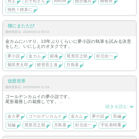
男主
おそ松さん
Amcm
饒舌傭兵
蜘蛛男
他色々雑多に
猫にまたたび
最終更新日: 2026/03/14 00:53
金カムにハマり、10年ぶりくらいに夢小説の執筆を試みる決意
をした、いにしえのオタクです。
夢小説
金カム
銀魂
尾形百之助
杉元佐一
菊田杢太郎
鯉登音之進
月島基
仮想世界
最終更新日: 2025/08/08 21:54
ゴールデンカムイの夢小説です。
尾形最推しの箱推しです。
ハピエン主義。
続きを読む
旧フォレストページより移行しています。
金カ夢
ゴールデンカムイ
金カム
夢小説
長編
・長編…完結済み
短編
尾形百之助
月島基
杉元佐一
宇佐美時重
・長編軸の小話…↑の夢主のオリジナル
・短編…雑多です。色んなキャラ出ます。現パロも明治軸も
様々です。シリーズ化したものは見やすいように章分けして作