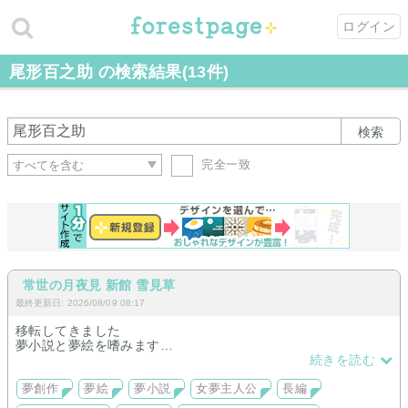
ログイン
尾形百之助 の検索結果(13件)
検索
完全一致
常世の月夜見 新館 雪見草
最終更新日: 2026/08/09 08:17
移転してきました
夢小説と夢絵を嗜みます
【夢創作を行っているキャラクター（2026/7/19時点）】
続きを読む
高杉晋助 ※更新停止、移転後掲載なし
尾形百之助 逆トリップ＆トリップ 完結 ゲーム製作中
夢創作
夢絵
夢小説
女夢主人公
長編
花京院典明 第三部、第四部、アイズオブヘブン世界観夢 完