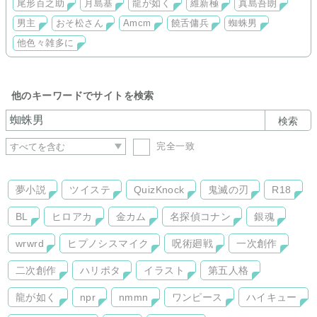
尾形百之助
月島基
龍が如く
維新極
真島吾朗
男主
おそ松さん
Amcm
饒舌傭兵
蜘蛛男
他色々雑多に
他のキーワードでサイトを検索
検索
完全一致
夢小説
ツイステ
QuizKnock
鬼滅の刃
R18
BL
ヒロアカ
金カム
名探偵コナン
銀魂
wrwrd
ヒプノシスマイク
呪術廻戦
一次創作
二次創作
ハリポタ
イラスト
第五人格
龍が如く
npr
nmmn
ワンピース
ハイキュー