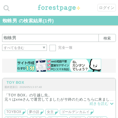
ログイン
蜘蛛男 の検索結果(1件)
検索
完全一致
TOY BOX
最終更新日: 2026/05/13 07:48
「TOY BOX」の引越し先。
元々はxrieさんで運営してましたがサ終のためこちらに来まし
た。
続きを読む
今取り扱ってますのは龍如真島さん/金カム尾形さん、月島さん/
その他色々です。
TOYBOX
夢小説
女主
ゴールデンカムイ
甘～甘裏何でもあり。基本的に全て愛があります。