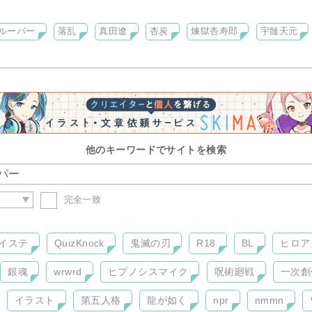
rst☆を一読下さいませ
Cからのアクセスを制限しております。
ルーパー
落乱
真田遼
杏炭
煉獄杏寿郎
宇髄天元
更新中✨
他のキーワードでサイトを検索
完全一致
イステ
QuizKnock
鬼滅の刃
R18
BL
ヒロア
銀魂
wrwrd
ヒプノシスマイク
呪術廻戦
一次創
イラスト
第五人格
龍が如く
npr
nmmn