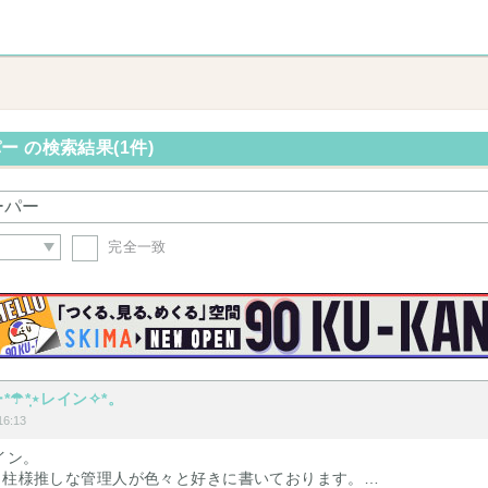
 の検索結果(1件)
完全一致
☂*̣̩⋆レイン✧︎*。
6:13
イン。
🔥柱様推しな管理人が色々と好きに書いております。