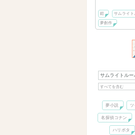
ご入場の際は☆Fi
現在、一時的にP
鎧
サムライト
☘ ̖́7/11☘鎧短編 ̖́-
を更新しました！
夢創作
気ままにゆるーく
夢小説
ツ
名探偵コナン
ハリポタ