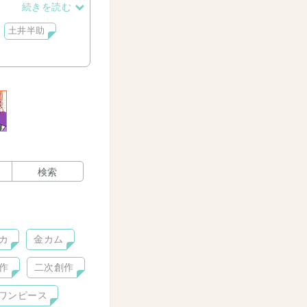
続きを読む
土井半助
検索
カ
金カム
作
二次創作
ワンピース