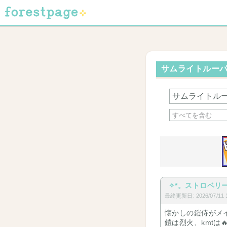
サムライトルーパー
✧︎*。ストロベリー*
最終更新日: 2026/07/11 1
懐かしの鎧侍がメ
鎧は烈火、kmtは