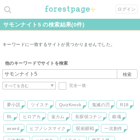
ログイン
サモンナイト5 の検索結果(0件)
キーワードに一致するサイトが見つかりませんでした。
他のキーワードでサイトを検索
検索
完全一致
夢小説
ツイステ
QuizKnock
鬼滅の刃
R18
BL
ヒロアカ
金カム
名探偵コナン
銀魂
wrwrd
ヒプノシスマイク
呪術廻戦
一次創作