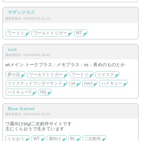
サザンクロス
最終更新日: 2025/01/25 21:13
ワートリ
ワールドトリガー
WT
nuit
最終更新日: 2024/10/06 18:42
wtメイン トークプラス：メモプラス：ss：長めのものとか
夢小説
ワールドトリガー
ワートリ
ツイステ
ツイステッドワンダーランド
wt
twst
ハイキュー
ハイキュー!!
HQ
Blue Garnet
最終更新日: 2024/10/04 00:53
ワ腐向けblgl二次創作サイトです
主にくらおうで生きています
くらおう
WT
腐向け
BL
二次創作