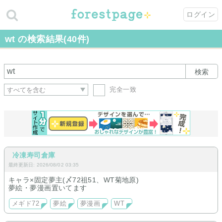
ログイン
wt の検索結果(40件)
検索
完全一致
冷凍寿司倉庫
最終更新日: 2026/08/02 03:35
キャラ×固定夢主(〆72祖51、WT菊地原)
夢絵・夢漫画置いてます
メギド72
夢絵
夢漫画
WT