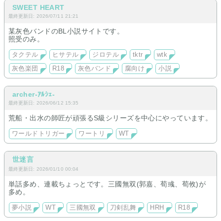
SWEET HEART
最終更新日: 2026/07/11 21:21
某灰色バンドのBL小説サイトです。
照受のみ。
タクテル
ヒサテル
ジロテル
tktr
wtk
灰色楽団
R18
灰色バンド
腐向け
小説
archer-ｱﾙｼｪ-
最終更新日: 2026/06/12 15:35
荒船・出水の師匠が頑張るS級シリーズを中心にやっています。
ワールドトリガー
ワートリ
WT
世迷言
最終更新日: 2026/01/10 00:04
単話多め、連載ちょっとです。三國無双(郭嘉、荀彧、荀攸)が
多め。
夢小説
WT
三國無双
刀剣乱舞
HRH
R18