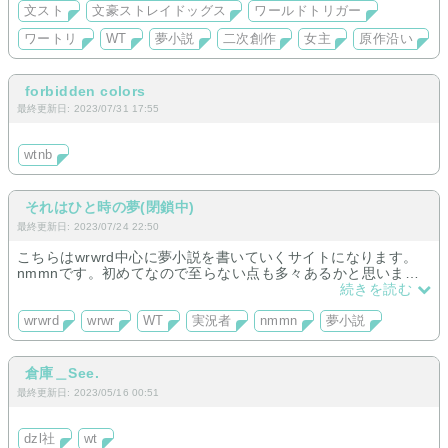
文スト
文豪ストレイドッグス
ワールドトリガー
ワートリ
WT
夢小説
二次創作
女主
原作沿い
forbidden colors
最終更新日: 2023/07/31 17:55
wtnb
それはひと時の夢(閉鎖中)
最終更新日: 2023/07/24 22:50
こちらはwrwrd中心に夢小説を書いていくサイトになります。
nmmnです。初めてなので至らない点も多々あるかと思います
が何卒。
続きを読む
更新はかなりの亀ペース
wrwrd
wrwr
WT
実況者
nmmn
夢小説
倉庫＿See.
最終更新日: 2023/05/16 00:51
dzl社
wt