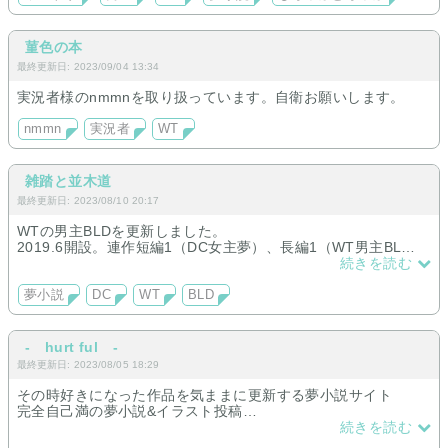
長編
短編
菫色の本
最終更新日: 2023/09/04 13:34
実況者様のnmmnを取り扱っています。自衛お願いします。
nmmn
実況者
WT
雑踏と並木道
最終更新日: 2023/08/10 20:17
WTの男主BLDを更新しました。
2019.6開設。連作短編1（DC女主夢）、長編1（WT男主BL
D）。どちらも未完。現在はDC女主短編を主に更新中。
続きを読む
夢小説
DC
WT
BLD
- hurt ful -
最終更新日: 2023/08/05 18:29
その時好きになった作品を気ままに更新する夢小説サイト
完全自己満の夢小説&イラスト投稿
固定夢主作品によって違う
続きを読む
基本原作沿い