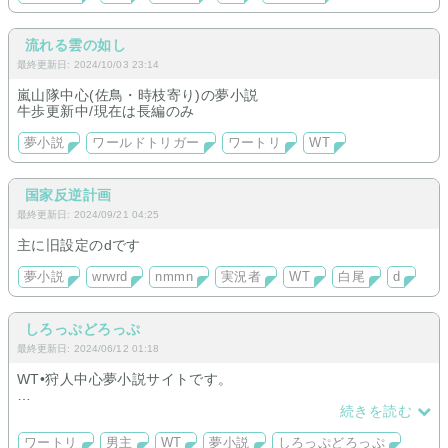
流れる雲の如し
最終更新日: 2024/10/03 23:14
嵐山隊中心(佐鳥・時枝寄り)の夢小説
牛歩更新中/現在は長編のみ
夢小説
ワールドトリガー
ワートリ
WT
国家反逆計画
最終更新日: 2024/09/21 04:25
主に旧設定のdです
夢小説
wrwrd
nmmn
実況者
WT
白尾
d
しろっぷどろっぷ
最終更新日: 2024/06/12 01:18
WT•狩人中心夢小説サイトです。
男主女主、BLNL取り扱い予定。
続きを読む
ワートリ
ワートリ
男主
WT
夢小説
しろっぷどろっぷ