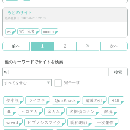
ろとのサイト
最終更新日: 2023/04/03 22:35
wt
実氵兄者
nmmn
前へ
1
2
次へ
他のキーワードでサイトを検索
検索
完全一致
夢小説
ツイステ
QuizKnock
鬼滅の刃
R18
BL
ヒロアカ
金カム
名探偵コナン
銀魂
wrwrd
ヒプノシスマイク
呪術廻戦
一次創作