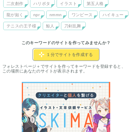
二次創作
ハリポタ
イラスト
第五人格
龍が如く
npr
nmmn
ワンピース
ハイキュー
テニスの王子様
鯨人
刀剣乱舞
このキーワードのサイトを作ってみませんか？
１分でサイトを作成する
フォレストページ＋でサイトを作ってキーワードを登録すると、
この場所にあなたのサイトが表示されます。