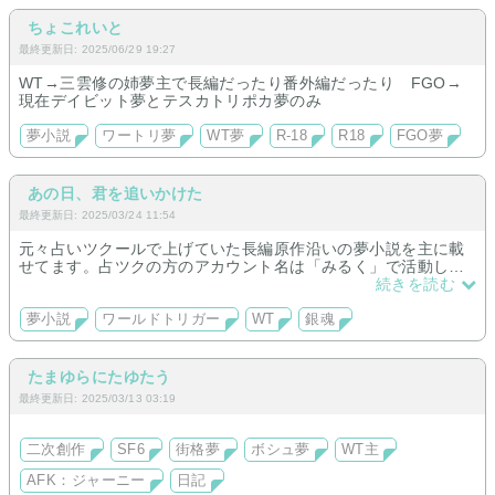
ちょこれいと
最終更新日: 2025/06/29 19:27
WT→三雲修の姉夢主で長編だったり番外編だったり FGO→
現在デイビット夢とテスカトリポカ夢のみ
夢小説
ワートリ夢
WT夢
R-18
R18
FGO夢
あの日、君を追いかけた
最終更新日: 2025/03/24 11:54
元々占いツクールで上げていた長編原作沿いの夢小説を主に載
せてます。占ツクの方のアカウント名は「みるく」で活動して
ます。全年齢対象の作品を扱っています。
続きを読む
夢小説
ワールドトリガー
WT
銀魂
たまゆらにたゆたう
最終更新日: 2025/03/13 03:19
二次創作
SF6
街格夢
ボシュ夢
WT主
AFK：ジャーニー
日記