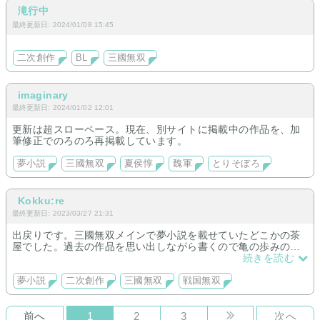
同田貫正国・髭切・大和守安定・一期一振・信濃藤四郎・数珠
滝行中
丸恒次・鶴丸国永・山鳥毛・堀川国広・桑名江・小豆長光・前
最終更新日: 2024/01/08 15:45
田藤四郎・後藤藤四郎・北谷菜切・小烏丸・にっかり青江・石
切丸・千子村正・太郎太刀・日向正宗・博多藤四郎・源清麿・
五月雨江・鳴狐・五虎退・地蔵行平・古今伝授の太刀・水心子
二次創作
BL
三國無双
正秀・秋田藤四郎・鶯丸・大千鳥十文字槍・物吉貞宗・岩融・
福島光忠・大典太光世・小狐丸の話があります。
imaginary
・ジョジョの逆トリップでリゾットの話を追加しました。
最終更新日: 2024/01/02 12:01
・ギャラリーにリゾットの話を追加しました。
更新は超スローペース。現在、別サイトに掲載中の作品を、加
筆修正でのろのろ再掲載しています。
・三國無双の短編小説に夏侯淵の話、龐徳の話、徐晃の話、太
史慈の話を追加しました。
夢小説
三國無双
夏侯惇
魏軍
とりそぼろ
・三國無双の長編小説を追加しました。呂布軍から始まりま
す。
Kokku:re
・戦国無双の短編小説に真田幸村の話、浅井長政の話、毛利元
最終更新日: 2023/03/27 21:31
就の話、明智光秀の話、石田三成の話(※R18)を追加しました。
・逆トリップ短編小説に真田幸村の話、真田信之の話、黒田官
出戻りです。三國無双メインで夢小説を載せていたどこかの茶
兵衛の話、島津豊久の話を追加しました。
屋でした。過去の作品を思い出しながら書くので亀の歩みのご
・逆トリップ長編小説を追加しました。本多忠勝の話です。
とく更新が遅いと思われます。作品ができるまで非公開状態で
続きを読む
す。
・スキを押して下さった方へのお礼に小説(島津義弘・ガラシ
夢小説
二次創作
三國無双
戦国無双
ャ・福島正則)を追加しました。
前へ
1
2
3
次へ