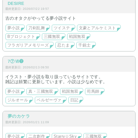
DESIRE
最終更新日: 2026/07/22 19:57
古のオタクがやってる夢小説サイト
夢小説
刀剣乱舞
ツイステ
文豪とアルケミスト
Bプロジェクト
三國無双
戦国無双
フラガリアメモリーズ
忍たま
千銃士
7⑦Ⅶ❼
最終更新日: 2026/02/13 09:50
イラスト・夢小説を取り扱っているサイトです。
雑記は頻繁に更新しています。小説は少なめです。
夢小説
真・三國無双
戦国無双
司馬師
ジルオール
ベルゼーヴァ
日記
夢のカケラ
最終更新日: 2026/01/21 11:09
夢小説
二次創作
Starry☆Sky
三國無双