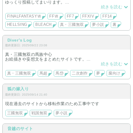
ゆっくり投稿してまいります。
本当に亀さんレベルの速度で更新予定です。
続きを読む
FF7☞ヴィンセント、セフィロス、ネロ、ヴァイス
FF14☞エスティニアン
FINALFANTASYⅦ
FFⅦ
FF7
FFXIV
FF14
HELLSING☞アーカード
HELLSING
BLEACH
真・三國無双
夢小説
裏
BLEACH☞朽木白哉
真・三國無双☞郭嘉、賈充
上記の作品が殆どかと思います。ほかにも好きなキャラいます
ので随時追加するかもしれません…。
Diver’s Log
どうぞよろしくお願い致します。
最終更新日: 2025/09/22 23:08
真・三國無双の馬族中心
お絵描きや妄想文をまとめたサイトです。
夢・腐何でも許せる方向け注意。
続きを読む
真・三國無双
馬超
馬岱
二次創作
夢
腐向け
狐の嫁入り
最終更新日: 2025/09/14 21:40
現在過去のサイトから移転作業のため工事中です
三國無双
戦国無双
夢小説
音越のサイト