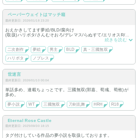
ペーパーウェイトはマッチ箱
最終更新日: 2026/01/18 23:20
おえかきしてます夢絵/BLD/腐向け
(取扱)ハリポタ/さんむそおろ/デレマス/らぬすて/エリオスR/ノ
ブレス/灼カバ/ぼっちリ/アカセカ/ゆめくろ/ブラスタ/ダンキラ/
続きを読む
初代遊戯王/黒バス/青オケ/えぶホス/束/SCP/VRchat
二次創作
夢絵
男主
BLD
真・三國無双
ハリポタ
ノブレス
世迷言
最終更新日: 2026/01/10 00:04
単話多め、連載ちょっとです。三國無双(郭嘉、荀彧、荀攸)が
多め。
夢小説
WT
三國無双
刀剣乱舞
HRH
R18
Eternal Rose Castle
最終更新日: 2025/09/30 18:15
タグ付けしている作品の夢小説を取扱しております。