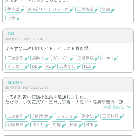
夢小説
東京卍リベンジャーズ
三國無双
短編
百合
GO
最終更新日: 2024/02/16 01:38
よろずな二次創作サイト。イラスト置き場。
二次創作
腐向け
ガンダム
三國無双
pkmn
イラスト
BL
NL
広告なし
R18
MIDORI
最終更新日: 2024/01/23 11:19
・刀剣乱舞の短編小説集を追加しました。
ただ今、小夜左文字・三日月宗近・大包平・陸奥守吉行・加州
清光・大倶利伽羅・燭台切光忠・膝丸・山姥切長義・大般若長
続きを読む
光・千代金丸・和泉守兼定・祢々切丸・包丁藤四郎・山伏国
広・太鼓鐘貞宗・へし切長谷部・蜂須賀虎徹・歌仙兼定・白山
二次創作
刀剣乱舞
ジョジョ
夢小説
三國無双
吉光・不動行光・篭手切江・平野藤四郎・肥前忠広・山姥切国
戦国無双
逆トリ
短編
長編
R18
広・今剣・御手杵・蜻蛉切・宗三左文字・乱藤四郎・巴形薙
刀・薬研藤四郎・厚藤四郎・明石国行・南海太郎朝尊・蛍丸・
江雪左文字・浦島虎徹・骨喰藤四郎・小竜景光・長曽祢虎徹・