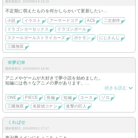
最終更新日: 2025/08/19 23:19
不定期に萌えたものを何かしらかいて更新したい…
小説
イラスト
アーマードコア
AC6
二次創作
ドラゴンカーセックス
ドラゴンボール
スクールガールストライカーズ
ポケモン
にじさんじ
三國無双
🌸夢幻🌸
最終更新日: 2025/08/05 16:30
アニメやゲームが大好きで夢小説を始めました。
短編には色々なアニメの夢があります。
軽い気持ちで読んで貰えたら嬉しいです(*^^*)
続きを読む
ONE
PIECE
長編
短編
エース
ゾロ
三國無双
名探偵コナン
進撃の巨人
くればせ
最終更新日: 2024/05/21 17:17
東卍夢メインにちょこちょこと。