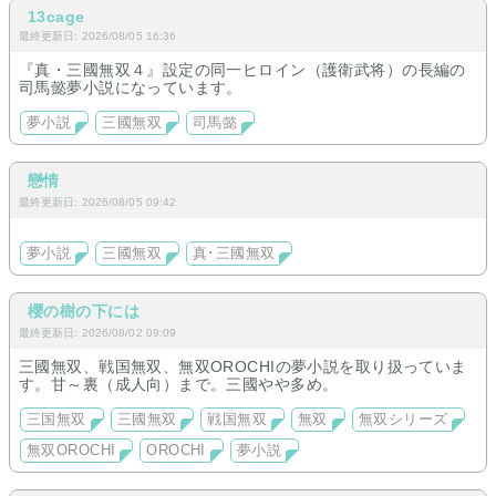
13cage
最終更新日: 2026/08/05 16:36
『真・三國無双４』設定の同一ヒロイン（護衛武将）の長編の
司馬懿夢小説になっています。
夢小説
三國無双
司馬懿
戀情
最終更新日: 2026/08/05 09:42
夢小説
三國無双
真･三國無双
櫻の樹の下には
最終更新日: 2026/08/02 09:09
三國無双、戦国無双、無双OROCHIの夢小説を取り扱っていま
す。甘～裏（成人向）まで。三國やや多め。
三国無双
三國無双
戦国無双
無双
無双シリーズ
無双OROCHI
OROCHI
夢小説