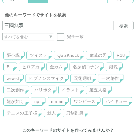
他のキーワードでサイトを検索
検索
完全一致
夢小説
ツイステ
QuizKnock
鬼滅の刃
R18
BL
ヒロアカ
金カム
名探偵コナン
銀魂
wrwrd
ヒプノシスマイク
呪術廻戦
一次創作
二次創作
ハリポタ
イラスト
第五人格
龍が如く
npr
nmmn
ワンピース
ハイキュー
テニスの王子様
鯨人
刀剣乱舞
このキーワードのサイトを作ってみませんか？