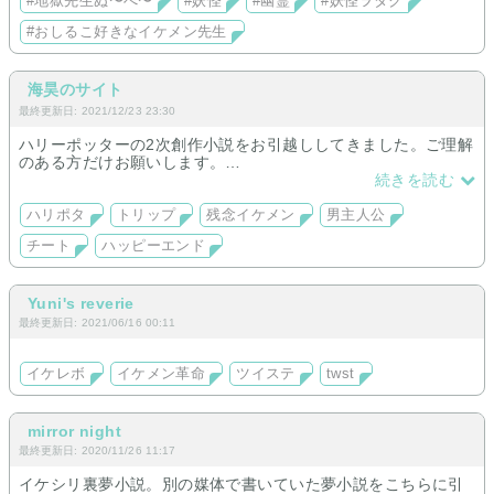
#地獄先生ぬ〜べ〜
#妖怪
#幽霊
#妖怪ヲタク
#おしるこ好きなイケメン先生
海昊のサイト
最終更新日: 2021/12/23 23:30
ハリーポッターの2次創作小説をお引越ししてきました。ご理解
のある方だけお願いします。
続きを読む
1年生終わりました〜
ここまでが移動品です。
ハリポタ
トリップ
残念イケメン
男主人公
あとは不定期で書きます〜
チート
ハッピーエンド
モバ◯◯bookから来てくれた方！あっちの削除すみません！削
除にビクビクしないでこっちでコッソリ書きます！ハリポタ好
きならすぐに分かる鍵付きです。
Yuni's reverie
最終更新日: 2021/06/16 00:11
イケレボ
イケメン革命
ツイステ
twst
mirror night
最終更新日: 2020/11/26 11:17
イケシリ裏夢小説。別の媒体で書いていた夢小説をこちらに引