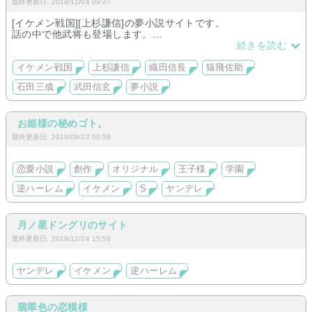
最終更新日: 2019/11/04 09:27
[イケメン戦国][上杉謙信]の夢小説サイトです。
話の中で他武将も登場します。
甘～シリアス、たまにギャグ。
続きを読む
イケメン戦国
上杉謙信
織田信長
猿飛佐助
石田三成
武田信玄
夢小説
お姫様の秘めゴト。
最終更新日: 2019/08/22 00:58
恋愛小説
創作
オリジナル
王子様
学園
逆ハーレム
イケメン
S
ヤンデレ
月ノ星ドングリのサイト
最終更新日: 2018/12/24 15:56
ヤンデレ
イケメン
逆ハーレム
翡翠色の恋模様