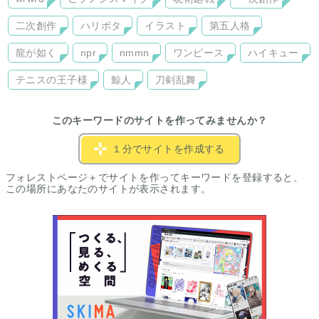
二次創作
ハリポタ
イラスト
第五人格
龍が如く
npr
nmmn
ワンピース
ハイキュー
テニスの王子様
鯨人
刀剣乱舞
このキーワードのサイトを作ってみませんか？
１分でサイトを作成する
フォレストページ＋でサイトを作ってキーワードを登録すると、
この場所にあなたのサイトが表示されます。