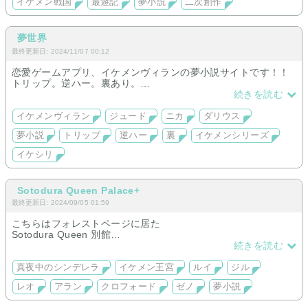
イケメン戦国
最遊記
夢小説
二次創作
夢世界
最終更新日: 2024/11/07 00:12
恋愛ゲームアプリ、イケメンヴィランの夢小説サイトです！！
トリップ。逆ハー。裏あり。
共通√、完結！
続きを読む
ジュード√、完結！
ニカ√、完結！
イケメンヴィラン
ジュード
ニカ
ダリウス
ダリウス√、完結！
夢小説
トリップ
逆ハー
裏
イケメンシリーズ
イケシリ
Sotodura Queen Palace+
最終更新日: 2024/09/05 01:59
こちらはフォレストページに居た
Sotodura Queen 別館
『イケメン王宮 真夜中のシンデレラ』
続きを読む
という乙女ゲームの二次創作専用
宮殿となっております。
真夜中のシンデレラ
イケメン王宮
ルイ
ジル
しかも置いてあるのは初期メンバーの
レオ
アラン
クロフォード
ゼノ
夢小説
お話だけとなっております…。