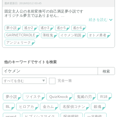
最終更新日: 2018/02/12 03:45
固定主人公の名前変換可の自己満足夢小説です
オリジナル夢主ではありません。
続きを読む
乙女ゲーム、アプリゲームと色々プレイしておりますが想像が
文字にならず更新は遅いです。
夢小説
遙か2
遙か3
遙か5
遙か6
GARNETCRADLE
薄桜鬼
イケメン戦国
オトメ勇者
アンジェリーク
他のキーワードでサイトを検索
検索
完全一致
夢小説
ツイステ
QuizKnock
鬼滅の刃
R18
BL
ヒロアカ
金カム
名探偵コナン
銀魂
wrwrd
ヒプノシスマイク
呪術廻戦
一次創作