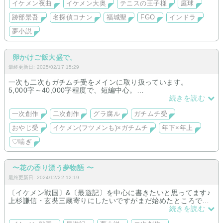
イケメン夜曲
イケメン大奥
テニスの王子様
庭球
短編夢小説中心です。
跡部景吾
名探偵コナン
福城聖
FGO
インドラ
メインは復活、時々庭球。
極まれに名探偵コナンとFGOをちょこちょこと。
夢小説
※イケメン大奥(新旧)/夜曲の追加更新はございません。
卵かけご飯大盛で。
最終更新日: 2025/02/17 15:29
一次も二次もガチムチ受をメインに取り扱っています。
5,000字～40,000字程度で、短編中心。
主に保管場所として運用。
続きを読む
創作にあたっては初心者なので、のんびり楽しくやっていきま
す。
一次創作
二次創作
グラ腐ル
ガチムチ受
少しでも好きな人に届けば嬉しいです。
おやじ受
イケメン(フツメンも)×ガチムチ
年下×年上
♡喘ぎ
〜花の香り漂う夢物語 〜
最終更新日: 2024/12/22 12:19
〔イケメン戦国〕&〔最遊記〕を中心に書きたいと思ってます♪
上杉謙信・玄奘三蔵寄りにしたいですがまだ始めたところで
す...
続きを読む