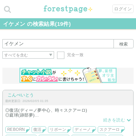
ログイン
イケメン の検索結果(19件)
検索
完全一致
こんぺいとう
最終更新日: 2026/02/05 01:35
◎復活(ディーノ夢中心、時々スクアーロ)
◎庭球(跡部夢)
◎名探偵コナン(福城聖夢)
続きを読む
◎FGO(インドラ夢)
◎イケメン大奥(新旧)
REBORN
復活
リボーン
ディーノ
スクアーロ
◎イケメン夜曲