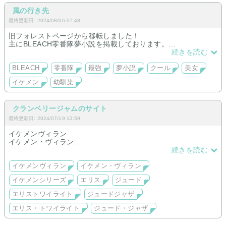
同胞の方は束の間のひと時を
楽しんで頂けたら幸いです。
風の行き先
どうかごゆるりとお寛ぎ下さいませ。
最終更新日: 2024/08/06 07:48
Sotodura Queen Palace
旧フォレストページから移転しました！
管理人：蓬莱=ハワード
主にBLEACH零番隊夢小説を掲載しております。
〜最強クールな夢主×夢主溺愛副隊長＋愉快な仲間たち〜
続きを読む
どうぞ遊びにお越しくださいませ。
BLEACH
零番隊
最強
夢小説
クール
美女
イケメン
幼馴染
クランベリージャムのサイト
最終更新日: 2024/07/19 13:59
イケメンヴィラン
イケメン・ヴィラン
イケメンシリーズ
続きを読む
エリス
ジュード
イケメンヴィラン
イケメン・ヴィラン
エリストワイライト
イケメンシリーズ
エリス
ジュード
ジュードジャザ
エリス・トワイライト
エリストワイライト
ジュードジャザ
ジュード・ジャザ
エリス・トワイライト
ジュード・ジャザ