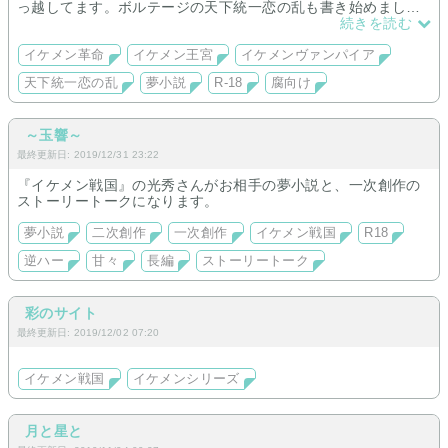
っ越してます。ボルテージの天下統一恋の乱も書き始めまし
た。
続きを読む
イケメン革命
イケメン王宮
イケメンヴァンパイア
天下統一恋の乱
夢小説
R-18
腐向け
～玉響～
最終更新日: 2019/12/31 23:22
『イケメン戦国』の光秀さんがお相手の夢小説と、一次創作の
ストーリートークになります。
夢小説
二次創作
一次創作
イケメン戦国
R18
逆ハー
甘々
長編
ストーリートーク
彩のサイト
最終更新日: 2019/12/02 07:20
イケメン戦国
イケメンシリーズ
月と星と