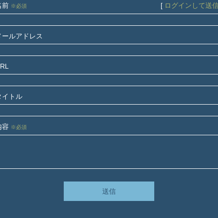
名前
[
ログインして送
※必須
メールアドレス
RL
タイトル
内容
※必須
送信