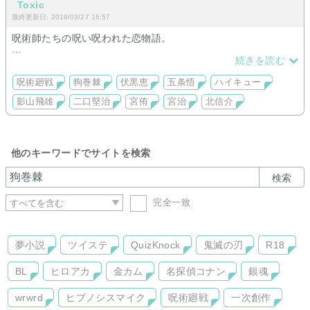
Toxic
最終更新日: 2019/03/27 16:57
呪術師たちの呪い呪われた恋物語。
バレー馬鹿が恋愛も奮闘する話。
続きを読む
呪術廻戦
狗巻棘
伏黒恵
五条悟
ハイキュー
影山飛雄
二口堅治
宮侑
宮治
北信介
他のキーワードでサイトを検索
検索
完全一致
夢小説
ツイステ
QuizKnock
鬼滅の刃
R18
BL
ヒロアカ
金カム
名探偵コナン
銀魂
wrwrd
ヒプノシスマイク
呪術廻戦
一次創作