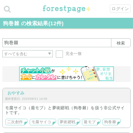
ログイン
狗巻棘 の検索結果(12件)
検索
完全一致
おやすみ
最終更新日: 2025/08/31 14:09
モ腐サイコ（最モブ）と夢術廻戦（狗巻棘）を扱う非公式サイ
トです。
二次創作
モ腐サイコ
夢術廻戦
最モブ
狗巻棘