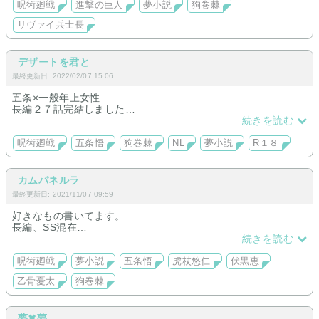
呪術廻戦
進撃の巨人
夢小説
狗巻棘
リヴァイ兵士長
デザートを君と
最終更新日: 2022/02/07 15:06
五条×一般年上女性
長編２７話完結しました
高専五条トリップ連載中
続きを読む
五条デレorツンデレ 愛されたい方
短編あり 一部R18
呪術廻戦
五条悟
狗巻棘
NL
夢小説
R１８
カムパネルラ
最終更新日: 2021/11/07 09:59
好きなもの書いてます。
長編、SS混在
拙い文ですが楽しんでもらえると嬉しいです。
続きを読む
呪術廻戦
夢小説
五条悟
虎杖悠仁
伏黒恵
乙骨憂太
狗巻棘
夢✖︎夢