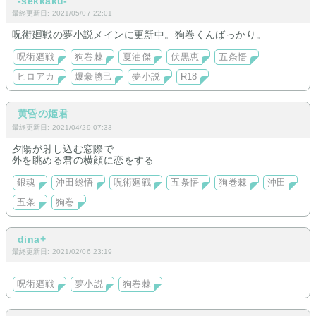
-sekkaku-
最終更新日: 2021/05/07 22:01
呪術廻戦の夢小説メインに更新中。狗巻くんばっかり。
呪術廻戦
狗巻棘
夏油傑
伏黒恵
五条悟
ヒロアカ
爆豪勝己
夢小説
R18
黄昏の姫君
最終更新日: 2021/04/29 07:33
夕陽が射し込む窓際で
外を眺める君の横顔に恋をする
銀魂
沖田総悟
呪術廻戦
五条悟
狗巻棘
沖田
五条
狗巻
dina+
最終更新日: 2021/02/06 23:19
呪術廻戦
夢小説
狗巻棘