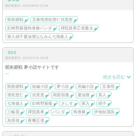
最終更新日: 2021/08/06 23:49
呪術廻戦
五條悟虎杖悠仁伏黒恵
釘崎野薔薇狗巻棘パンダ
禪院真希乙骨憂太
家入硝子夏油傑ななみん七海建人
SSS
最終更新日: 2021/07/19 16:39
呪術廻戦 夢小説サイトです
取り扱いキャラクターは続々追加中です。
続きを読む
ごゆっくりお楽しみ下さい
呪術廻戦
短編小説
夢小説
長編小説
五条悟
虎杖悠仁
伏黒恵
両面宿儺
夏油傑
真人
七海健人
釘崎野薔薇
さしす
家入
硝子
三輪霞
禪院真希
パンダ
狗巻棘
伊地知潔高
灰原雄
夜蛾正道