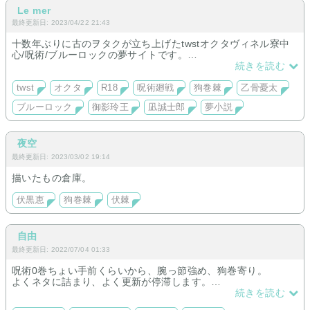
Le mer
最終更新日: 2023/04/22 21:43
十数年ぶりに古のヲタクが立ち上げたtwstオクタヴィネル寮中
心/呪術/ブルーロックの夢サイトです。
甘〜裏まで幅広く取り扱っていくつもりですので、お気軽にお
続きを読む
立ち寄り頂けたらと思います！
twst
オクタ
R18
呪術廻戦
狗巻棘
乙骨憂太
※当方社会人であり、インテなどのイベント参加をしている
ブルーロック
御影玲王
凪誠士郎
夢小説
為、更新はスローペースかつイベント前は常に締切に追われて
いるタイプなので、その点をご了承頂けたら嬉しいです(´ω｀;)
夜空
最終更新日: 2023/03/02 19:14
描いたもの倉庫。
伏黒恵
狗巻棘
伏棘
自由
最終更新日: 2022/07/04 01:33
呪術0巻ちょい手前くらいから、腕っ節強め、狗巻寄り。
よくネタに詰まり、よく更新が停滞します。
進撃はかなり亀更新、兵長寄り。
続きを読む