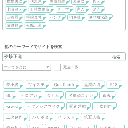
虎杖悠仁
伏黒恵
両面宿儺
夏油傑
真人
七海健人
釘崎野薔薇
さしす
家入
硝子
三輪霞
禪院真希
パンダ
狗巻棘
伊地知潔高
灰原雄
夜蛾正道
他のキーワードでサイトを検索
検索
完全一致
夢小説
ツイステ
QuizKnock
鬼滅の刃
R18
BL
ヒロアカ
金カム
名探偵コナン
銀魂
wrwrd
ヒプノシスマイク
呪術廻戦
一次創作
二次創作
ハリポタ
イラスト
第五人格