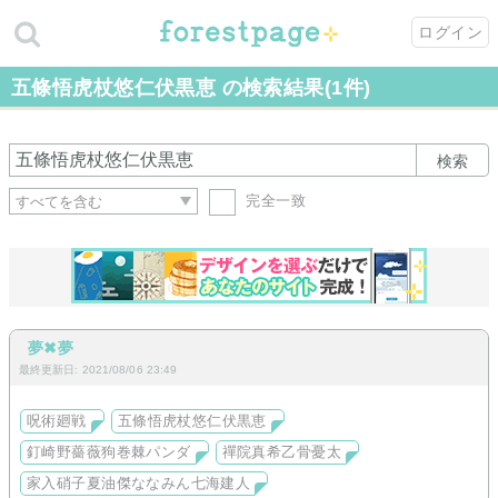
ログイン
五條悟虎杖悠仁伏黒恵 の検索結果(1件)
検索
完全一致
夢✖︎夢
最終更新日: 2021/08/06 23:49
呪術廻戦
五條悟虎杖悠仁伏黒恵
釘崎野薔薇狗巻棘パンダ
禪院真希乙骨憂太
家入硝子夏油傑ななみん七海建人