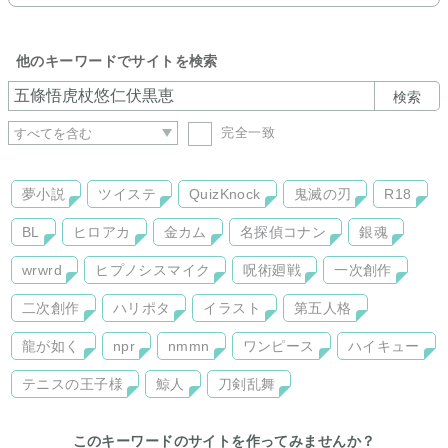
他のキーワードでサイトを検索
検索
完全一致
夢小説
ツイステ
QuizKnock
鬼滅の刃
R18
BL
ヒロアカ
金カム
名探偵コナン
銀魂
wrwrd
ヒプノシスマイク
呪術廻戦
一次創作
二次創作
ハリポタ
イラスト
第五人格
龍が如く
npr
nmmn
ワンピース
ハイキュー
テニスの王子様
鯨人
刀剣乱舞
このキーワードのサイトを作ってみませんか？