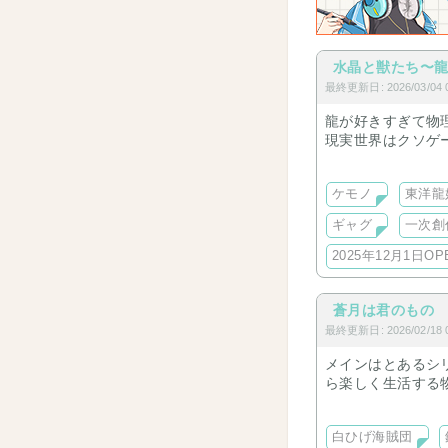
水晶と獣たち〜
最終更新日: 2026/03/04 0
龍が好きすぎて物
現実世界はクソゲ
(謎)
ケモノ
東洋龍
【サイト概要】
ライトサイド側は
ギャグ
一次創
ョートストーリー
白いモフモフも居ま
2025年12月1日OP
ダークサイド側は
蒼月は君のもの
耐性が無かったら
きます。回れ右推
最終更新日: 2026/02/18 0
もしも耐性があっ
メインはとあるシ
ら楽しく生活する
お相手は色々。白
生の娘な設定
白ひげ海賊団