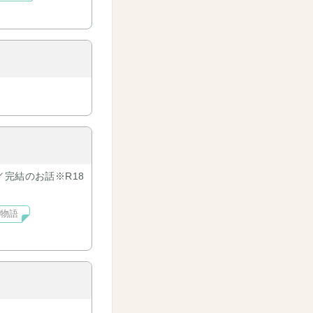
／完結のお話※R18
物語