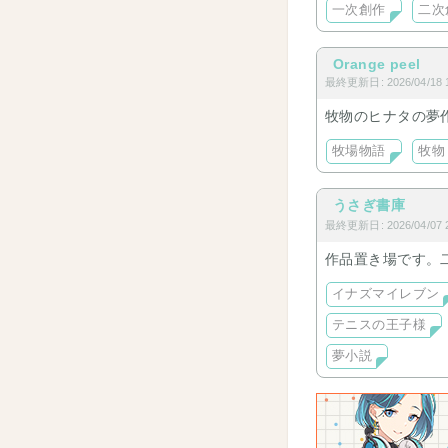
一次創作
二次
Orange peel
最終更新日: 2026/04/18 1
牧物のヒナタの夢
牧場物語
牧物
うさぎ書庫
最終更新日: 2026/04/07 2
作品置き場です。
イナズマイレブン
テニスの王子様
夢小説