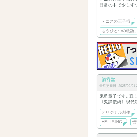
日常の中で少しず
現在は、毎日をそ
を連載しています
テニスの王子様
“氷帝での出会い編
んでいます。番外
もうひとつの物語
酒呑堂
最終更新日: 2025/09/01 2
鬼勇童子です｡ 宜
《鬼譚伝綺》現代
オリジナル創作
HELLSING
伝