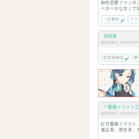
創作恋愛ファンタ
ベタベタな甘くて
一次創作
ファ
花信風
最終更新日: 2026/06/14 2
彩雲国物語
夢
＊憂羅イラスト
最終更新日: 2026/05/15 1
紅月憂羅イラスト
童話系、歴史系、
で夢イラストやキ