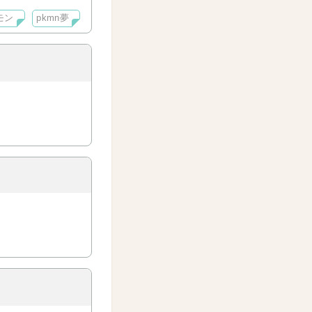
モン
pkmn夢