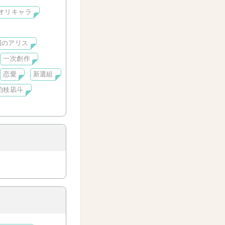
オリキャラ
国のアリス
一次創作
恋愛
新選組
狛枝凪斗