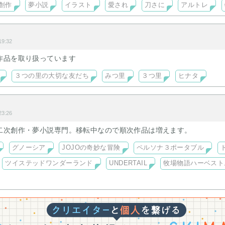
創作
夢小説
イラスト
愛され
刀さに
アルトレ
9:32
作品を取り扱っています
３つの里の大切な友だち
みつ里
３つ里
ヒナタ
3:26
二次創作・夢小説専門。移転中なので順次作品は増えます。
グノーシア
JOJOの奇妙な冒険
ペルソナ３ポータブル
ツイステッドワンダーランド
UNDERTAIL
牧場物語ハーベスト