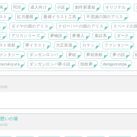
さるだけでも嬉しいです！お気軽にお立ち寄り下さいね。
画
R18
成人向け
小説
創作新選組
オリジナル
スト
紅月憂羅
憂羅イラスト工房
不思議の国のアリス
ス
ダイヤの国のアリス
クローバーの国のアリス
スペードの
ズ
アリスシリーズ
夢物語
夢番人
童話系
ダーク
スト依頼
夢イラスト
大正浪漫
ロマン
ファンタジー
ァンタジー
ダンガンロンパ
夢絵
夢絵依頼
夢小説
nazukiyura
ダンガンロンパ夢小説
狛枝夢
danganronpa
3:00
り憩いの場
6:09