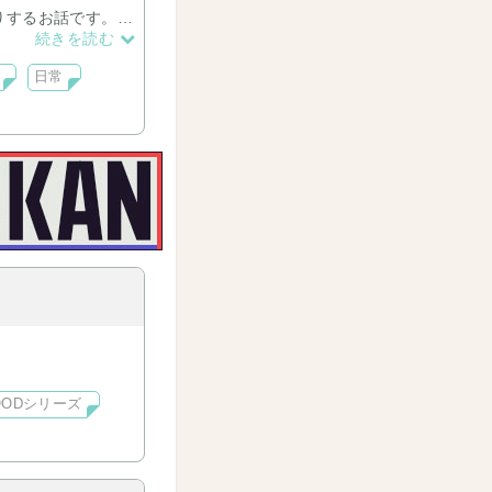
りするお話です。
編【私のヒーロー】
続きを読む
日常
在18話まで）へと進
OODシリーズ