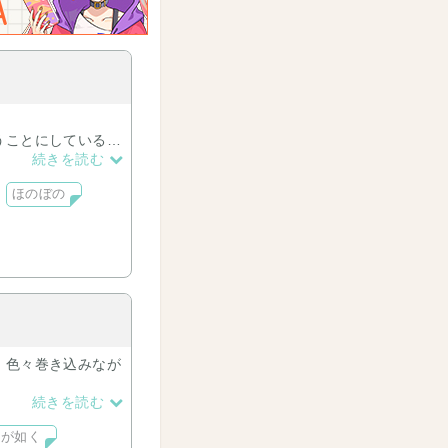
うことにしている
続きを読む
ほのぼの
や、龍が主人公のシ
ードインパクトが起
。色々巻き込みなが
、秀麗双子の姉、桐
続きを読む
龍が如く