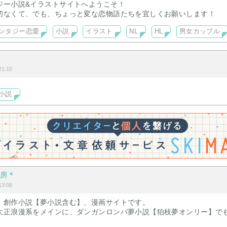
ジー小説&イラストサイトへようこそ！
切なくて、でも、ちょっと変な恋物語たちを宜しくお願いします！
ンタジー恋愛
小説
イラスト
NL
HL
男女カップル
1:10
小説
工房＊
3:08
、創作小説【夢小説含む】、漫画サイトです。
大正浪漫系をメインに、ダンガンロンパ夢小説【狛枝夢オンリー】で
ャライラスト、アイコン等のご依頼も受付しております！どうぞよろし