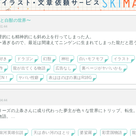
龍と白獣の世界〜
1:44
理的にも精神的にも斜め上を行ってしまった人。
ー過ぎるので、最近は間違えてニンゲンに生まれてしまった龍だと思
好き
ドラゴン
幻獣
神社
白いモフモフ
イラスト
、ケモノビトと呼ばれる子たちが織り成すほのぼのな神社の日常物語
作
龍が出てくる物語
広告なし
裏ページがヤバいかも
、イラストがメインです。
す(ちょっと凶暴)
EN！
ヤバい性癖
表はほのぼの裏はR18G
……ヤバいのヒトコトです。
綾波を返せばりに向こう側に連れて行かれます。多分あなたの心にサ
奨。
4:44
たら…お友だちになりましょう！
リーズの上条さんに成り代わった夢主が色々な世界にトリップ、転生
物語。
ひげ海賊団のおふくろ、ヤン成り代わり、ユーリの双子の姉、三成姉
銀河英雄伝説
天は赤い河のほとり
婆娑羅
彩雲国物語