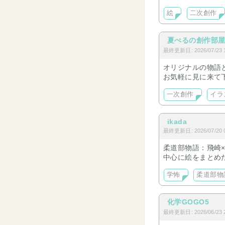
絵
二次創作
夏べるの創作部
最終更新日: 2026/07/23 1
オリジナルの物語
お気軽に見に来て
一次創作
イラ
ikada
最終更新日: 2026/07/20 0
柔道部物語：飛崎
中心に絵をまとめ
学怖
柔道部物
化学GOGO5
最終更新日: 2026/06/23 2