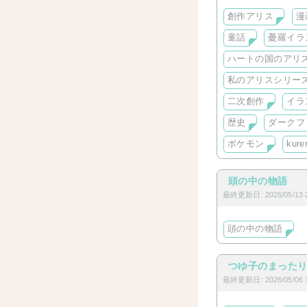
作品見て感想くだ
創作アリス
漫
童話
憂羅イラ
ハートの国のアリ
私のアリスシリー
二次創作
イラ
歴史
ダークフ
ポケモン
kure
頭の中の物語
最終更新日: 2026/05/13 2
頭の中の物語
つゆ子のまった
最終更新日: 2026/05/06 1