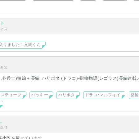
イト
2:57
入りました！入間くん
5:02
男,冬兵士)短編＋長編ｰハリポタ (ドラコ)-指輪物語(レゴラス)長編連載
スティーブ
バッキー
ハリポタ
ドラコ･マルフォイ
指輪
語。
3:45
夢小説を載せています。