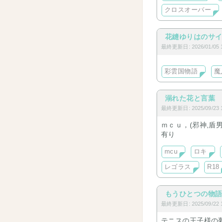
クロスオーバー
花縫ゆりはのサ
最終更新日: 2026/01/05 1
彩雲国物語
魔
溺れた花と言葉
最終更新日: 2025/09/23 1
ｍｃｕ，(邪神,盾
有り
mcu
ロキ
レゴラス
R18
もうひとつの物
最終更新日: 2025/09/22 1
テニスの王子様の