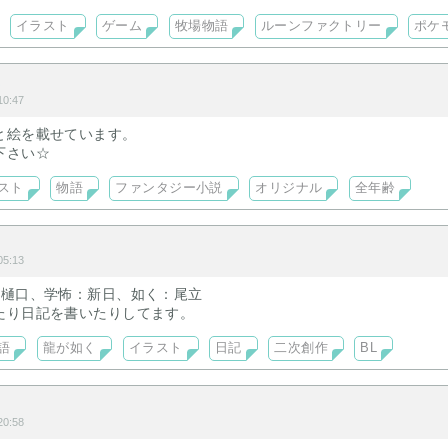
イラスト
ゲーム
牧場物語
ルーンファクトリー
ポケ
屋
0:47
と絵を載せています。
下さい☆
スト
物語
ファンタジー小説
オリジナル
全年齢
5:13
×樋口、学怖：新日、如く：尾立
たり日記を書いたりしてます。
語
龍が如く
イラスト
日記
二次創作
BL
0:58