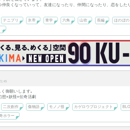
つ仲良くなっていって、友達になったり、仲間になったり、恋をした
れなりに楽しく過ごしている氷帝の地味な２年女子生徒が主人公の長
。
テニプリ
氷帝
青学
六角
山吹
長編
ほのぼの
”（全36話）、“合同合宿編”（全95話）を経て、“新しい日常編”（現
編もありますので、よろしければご覧ください。
。
1:45
しく御願いします｡
幻想×妖怪×伝奇活劇
二次創作
傷物語
モノノ怪
カゲロウプロジェクト
BL
奇ホラー