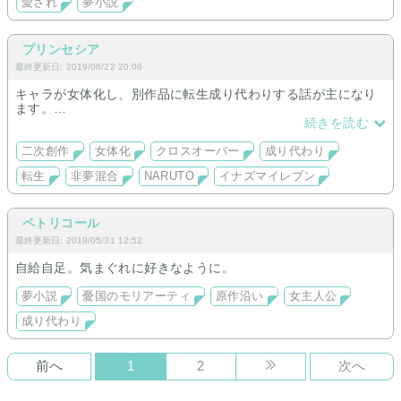
愛され
夢小説
プリンセシア
最終更新日: 2019/06/22 20:06
キャラが女体化し、別作品に転生成り代わりする話が主になり
ます。
続きを読む
○食満留三郎(♂→♀)
↳春野サクラに成り代わり(落ち未定)
二次創作
女体化
クロスオーバー
成り代わり
↳不動明王特殊成り代わり(落ち未定)
転生
非夢混合
NARUTO
イナズマイレブン
↳三雲修双子姉転生(落ち未定)
ペトリコール
最終更新日: 2019/05/31 12:52
自給自足。気まぐれに好きなように。
夢小説
憂国のモリアーティ
原作沿い
女主人公
成り代わり
前へ
1
2
次へ