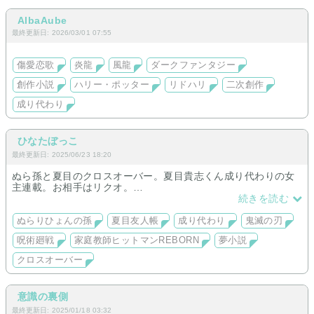
AlbaAube
最終更新日: 2026/03/01 07:55
傷愛恋歌
炎龍
風龍
ダークファンタジー
創作小説
ハリー・ポッター
リドハリ
二次創作
成り代わり
ひなたぼっこ
最終更新日: 2025/06/23 18:20
ぬら孫と夏目のクロスオーバー。夏目貴志くん成り代わりの女
主連載。お相手はリクオ。
鬼滅の刃、我妻善逸夢。チュン太郎成り代わり。
続きを読む
呪術廻戦の短編や成り代わりシリーズ連載などあります。
最近、あやかし友人帳×復活夢も始めました。
ぬらりひょんの孫
夏目友人帳
成り代わり
鬼滅の刃
呪術廻戦
家庭教師ヒットマンREBORN
夢小説
クロスオーバー
意識の裏側
最終更新日: 2025/01/18 03:32