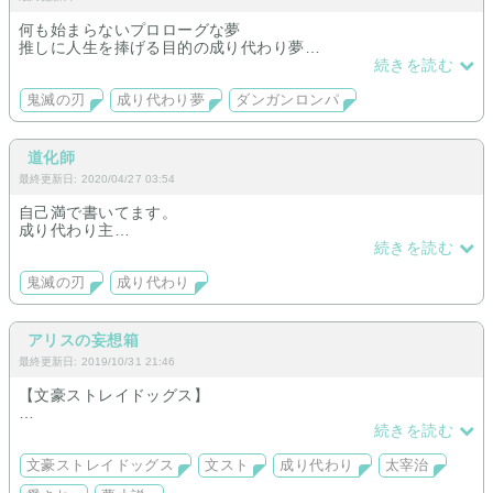
何も始まらないプロローグな夢
推しに人生を捧げる目的の成り代わり夢
などがあります。
続きを読む
鬼滅の刃
成り代わり夢
ダンガンロンパ
道化師
最終更新日: 2020/04/27 03:54
自己満で書いてます。
成り代わり主
短編
続きを読む
男主
女主
鬼滅の刃
成り代わり
今後増やしたいジャンルはヒロアカ 、ハイキュー‼︎etc…。
単行本買ったら増やしていく予定です。
アリスの妄想箱
最終更新日: 2019/10/31 21:46
【文豪ストレイドッグス】
・太宰治成り代わり
続きを読む
・目指せ愛され
・過去編
文豪ストレイドッグス
文スト
成り代わり
太宰治
・黒の時代は書くか未定