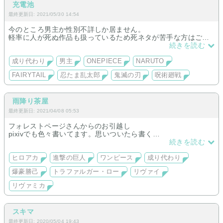
充電池
最終更新日: 2021/05/30 14:54
今のところ男主か性別不詳しか居ません。
軽率に人が死ぬ作品も扱っているため死ネタが苦手な方はご注
意を。
続きを読む
成り代わり
男主
ONEPIECE
NARUTO
FAIRYTAIL
忍たま乱太郎
鬼滅の刃
呪術廻戦
雨降り茶屋
最終更新日: 2021/04/08 05:53
フォレストページさんからのお引越し
pixivでも色々書いてます。思いついたら書く
気まぐれ投稿です
続きを読む
ヒロアカ
進撃の巨人
ワンピース
成り代わり
爆豪勝己
トラファルガー・ロー
リヴァイ
リヴァミカ
スキマ
最終更新日: 2020/05/04 19:43