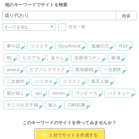
他のキーワードでサイトを検索
検索
完全一致
夢小説
ツイステ
QuizKnock
鬼滅の刃
R18
BL
ヒロアカ
金カム
名探偵コナン
銀魂
wrwrd
ヒプノシスマイク
呪術廻戦
一次創作
二次創作
ハリポタ
イラスト
第五人格
龍が如く
npr
nmmn
ワンピース
ハイキュー
テニスの王子様
鯨人
刀剣乱舞
このキーワードのサイトを作ってみませんか？
１分でサイトを作成する