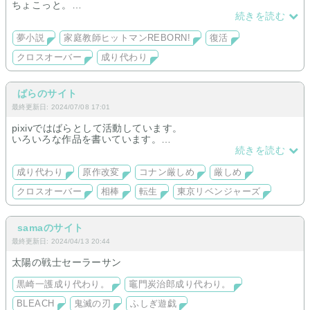
ちょこっと。
旧サイトから引っ越しました。
続きを読む
ほぼ倉庫の扱いになりますが気が向いたら更新するかもしれま
せん。
夢小説
家庭教師ヒットマンREBORN!
復活
メイン連載完結済み。派生長編やなんかをのんびり書き続けて
クロスオーバー
成り代わり
ます。
ばらのサイト
最終更新日: 2024/07/08 17:01
pixivではばらとして活動しています。
いろいろな作品を書いています。
こちらでも制作活動を始めました。
続きを読む
皆様よろしくお願いします。
こちらの名前も同じ名前にしています。
成り代わり
原作改変
コナン厳しめ
厳しめ
コナン厳しめ作品にハリー・ポッター厳しめ作品を書いていま
クロスオーバー
相棒
転生
東京リベンジャーズ
す。
クロスオーバー成り代わり作品が多いです。
samaのサイト
最終更新日: 2024/04/13 20:44
太陽の戦士セーラーサン
黒崎一護成り代わり。
竈門炭治郎成り代わり。
BLEACH
鬼滅の刃
ふしぎ遊戯