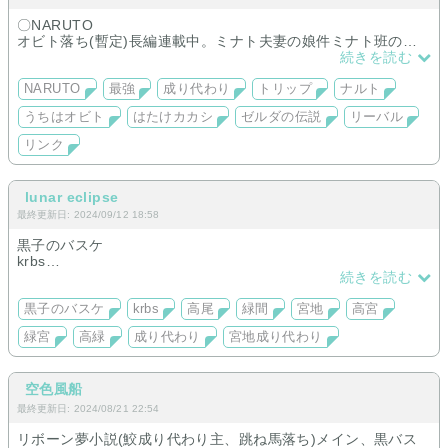
〇NARUTO
オビト落ち(暫定)長編連載中。ミナト夫妻の娘件ミナト班の一
員として頑張ってくお話です。ご都合ストーリーなのでご注意
続きを読む
くださいませ。
NARUTO
最強
成り代わり
トリップ
ナルト
〇ゼルダの伝説
うちはオビト
はたけカカシ
ゼルダの伝説
リーバル
短編のみ。リーバルを筆頭に管理人の好きなキャラで色々と。
リンク
lunar eclipse
最終更新日: 2024/09/12 18:58
黒子のバスケ
krbs
高尾
続きを読む
緑間
宮地
黒子のバスケ
krbs
高尾
緑間
宮地
高宮
高宮
緑宮
高緑
成り代わり
宮地成り代わり
緑宮
高緑
成り代わり
宮地成り代わり
空色風船
ＢＬＤ
最終更新日: 2024/08/21 22:54
リボーン夢小説(鮫成り代わり主、跳ね馬落ち)メイン、黒バス