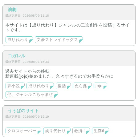
怪物体質 十倉千嘉成り代わり
演劇
最終更新日: 2026/08/09 11:18
本サイトは【成り代わり】ジャンルの二次創作を投稿するサイ
トです。
成り代わり
文豪ストレイドッグス
コガレル
最終更新日: 2026/08/01 15:34
過去サイトからの移転
新連載(jojo)始めました。久々すぎるのでお手柔らかに
夢小説
成り代わり
復活
ぬら孫
jojo
他、ジャンルごちゃまぜ
うぅぱのサイト
最終更新日: 2026/05/09 15:19
クロスオーバー
成り代わり
救済if
生存if