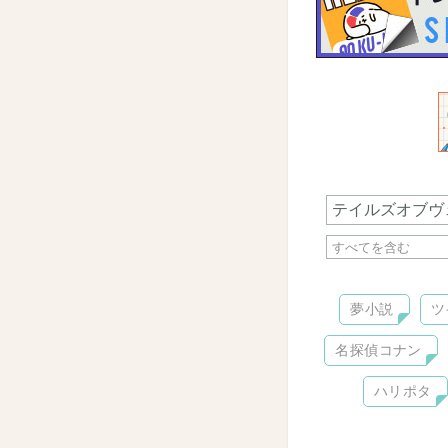
夢小説
ツ
名探偵コナン
ハリポタ