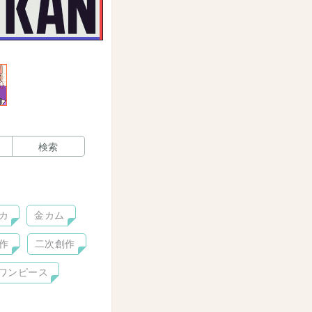
検索
カ
金カム
作
二次創作
ワンピース