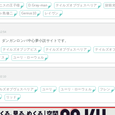
オフィスシリーズ』追加。
ニスの王子様
D.Gray-man
テイルズオブヴェスペリア
財前
ヶ島修二
Genius10
レイヴン
2:54
、ダンガンロンパ中心夢小説サイトです。
テイルズオブジアビス
テイルズオブヴェスペリア
テイルズオ
ィス
ユーリ・ローウェル
2:10
ルズオブヴェスペリア
ユーリ
ユーリ・ローウェル
フレン
リッド