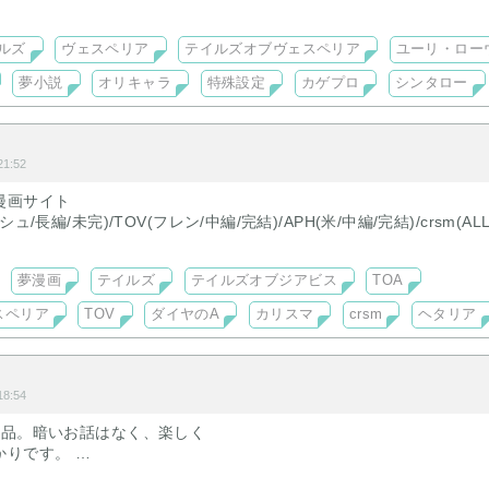
していたカゲプロ作品も書いています。
ルズ
ヴェスペリア
テイルズオブヴェスペリア
ユーリ・ロー
夢小説
オリキャラ
特殊設定
カゲプロ
シンタロー
1:52
漫画サイト
/長編/未完)/TOV(フレン/中編/完結)/APH(米/中編/完結)/crsm(AL
夢漫画
テイルズ
テイルズオブジアビス
TOA
スペリア
TOV
ダイヤのA
カリスマ
crsm
ヘタリア
8:54
作品。暗いお話はなく、楽しく
かりです。
ファンなら解ける簡単なpass制限有)