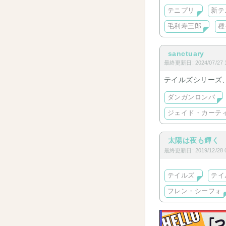
テニスの王子様『
テニプリ
新テ
種ヶ島/毛利 多め
毛利寿三郎
種
sanctuary
最終更新日: 2024/07/27 1
テイルズシリーズ
ダンガンロンパ
ジェイド・カーテ
太陽は夜も輝く
最終更新日: 2019/12/28 0
テイルズ
テイ
フレン・シーフォ