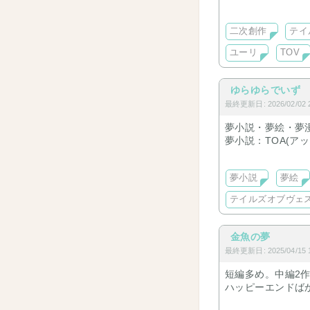
別サイトにて連載
二次創作
テイ
ユーリ
TOV
ゆらゆらでいず
最終更新日: 2026/02/02 2
夢小説・夢絵・夢
夢小説：TOA(アッシュ
TOVの短編数個
ギャグ＞甘
夢小説
夢絵
夢主≒オリキャラ
テイルズオブヴェ
金魚の夢
最終更新日: 2025/04/15 1
短編多め。中編2
ハッピーエンドば
一部R-18は有り(