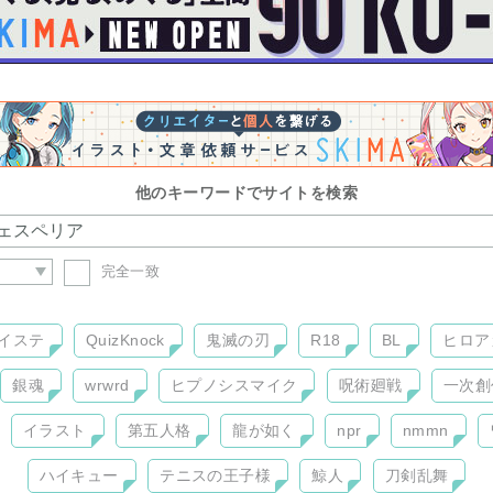
他のキーワードでサイトを検索
完全一致
イステ
QuizKnock
鬼滅の刃
R18
BL
ヒロア
銀魂
wrwrd
ヒプノシスマイク
呪術廻戦
一次創
イラスト
第五人格
龍が如く
npr
nmmn
ハイキュー
テニスの王子様
鯨人
刀剣乱舞