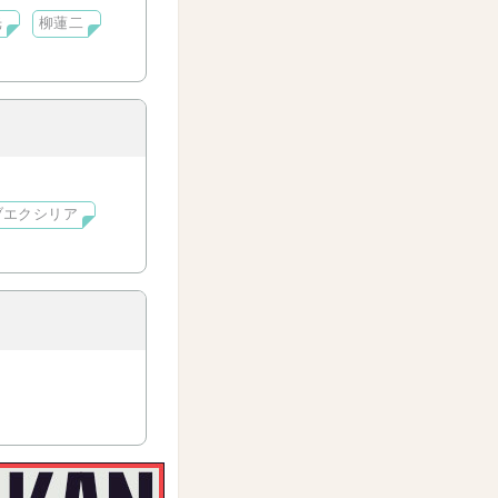
光
柳蓮二
ブエクシリア