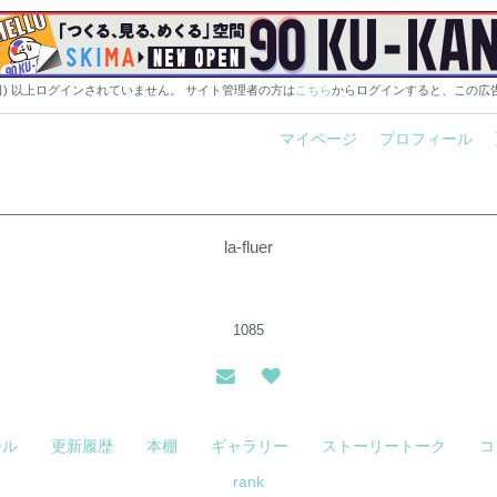
0日) 以上ログインされていません。 サイト管理者の方は
こちら
からログインすると、この広
マイページ
プロフィール
la-fluer
1085
ール
更新履歴
本棚
ギャラリー
ストーリートーク
コ
rank