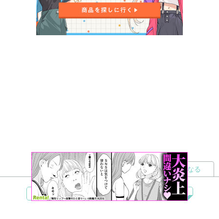
読者になる
夢小説
ツイステ
R18
鬼滅の刃
BL
ヒプノシスマイク
ヒロアカ
wrwrd
QuizKnock